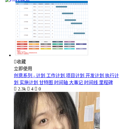

收藏
立即使用
创意系列 - 计划 工作计划 项目计划 开发计划 执行计
划 实施计划 甘特图 时间轴 大事记 时间线 里程碑

2.3k

4

0