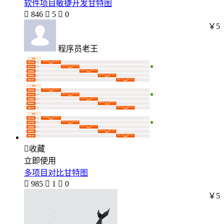
软件项目敏捷开发甘特图

846

5

0
￥5
程序员老王

收藏
立即使用
多项目对比甘特图

985

1

0
￥5