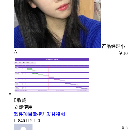
产品经理小
A
￥10

收藏
立即使用
软件项目敏捷开发甘特图

846

5

0
￥5