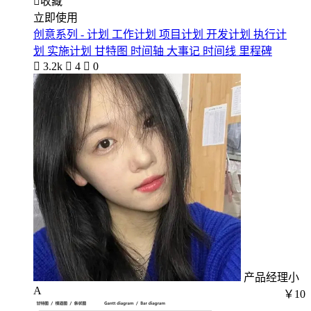

收藏
立即使用
创意系列 - 计划 工作计划 项目计划 开发计划 执行计
划 实施计划 甘特图 时间轴 大事记 时间线 里程碑

3.2k

4

0
产品经理小
A
￥10