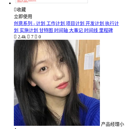

收藏
立即使用
创意系列 - 计划 工作计划 项目计划 开发计划 执行计
划 实施计划 甘特图 时间轴 大事记 时间线 里程碑

2.4k

7

0
产品经理小