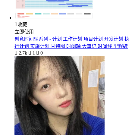

收藏
立即使用
创意时间轴系列 - 计划 工作计划 项目计划 开发计划 执
行计划 实施计划 甘特图 时间轴 大事记 时间线 里程碑

2.7k

1

0