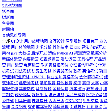
组织结构图
括号图
树形图
鱼骨图
时间轴
其他思维导图
全部
UI设计
用户旅程地图
交互设计
原型规划
项目管理
业务
流程
用户体验地图
需求分析
其他技术
云
php
算法
前端开发
架构
java
大数据
后端开发
运维
Python
AI
渠道运营
数据分析
新媒体运营
内容运营
短视频运营
活动运营
工具推荐
产品运
营
用户运营
电商运营
教师资格证考试
心理咨询师考试
计算
机考试
司法考试
研究生考试
公务员考试
软考
英语考试
项目
管理师职业资格（PMP）
执业医师资格考试
会计职称考试
建
筑师考试
建造师考试
学前教育
其他教育
初中
高中
大学
小学
客服咨询
其他岗位
酒店餐饮
金融保险
汽车出行
教育培训
加
工制造
商务销售
媒体出版
法律法务
房地产建筑
医疗保健
物
流快递
团建培训
技能提升
入职离职
OKR-KPI
组织结构
采购
管理
会议纪要
SOP
成本管控
销售管理
面试技巧
计划总结
综