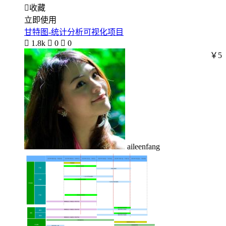

收藏
立即使用
甘特图-统计分析可视化项目

1.8k

0

0
￥5
aileenfang