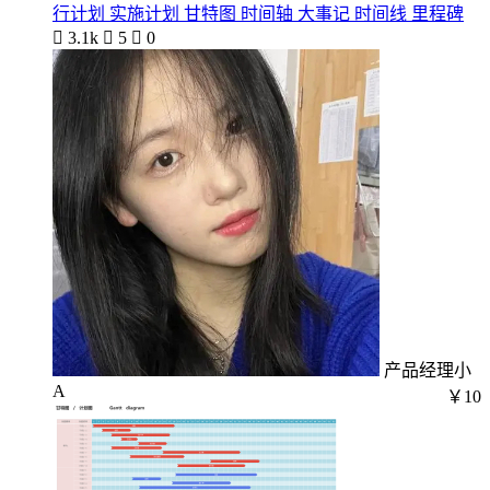
行计划 实施计划 甘特图 时间轴 大事记 时间线 里程碑

3.1k

5

0
产品经理小
A
￥10