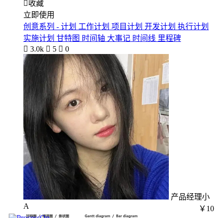

收藏
立即使用
创意系列 - 计划 工作计划 项目计划 开发计划 执行计划
实施计划 甘特图 时间轴 大事记 时间线 里程碑

3.0k

5

0
产品经理小
A
￥10