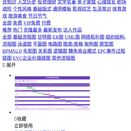
合知识
人文历史
投资理财
文学名著
亲子家庭
心理成长
职场
进阶
个性风格
基础版式
通用模板
影视综艺
生活常识
体育游
戏
旅游美食
节日节气
全部
免费
VIP免费
付费
推荐
热门
克隆最多
最新发布
达人作品
全部
基础流程图
甘特图
ER图
UML图
网络拓扑图
组织结构-
流程图
泳道图
平面图
电路图
图表/表格
架构图
原型图
BPMN2.0
韦恩图
关系图
逻辑图
魏朱商业模式
EPC事件过程
链图
EVC企业价值链图
其他流程图

展开

收藏
立即使用