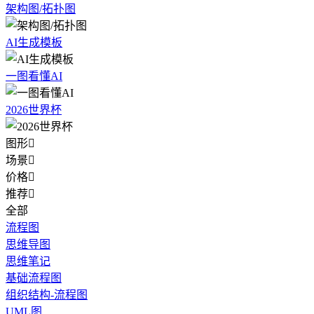
架构图/拓扑图
AI生成模板
一图看懂AI
2026世界杯
图形

场景

价格

推荐

全部
流程图
思维导图
思维笔记
基础流程图
组织结构-流程图
UML图