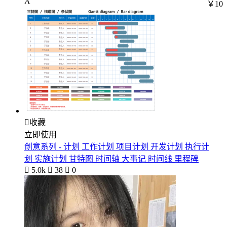
A
￥10

收藏
立即使用
创意系列 - 计划 工作计划 项目计划 开发计划 执行计
划 实施计划 甘特图 时间轴 大事记 时间线 里程碑

5.0k

38

0