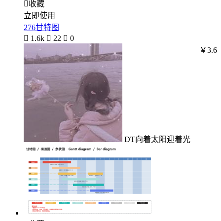

收藏
立即使用
276甘特图

1.6k

22

0
￥3.6
DT向着太阳迎着光