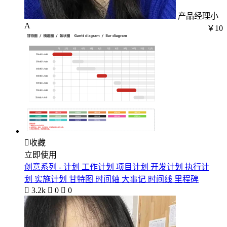
产品经理小
A
￥10

收藏
立即使用
创意系列 - 计划 工作计划 项目计划 开发计划 执行计
划 实施计划 甘特图 时间轴 大事记 时间线 里程碑

3.2k

0

0