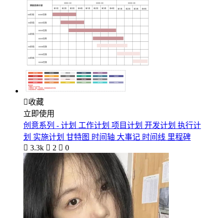

收藏
立即使用
创意系列 - 计划 工作计划 项目计划 开发计划 执行计
划 实施计划 甘特图 时间轴 大事记 时间线 里程碑

3.3k

2

0