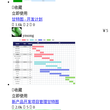

收藏
立即使用
甘特图 - 开发计划

1.6k

2

0
￥5
ynsong

收藏
立即使用
新产品开发项目管理甘特图

2.0k

5

0