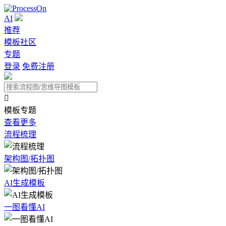
AI
推荐
模板社区
专题
登录
免费注册

模板专题
查看更多
流程梳理
架构图/拓扑图
AI生成模板
一图看懂AI