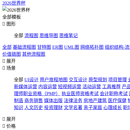
2026世界杯
全部模板

图形
全部
流程图
思维导图
思维笔记
全部
基础流程图
甘特图
ER图
UML图
网络拓扑图
组织结构-
价值链图
其他流程图

展开

场景
全部
UI设计
用户旅程地图
交互设计
原型规划
项目管理
新媒体运营
内容运营
短视频运营
活动运营
工具推荐
产
理师职业资格（PMP）
执业医师资格考试
会计职称考试
制造
商务销售
媒体出版
法律法务
房地产建筑
医疗保健
知识
人文历史
投资理财
文学名著
亲子家庭
心理成长
职

展开

价格