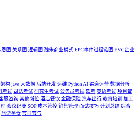
韦恩图
关系图
逻辑图
魏朱商业模式
EPC事件过程链图
EVC企业
架构
java
大数据
后端开发
运维
Python
AI
渠道运营
数据分析
机考试
司法考试
研究生考试
公务员考试
软考
英语考试
项目管
客服咨询
其他岗位
酒店餐饮
金融保险
汽车出行
教育培训
加工
管理
会议纪要
SOP
成本管控
销售管理
面试技巧
计划总结
综合
旅游美食
节日节气