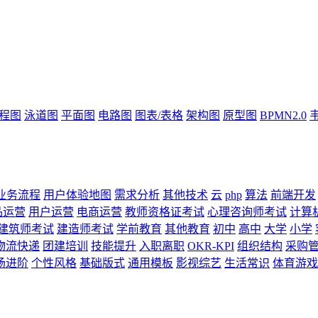
流程图
泳道图
平面图
电路图
图表/表格
架构图
原型图
BPMN2.0
业务流程
用户体验地图
需求分析
其他技术
云
php
算法
前端开发
品运营
用户运营
电商运营
教师资格证考试
心理咨询师考试
计算
建筑师考试
建造师考试
学前教育
其他教育
初中
高中
大学
小学
物流快递
团建培训
技能提升
入职离职
OKR-KPI
组织结构
采购
场进阶
个性风格
基础版式
通用模板
影视综艺
生活常识
体育游戏