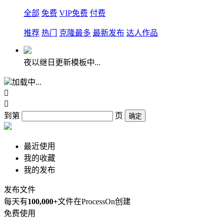
全部
免费
VIP免费
付费
推荐
热门
克隆最多
最新发布
达人作品
夜以继日更新模板中...
加载中...


到第
页
确定
最近使用
我的收藏
我的发布
发布文件
每天有
100,000+
文件在ProcessOn创建
免费使用