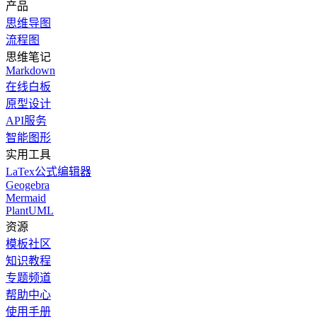
产品
思维导图
流程图
思维笔记
Markdown
在线白板
原型设计
API服务
智能图形
实用工具
LaTex公式编辑器
Geogebra
Mermaid
PlantUML
资源
模板社区
知识教程
专题频道
帮助中心
使用手册