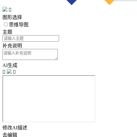

图形选择
思维导图
主题
补充说明
AI生成


修改AI描述
去编辑