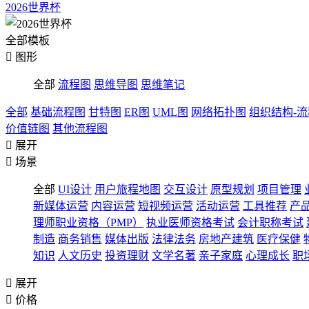
2026世界杯
全部模板

图形
全部
流程图
思维导图
思维笔记
全部
基础流程图
甘特图
ER图
UML图
网络拓扑图
组织结构-
价值链图
其他流程图

展开

场景
全部
UI设计
用户旅程地图
交互设计
原型规划
项目管理
新媒体运营
内容运营
短视频运营
活动运营
工具推荐
产
理师职业资格（PMP）
执业医师资格考试
会计职称考试
制造
商务销售
媒体出版
法律法务
房地产建筑
医疗保健
知识
人文历史
投资理财
文学名著
亲子家庭
心理成长
职

展开

价格