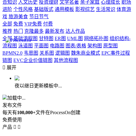
合知识
人文历史
投资理财
文学名著
亲子家庭
心理成长
职场
进阶
个性风格
基础版式
通用模板
影视综艺
生活常识
体育游
戏
旅游美食
节日节气
全部
免费
VIP免费
付费
推荐
热门
克隆最多
最新发布
达人作品
全部
基础流程图
甘特图
ER图
UML图
网络拓扑图
组织结构-
流程图
泳道图
平面图
电路图
图表/表格
架构图
原型图
BPMN2.0
韦恩图
关系图
逻辑图
魏朱商业模式
EPC事件过程
链图
EVC企业价值链图
其他流程图

展开
夜以继日更新模板中...
加载中...
发布文件
每天有
100,000+
文件在ProcessOn创建
免费使用
产品

