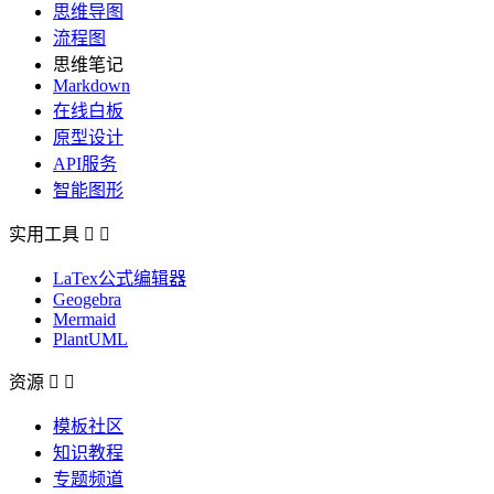
思维导图
流程图
思维笔记
Markdown
在线白板
原型设计
API服务
智能图形
实用工具


LaTex公式编辑器
Geogebra
Mermaid
PlantUML
资源


模板社区
知识教程
专题频道