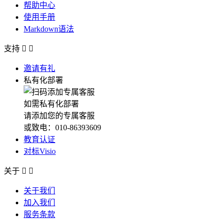
帮助中心
使用手册
Markdown语法
支持


邀请有礼
私有化部署
如需私有化部署
请添加您的专属客服
或致电：010-86393609
教育认证
对标Visio
关于


关于我们
加入我们
服务条款