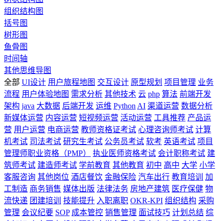
组织结构图
括号图
树形图
鱼骨图
时间轴
其他思维导图
全部
UI设计
用户旅程地图
交互设计
原型规划
项目管理
业务
流程
用户体验地图
需求分析
其他技术
云
php
算法
前端开发
架构
java
大数据
后端开发
运维
Python
AI
渠道运营
数据分析
新媒体运营
内容运营
短视频运营
活动运营
工具推荐
产品运
营
用户运营
电商运营
教师资格证考试
心理咨询师考试
计算
机考试
司法考试
研究生考试
公务员考试
软考
英语考试
项目
管理师职业资格（PMP）
执业医师资格考试
会计职称考试
建
筑师考试
建造师考试
学前教育
其他教育
初中
高中
大学
小学
客服咨询
其他岗位
酒店餐饮
金融保险
汽车出行
教育培训
加
工制造
商务销售
媒体出版
法律法务
房地产建筑
医疗保健
物
流快递
团建培训
技能提升
入职离职
OKR-KPI
组织结构
采购
管理
会议纪要
SOP
成本管控
销售管理
面试技巧
计划总结
综