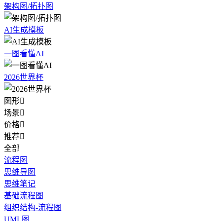
架构图/拓扑图
AI生成模板
一图看懂AI
2026世界杯
图形

场景

价格

推荐

全部
流程图
思维导图
思维笔记
基础流程图
组织结构-流程图
UML图