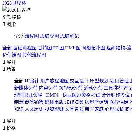
2026世界杯
全部模板

图形
全部
流程图
思维导图
思维笔记
全部
基础流程图
甘特图
ER图
UML图
网络拓扑图
组织结构-
价值链图
其他流程图

展开

场景
全部
UI设计
用户旅程地图
交互设计
原型规划
项目管理
新媒体运营
内容运营
短视频运营
活动运营
工具推荐
产
理师职业资格（PMP）
执业医师资格考试
会计职称考试
制造
商务销售
媒体出版
法律法务
房地产建筑
医疗保健
知识
人文历史
投资理财
文学名著
亲子家庭
心理成长
职

展开

价格