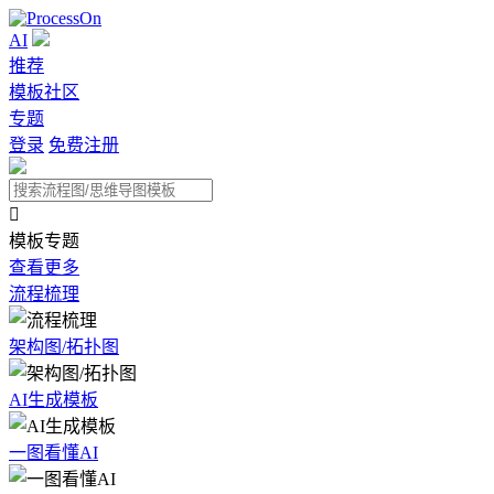
AI
推荐
模板社区
专题
登录
免费注册

模板专题
查看更多
流程梳理
架构图/拓扑图
AI生成模板
一图看懂AI