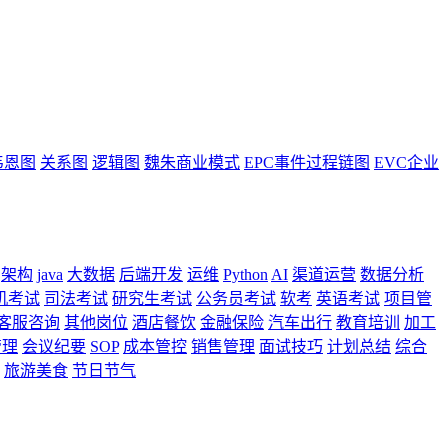
韦恩图
关系图
逻辑图
魏朱商业模式
EPC事件过程链图
EVC企业
架构
java
大数据
后端开发
运维
Python
AI
渠道运营
数据分析
机考试
司法考试
研究生考试
公务员考试
软考
英语考试
项目管
客服咨询
其他岗位
酒店餐饮
金融保险
汽车出行
教育培训
加工
管理
会议纪要
SOP
成本管控
销售管理
面试技巧
计划总结
综合
旅游美食
节日节气