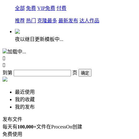
全部
免费
VIP免费
付费
推荐
热门
克隆最多
最新发布
达人作品
夜以继日更新模板中...
加载中...


到第
页
确定
最近使用
我的收藏
我的发布
发布文件
每天有
100,000+
文件在ProcessOn创建
免费使用