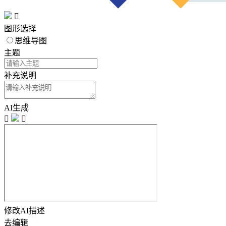

图形选择
思维导图
主题
补充说明
AI生成


修改AI描述
去编辑