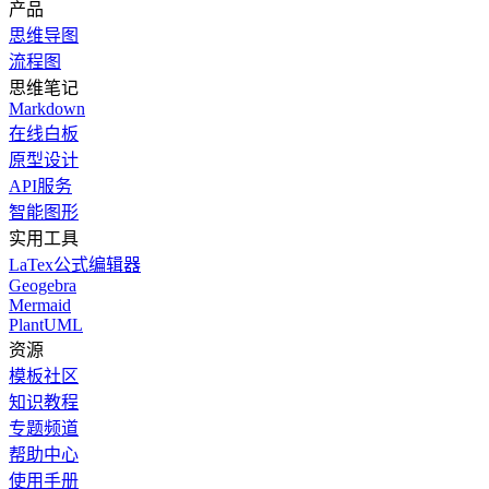
产品
思维导图
流程图
思维笔记
Markdown
在线白板
原型设计
API服务
智能图形
实用工具
LaTex公式编辑器
Geogebra
Mermaid
PlantUML
资源
模板社区
知识教程
专题频道
帮助中心
使用手册