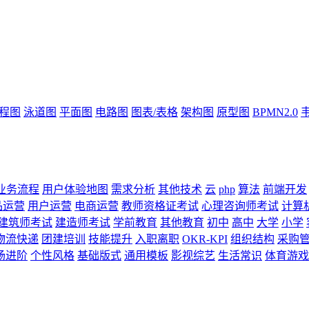
流程图
泳道图
平面图
电路图
图表/表格
架构图
原型图
BPMN2.0
业务流程
用户体验地图
需求分析
其他技术
云
php
算法
前端开发
品运营
用户运营
电商运营
教师资格证考试
心理咨询师考试
计算
建筑师考试
建造师考试
学前教育
其他教育
初中
高中
大学
小学
物流快递
团建培训
技能提升
入职离职
OKR-KPI
组织结构
采购
场进阶
个性风格
基础版式
通用模板
影视综艺
生活常识
体育游戏