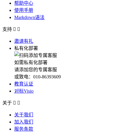
帮助中心
使用手册
Markdown语法
支持


邀请有礼
私有化部署
如需私有化部署
请添加您的专属客服
或致电：010-86393609
教育认证
对标Visio
关于


关于我们
加入我们
服务条款