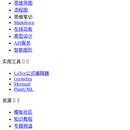
思维导图
流程图
思维笔记
Markdown
在线白板
原型设计
API服务
智能图形
实用工具


LaTex公式编辑器
Geogebra
Mermaid
PlantUML
资源


模板社区
知识教程
专题频道