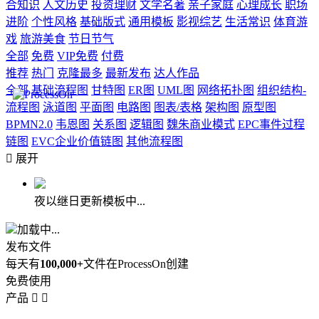
合知识
人文历史
投资理财
文学名著
亲子家庭
心理成长
职场
进阶
个性风格
基础版式
通用模板
影视综艺
生活常识
体育游
戏
旅游美食
节日节气
全部
免费
VIP免费
付费
推荐
热门
克隆最多
最新发布
达人作品
全部
基础流程图
甘特图
ER图
UML图
网络拓扑图
组织结构-
流程图
泳道图
平面图
电路图
图表/表格
架构图
原型图
BPMN2.0
韦恩图
关系图
逻辑图
魏朱商业模式
EPC事件过程
链图
EVC企业价值链图
其他流程图

展开
夜以继日更新模板中...
加载中...
发布文件
每天有
100,000+
文件在ProcessOn创建
免费使用
产品

