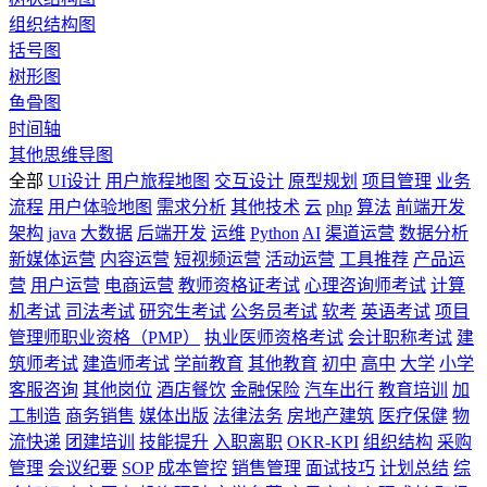
组织结构图
括号图
树形图
鱼骨图
时间轴
其他思维导图
全部
UI设计
用户旅程地图
交互设计
原型规划
项目管理
业务
流程
用户体验地图
需求分析
其他技术
云
php
算法
前端开发
架构
java
大数据
后端开发
运维
Python
AI
渠道运营
数据分析
新媒体运营
内容运营
短视频运营
活动运营
工具推荐
产品运
营
用户运营
电商运营
教师资格证考试
心理咨询师考试
计算
机考试
司法考试
研究生考试
公务员考试
软考
英语考试
项目
管理师职业资格（PMP）
执业医师资格考试
会计职称考试
建
筑师考试
建造师考试
学前教育
其他教育
初中
高中
大学
小学
客服咨询
其他岗位
酒店餐饮
金融保险
汽车出行
教育培训
加
工制造
商务销售
媒体出版
法律法务
房地产建筑
医疗保健
物
流快递
团建培训
技能提升
入职离职
OKR-KPI
组织结构
采购
管理
会议纪要
SOP
成本管控
销售管理
面试技巧
计划总结
综