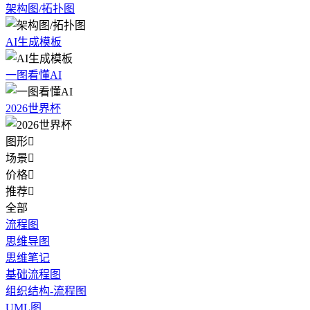
架构图/拓扑图
AI生成模板
一图看懂AI
2026世界杯
图形

场景

价格

推荐

全部
流程图
思维导图
思维笔记
基础流程图
组织结构-流程图
UML图