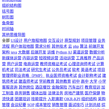
组织结构图
括号图
树形图
鱼骨图
时间轴
其他思维导图
全部
UI设计
用户旅程地图
交互设计
原型规划
项目管理
业务
流程
用户体验地图
需求分析
其他技术
云
php
算法
前端开发
架构
java
大数据
后端开发
运维
Python
AI
渠道运营
数据分析
新媒体运营
内容运营
短视频运营
活动运营
工具推荐
产品运
营
用户运营
电商运营
教师资格证考试
心理咨询师考试
计算
机考试
司法考试
研究生考试
公务员考试
软考
英语考试
项目
管理师职业资格（PMP）
执业医师资格考试
会计职称考试
建
筑师考试
建造师考试
学前教育
其他教育
初中
高中
大学
小学
客服咨询
其他岗位
酒店餐饮
金融保险
汽车出行
教育培训
加
工制造
商务销售
媒体出版
法律法务
房地产建筑
医疗保健
物
流快递
团建培训
技能提升
入职离职
OKR-KPI
组织结构
采购
管理
会议纪要
SOP
成本管控
销售管理
面试技巧
计划总结
综