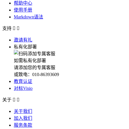
帮助中心
使用手册
Markdown语法
支持


邀请有礼
私有化部署
如需私有化部署
请添加您的专属客服
或致电：010-86393609
教育认证
对标Visio
关于


关于我们
加入我们
服务条款