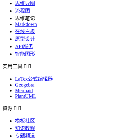
思维导图
流程图
思维笔记
Markdown
在线白板
原型设计
API服务
智能图形
实用工具


LaTex公式编辑器
Geogebra
Mermaid
PlantUML
资源


模板社区
知识教程
专题频道