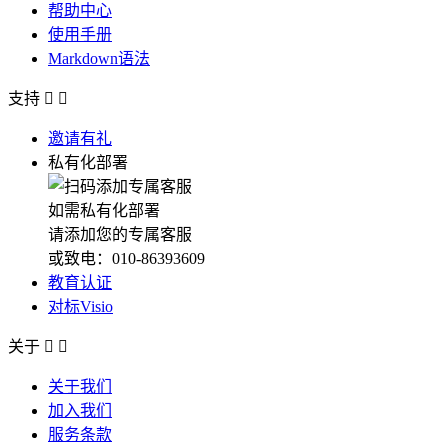
帮助中心
使用手册
Markdown语法
支持


邀请有礼
私有化部署
如需私有化部署
请添加您的专属客服
或致电：010-86393609
教育认证
对标Visio
关于


关于我们
加入我们
服务条款