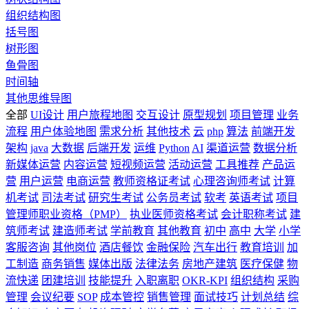
组织结构图
括号图
树形图
鱼骨图
时间轴
其他思维导图
全部
UI设计
用户旅程地图
交互设计
原型规划
项目管理
业务
流程
用户体验地图
需求分析
其他技术
云
php
算法
前端开发
架构
java
大数据
后端开发
运维
Python
AI
渠道运营
数据分析
新媒体运营
内容运营
短视频运营
活动运营
工具推荐
产品运
营
用户运营
电商运营
教师资格证考试
心理咨询师考试
计算
机考试
司法考试
研究生考试
公务员考试
软考
英语考试
项目
管理师职业资格（PMP）
执业医师资格考试
会计职称考试
建
筑师考试
建造师考试
学前教育
其他教育
初中
高中
大学
小学
客服咨询
其他岗位
酒店餐饮
金融保险
汽车出行
教育培训
加
工制造
商务销售
媒体出版
法律法务
房地产建筑
医疗保健
物
流快递
团建培训
技能提升
入职离职
OKR-KPI
组织结构
采购
管理
会议纪要
SOP
成本管控
销售管理
面试技巧
计划总结
综