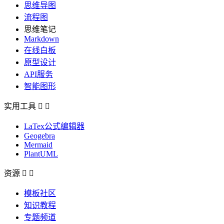
思维导图
流程图
思维笔记
Markdown
在线白板
原型设计
API服务
智能图形
实用工具


LaTex公式编辑器
Geogebra
Mermaid
PlantUML
资源


模板社区
知识教程
专题频道