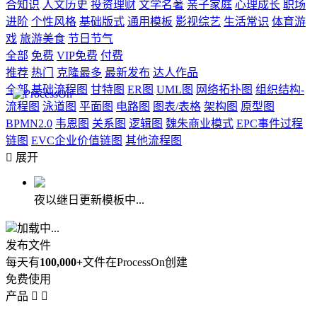
合知识
人文历史
投资理财
文学名著
亲子家庭
心理成长
职场
进阶
个性风格
基础版式
通用模板
影视综艺
生活常识
体育游
戏
旅游美食
节日节气
全部
免费
VIP免费
付费
推荐
热门
克隆最多
最新发布
达人作品
全部
基础流程图
甘特图
ER图
UML图
网络拓扑图
组织结构-
流程图
泳道图
平面图
电路图
图表/表格
架构图
原型图
BPMN2.0
韦恩图
关系图
逻辑图
魏朱商业模式
EPC事件过程
链图
EVC企业价值链图
其他流程图

展开
夜以继日更新模板中...
加载中...
发布文件
每天有
100,000+
文件在ProcessOn创建
免费使用
产品

