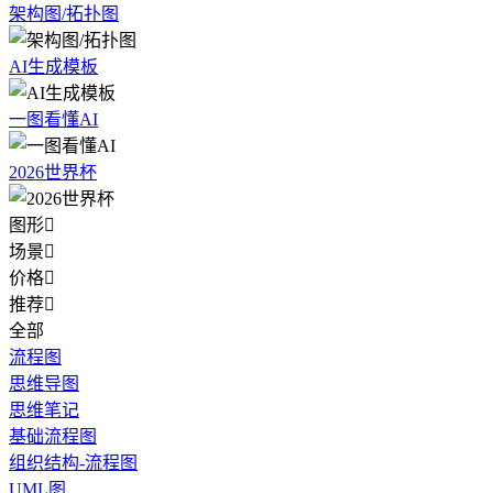
架构图/拓扑图
AI生成模板
一图看懂AI
2026世界杯
图形

场景

价格

推荐

全部
流程图
思维导图
思维笔记
基础流程图
组织结构-流程图
UML图