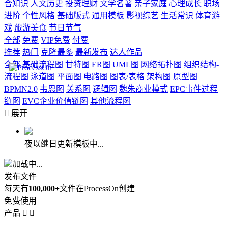
合知识
人文历史
投资理财
文学名著
亲子家庭
心理成长
职场
进阶
个性风格
基础版式
通用模板
影视综艺
生活常识
体育游
戏
旅游美食
节日节气
全部
免费
VIP免费
付费
推荐
热门
克隆最多
最新发布
达人作品
全部
基础流程图
甘特图
ER图
UML图
网络拓扑图
组织结构-
流程图
泳道图
平面图
电路图
图表/表格
架构图
原型图
BPMN2.0
韦恩图
关系图
逻辑图
魏朱商业模式
EPC事件过程
链图
EVC企业价值链图
其他流程图

展开
夜以继日更新模板中...
加载中...
发布文件
每天有
100,000+
文件在ProcessOn创建
免费使用
产品

