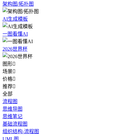
架构图/拓扑图
AI生成模板
一图看懂AI
2026世界杯
图形

场景

价格

推荐

全部
流程图
思维导图
思维笔记
基础流程图
组织结构-流程图
UML图