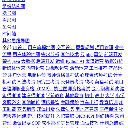
组织结构图
括号图
树形图
鱼骨图
时间轴
其他思维导图
全部
UI设计
用户旅程地图
交互设计
原型规划
项目管理
业务
流程
用户体验地图
需求分析
其他技术
云
php
算法
前端开发
架构
java
大数据
后端开发
运维
Python
AI
渠道运营
数据分析
新媒体运营
内容运营
短视频运营
活动运营
工具推荐
产品运
营
用户运营
电商运营
教师资格证考试
心理咨询师考试
计算
机考试
司法考试
研究生考试
公务员考试
软考
英语考试
项目
管理师职业资格（PMP）
执业医师资格考试
会计职称考试
建
筑师考试
建造师考试
学前教育
其他教育
初中
高中
大学
小学
客服咨询
其他岗位
酒店餐饮
金融保险
汽车出行
教育培训
加
工制造
商务销售
媒体出版
法律法务
房地产建筑
医疗保健
物
流快递
团建培训
技能提升
入职离职
OKR-KPI
组织结构
采购
管理
会议纪要
SOP
成本管控
销售管理
面试技巧
计划总结
综