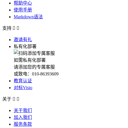
帮助中心
使用手册
Markdown语法
支持


邀请有礼
私有化部署
如需私有化部署
请添加您的专属客服
或致电：010-86393609
教育认证
对标Visio
关于


关于我们
加入我们
服务条款