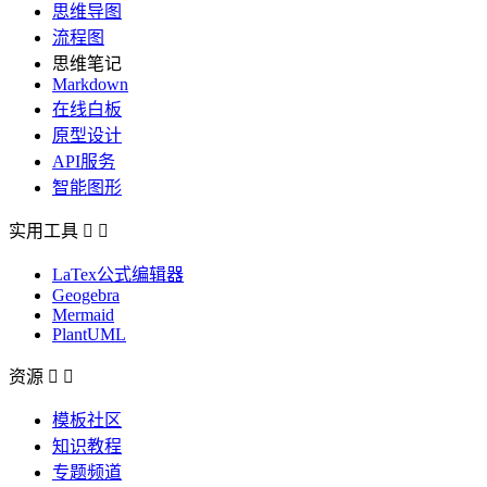
思维导图
流程图
思维笔记
Markdown
在线白板
原型设计
API服务
智能图形
实用工具


LaTex公式编辑器
Geogebra
Mermaid
PlantUML
资源


模板社区
知识教程
专题频道