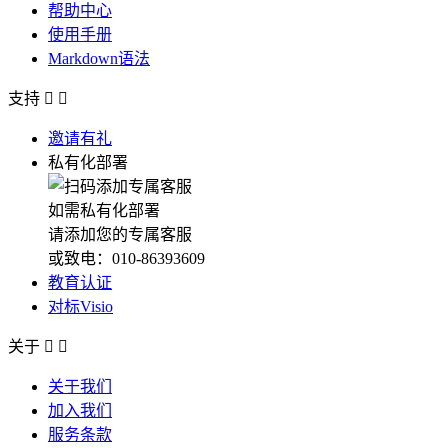
帮助中心
使用手册
Markdown语法
支持


邀请有礼
私有化部署
如需私有化部署
请添加您的专属客服
或致电：010-86393609
教育认证
对标Visio
关于


关于我们
加入我们
服务条款