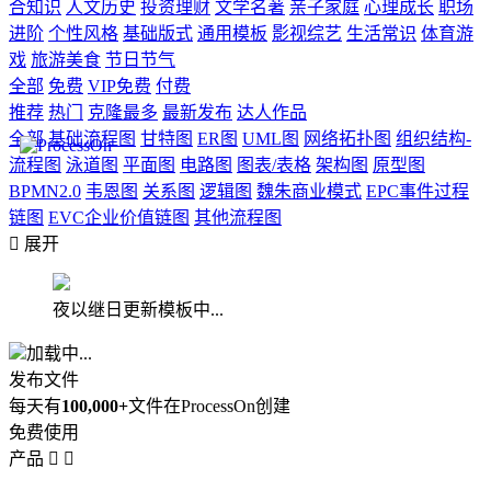
合知识
人文历史
投资理财
文学名著
亲子家庭
心理成长
职场
进阶
个性风格
基础版式
通用模板
影视综艺
生活常识
体育游
戏
旅游美食
节日节气
全部
免费
VIP免费
付费
推荐
热门
克隆最多
最新发布
达人作品
全部
基础流程图
甘特图
ER图
UML图
网络拓扑图
组织结构-
流程图
泳道图
平面图
电路图
图表/表格
架构图
原型图
BPMN2.0
韦恩图
关系图
逻辑图
魏朱商业模式
EPC事件过程
链图
EVC企业价值链图
其他流程图

展开
夜以继日更新模板中...
加载中...
发布文件
每天有
100,000+
文件在ProcessOn创建
免费使用
产品

