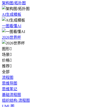
架构图/拓扑图
AI生成模板
一图看懂AI
2026世界杯
图形

场景

价格

推荐

全部
流程图
思维导图
思维笔记
基础流程图
组织结构-流程图
UML图