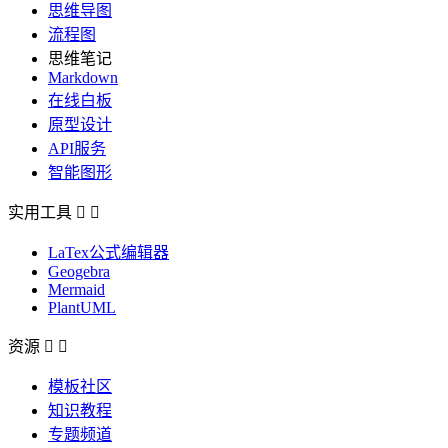
思维导图
流程图
思维笔记
Markdown
在线白板
原型设计
API服务
智能图形
实用工具


LaTex公式编辑器
Geogebra
Mermaid
PlantUML
资源


模板社区
知识教程
专题频道