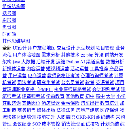
组织结构图
括号图
树形图
鱼骨图
时间轴
其他思维导图
全部
UI设计
用户旅程地图
交互设计
原型规划
项目管理
业务
流程
用户体验地图
需求分析
其他技术
云
php
算法
前端开发
架构
java
大数据
后端开发
运维
Python
AI
渠道运营
数据分析
新媒体运营
内容运营
短视频运营
活动运营
工具推荐
产品运
营
用户运营
电商运营
教师资格证考试
心理咨询师考试
计算
机考试
司法考试
研究生考试
公务员考试
软考
英语考试
项目
管理师职业资格（PMP）
执业医师资格考试
会计职称考试
建
筑师考试
建造师考试
学前教育
其他教育
初中
高中
大学
小学
客服咨询
其他岗位
酒店餐饮
金融保险
汽车出行
教育培训
加
工制造
商务销售
媒体出版
法律法务
房地产建筑
医疗保健
物
流快递
团建培训
技能提升
入职离职
OKR-KPI
组织结构
采购
管理
会议纪要
SOP
成本管控
销售管理
面试技巧
计划总结
综