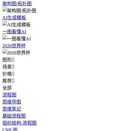
架构图/拓扑图
AI生成模板
一图看懂AI
2026世界杯
图形

场景

价格

推荐

全部
流程图
思维导图
思维笔记
基础流程图
组织结构-流程图
UML图