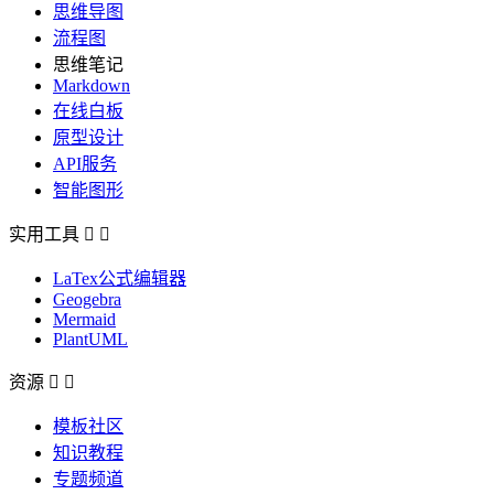
思维导图
流程图
思维笔记
Markdown
在线白板
原型设计
API服务
智能图形
实用工具


LaTex公式编辑器
Geogebra
Mermaid
PlantUML
资源


模板社区
知识教程
专题频道