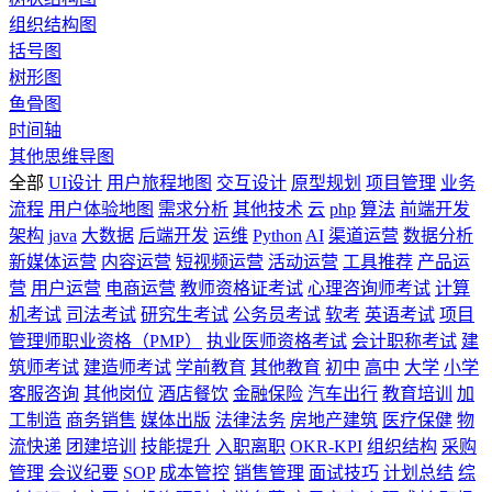
组织结构图
括号图
树形图
鱼骨图
时间轴
其他思维导图
全部
UI设计
用户旅程地图
交互设计
原型规划
项目管理
业务
流程
用户体验地图
需求分析
其他技术
云
php
算法
前端开发
架构
java
大数据
后端开发
运维
Python
AI
渠道运营
数据分析
新媒体运营
内容运营
短视频运营
活动运营
工具推荐
产品运
营
用户运营
电商运营
教师资格证考试
心理咨询师考试
计算
机考试
司法考试
研究生考试
公务员考试
软考
英语考试
项目
管理师职业资格（PMP）
执业医师资格考试
会计职称考试
建
筑师考试
建造师考试
学前教育
其他教育
初中
高中
大学
小学
客服咨询
其他岗位
酒店餐饮
金融保险
汽车出行
教育培训
加
工制造
商务销售
媒体出版
法律法务
房地产建筑
医疗保健
物
流快递
团建培训
技能提升
入职离职
OKR-KPI
组织结构
采购
管理
会议纪要
SOP
成本管控
销售管理
面试技巧
计划总结
综