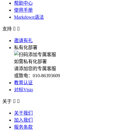
帮助中心
使用手册
Markdown语法
支持


邀请有礼
私有化部署
如需私有化部署
请添加您的专属客服
或致电：010-86393609
教育认证
对标Visio
关于


关于我们
加入我们
服务条款