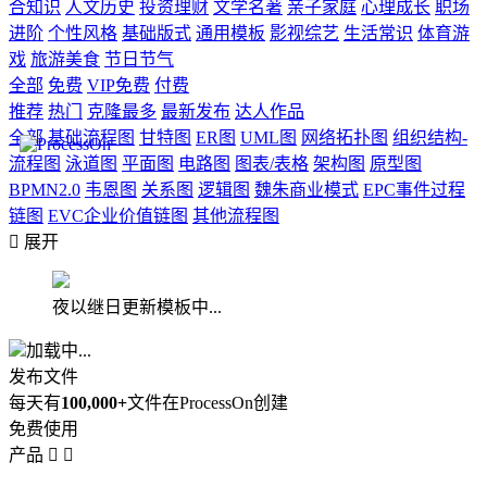
合知识
人文历史
投资理财
文学名著
亲子家庭
心理成长
职场
进阶
个性风格
基础版式
通用模板
影视综艺
生活常识
体育游
戏
旅游美食
节日节气
全部
免费
VIP免费
付费
推荐
热门
克隆最多
最新发布
达人作品
全部
基础流程图
甘特图
ER图
UML图
网络拓扑图
组织结构-
流程图
泳道图
平面图
电路图
图表/表格
架构图
原型图
BPMN2.0
韦恩图
关系图
逻辑图
魏朱商业模式
EPC事件过程
链图
EVC企业价值链图
其他流程图

展开
夜以继日更新模板中...
加载中...
发布文件
每天有
100,000+
文件在ProcessOn创建
免费使用
产品

