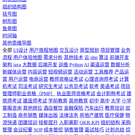
组织结构图
括号图
树形图
鱼骨图
时间轴
其他思维导图
全部
UI设计
用户旅程地图
交互设计
原型规划
项目管理
业务
流程
用户体验地图
需求分析
其他技术
云
php
算法
前端开发
架构
java
大数据
后端开发
运维
Python
AI
渠道运营
数据分析
新媒体运营
内容运营
短视频运营
活动运营
工具推荐
产品运
营
用户运营
电商运营
教师资格证考试
心理咨询师考试
计算
机考试
司法考试
研究生考试
公务员考试
软考
英语考试
项目
管理师职业资格（PMP）
执业医师资格考试
会计职称考试
建
筑师考试
建造师考试
学前教育
其他教育
初中
高中
大学
小学
客服咨询
其他岗位
酒店餐饮
金融保险
汽车出行
教育培训
加
工制造
商务销售
媒体出版
法律法务
房地产建筑
医疗保健
物
流快递
团建培训
技能提升
入职离职
OKR-KPI
组织结构
采购
管理
会议纪要
SOP
成本管控
销售管理
面试技巧
计划总结
综