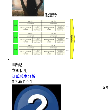
耿变玲

收藏
立即使用
订单成本分析

2.4k

0

1
￥5