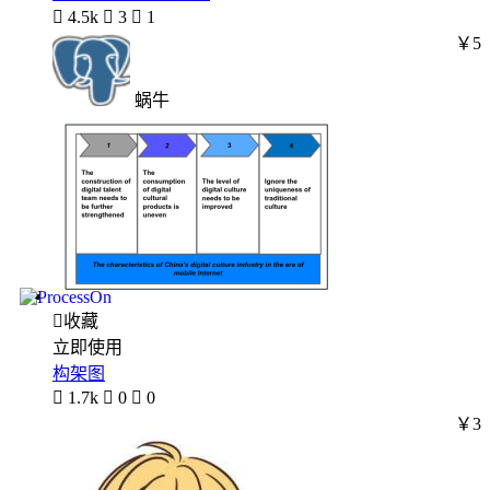

4.5k

3

1
￥5
蜗牛

收藏
立即使用
构架图

1.7k

0

0
￥3