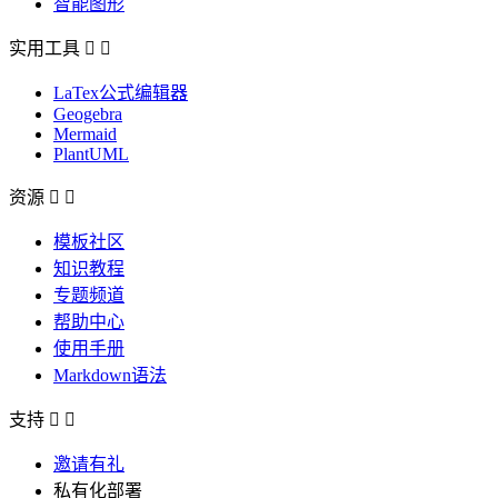
智能图形
实用工具


LaTex公式编辑器
Geogebra
Mermaid
PlantUML
资源


模板社区
知识教程
专题频道
帮助中心
使用手册
Markdown语法
支持


邀请有礼
私有化部署