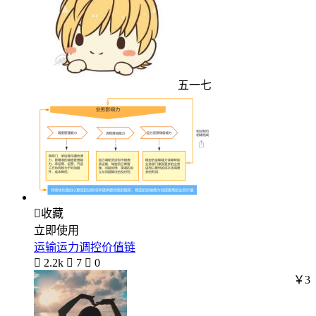
五一七

收藏
立即使用
运输运力调控价值链

2.2k

7

0
￥3