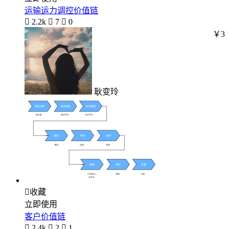
运输运力调控价值链

2.2k

7

0
￥3
耿变玲

收藏
立即使用
客户价值链

2.4k

2

1