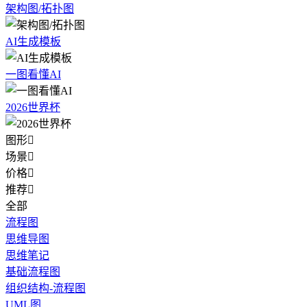
架构图/拓扑图
AI生成模板
一图看懂AI
2026世界杯
图形

场景

价格

推荐

全部
流程图
思维导图
思维笔记
基础流程图
组织结构-流程图
UML图