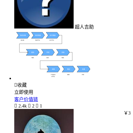
超人吉助

收藏
立即使用
客户价值链

2.4k

2

1
￥3