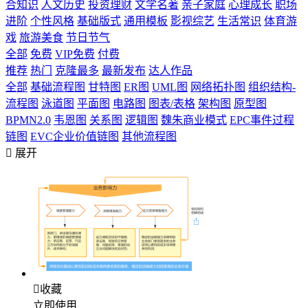
合知识
人文历史
投资理财
文学名著
亲子家庭
心理成长
职场
进阶
个性风格
基础版式
通用模板
影视综艺
生活常识
体育游
戏
旅游美食
节日节气
全部
免费
VIP免费
付费
推荐
热门
克隆最多
最新发布
达人作品
全部
基础流程图
甘特图
ER图
UML图
网络拓扑图
组织结构-
流程图
泳道图
平面图
电路图
图表/表格
架构图
原型图
BPMN2.0
韦恩图
关系图
逻辑图
魏朱商业模式
EPC事件过程
链图
EVC企业价值链图
其他流程图

展开

收藏
立即使用