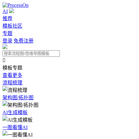
AI
推荐
模板社区
专题
登录
免费注册

模板专题
查看更多
流程梳理
架构图/拓扑图
AI生成模板
一图看懂AI