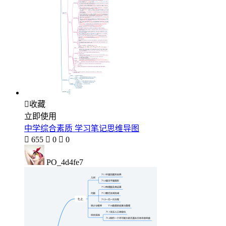

收藏
立即使用
中学综合素质 学习笔记思维导图

655

0

0
PO_4d4fe7