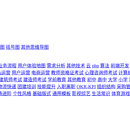
图
括号图
其他思维导图
业务流程
用户体验地图
需求分析
其他技术
云
php
算法
前端开发
品运营
用户运营
电商运营
教师资格证考试
心理咨询师考试
计算
建筑师考试
建造师考试
学前教育
其他教育
初中
高中
大学
小学
物流快递
团建培训
技能提升
入职离职
OKR-KPI
组织结构
采购
场进阶
个性风格
基础版式
通用模板
影视综艺
生活常识
体育游戏