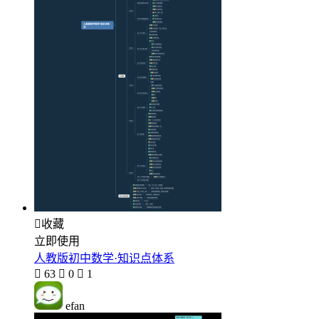

收藏
立即使用
人教版初中数学·知识点体系

63

0

1
efan