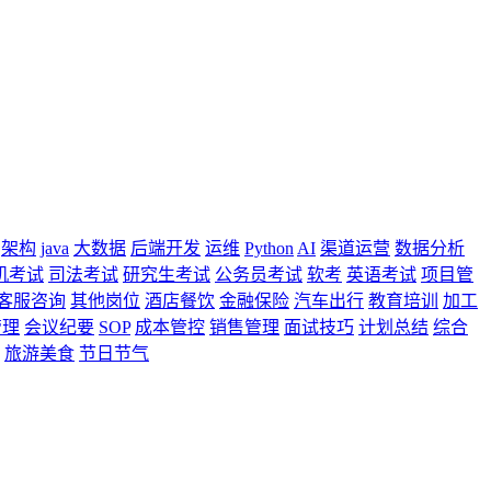
架构
java
大数据
后端开发
运维
Python
AI
渠道运营
数据分析
机考试
司法考试
研究生考试
公务员考试
软考
英语考试
项目管
客服咨询
其他岗位
酒店餐饮
金融保险
汽车出行
教育培训
加工
管理
会议纪要
SOP
成本管控
销售管理
面试技巧
计划总结
综合
旅游美食
节日节气