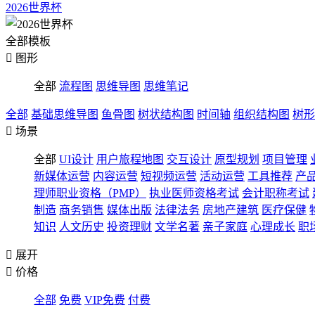
2026世界杯
全部模板

图形
全部
流程图
思维导图
思维笔记
全部
基础思维导图
鱼骨图
树状结构图
时间轴
组织结构图
树形

场景
全部
UI设计
用户旅程地图
交互设计
原型规划
项目管理
新媒体运营
内容运营
短视频运营
活动运营
工具推荐
产
理师职业资格（PMP）
执业医师资格考试
会计职称考试
制造
商务销售
媒体出版
法律法务
房地产建筑
医疗保健
知识
人文历史
投资理财
文学名著
亲子家庭
心理成长
职

展开

价格
全部
免费
VIP免费
付费