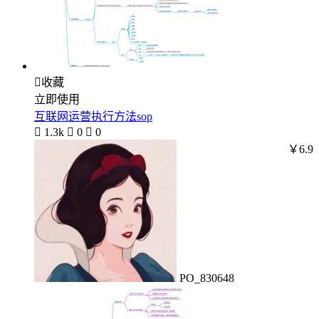

收藏
立即使用
互联网运营执行方法sop

1.3k

0

0
￥6.9
PO_830648