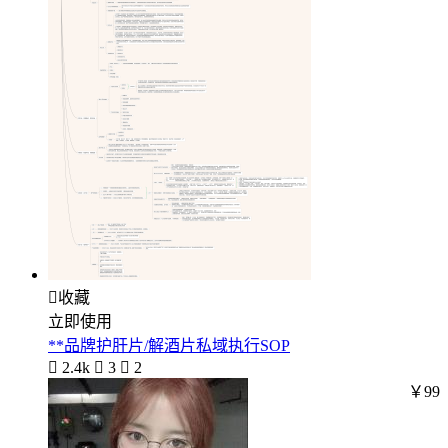

收藏
立即使用
**品牌护肝片/解酒片私域执行SOP

2.4k

3

2
￥99