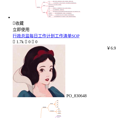

收藏
立即使用
行政总监每日工作计划工作清单SOP

1.7k

0

0
￥6.9
PO_830648