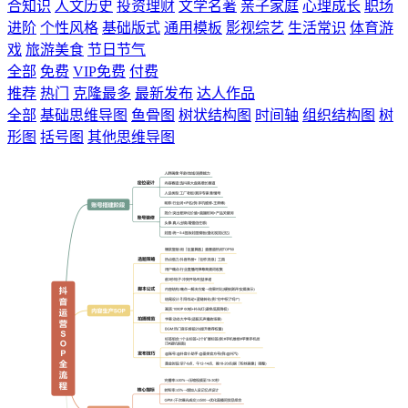
合知识
人文历史
投资理财
文学名著
亲子家庭
心理成长
职场
进阶
个性风格
基础版式
通用模板
影视综艺
生活常识
体育游
戏
旅游美食
节日节气
全部
免费
VIP免费
付费
推荐
热门
克隆最多
最新发布
达人作品
全部
基础思维导图
鱼骨图
树状结构图
时间轴
组织结构图
树
形图
括号图
其他思维导图