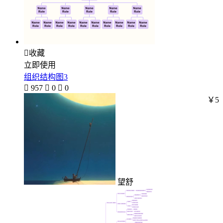

收藏
立即使用
组织结构图3

957

0

0
￥5
望舒