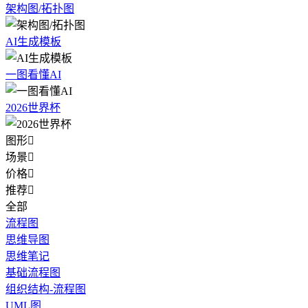
架构图/拓扑图
AI生成模板
一图看懂AI
2026世界杯
图形

场景

价格

推荐

全部
流程图
思维导图
思维笔记
基础流程图
组织结构-流程图
UML图