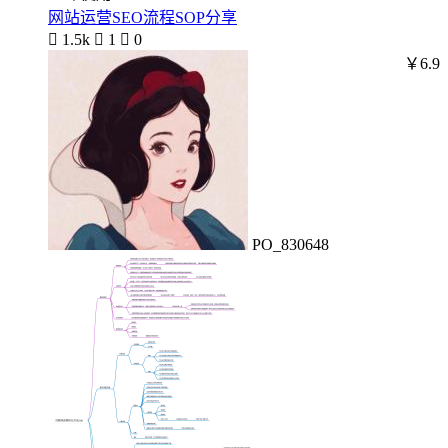
网站运营SEO流程SOP分享

1.5k

1

0
￥6.9
PO_830648