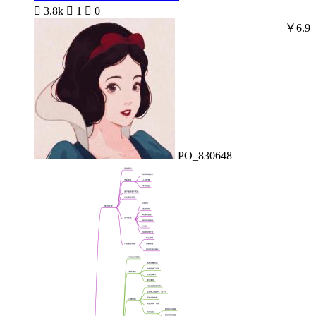

3.8k

1

0
￥6.9
PO_830648