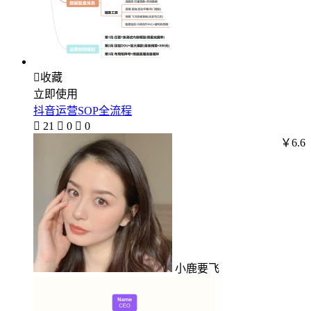

收藏
立即使用
抖音运营SOP全流程

21

0

0
￥6.6
小鹿要飞