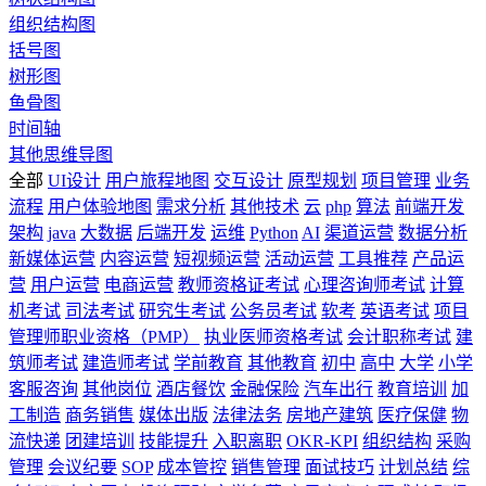
组织结构图
括号图
树形图
鱼骨图
时间轴
其他思维导图
全部
UI设计
用户旅程地图
交互设计
原型规划
项目管理
业务
流程
用户体验地图
需求分析
其他技术
云
php
算法
前端开发
架构
java
大数据
后端开发
运维
Python
AI
渠道运营
数据分析
新媒体运营
内容运营
短视频运营
活动运营
工具推荐
产品运
营
用户运营
电商运营
教师资格证考试
心理咨询师考试
计算
机考试
司法考试
研究生考试
公务员考试
软考
英语考试
项目
管理师职业资格（PMP）
执业医师资格考试
会计职称考试
建
筑师考试
建造师考试
学前教育
其他教育
初中
高中
大学
小学
客服咨询
其他岗位
酒店餐饮
金融保险
汽车出行
教育培训
加
工制造
商务销售
媒体出版
法律法务
房地产建筑
医疗保健
物
流快递
团建培训
技能提升
入职离职
OKR-KPI
组织结构
采购
管理
会议纪要
SOP
成本管控
销售管理
面试技巧
计划总结
综