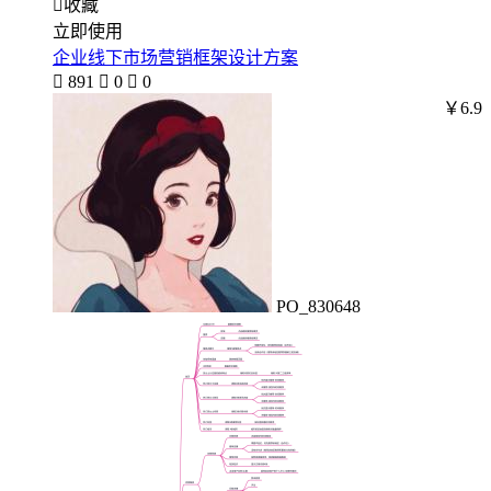

收藏
立即使用
企业线下市场营销框架设计方案

891

0

0
￥6.9
PO_830648