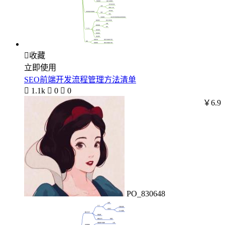

收藏
立即使用
SEO前端开发流程管理方法清单

1.1k

0

0
￥6.9
PO_830648