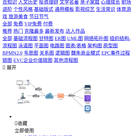
合知识
人文历史
投资理财
文学名著
亲子家庭
心理成长
职场
进阶
个性风格
基础版式
通用模板
影视综艺
生活常识
体育游
戏
旅游美食
节日节气
全部
免费
VIP免费
付费
推荐
热门
克隆最多
最新发布
达人作品
全部
基础流程图
甘特图
ER图
UML图
网络拓扑图
组织结构-
流程图
泳道图
平面图
电路图
图表/表格
架构图
原型图
BPMN2.0
韦恩图
关系图
逻辑图
魏朱商业模式
EPC事件过程
链图
EVC企业价值链图
其他流程图

展开

收藏
立即使用