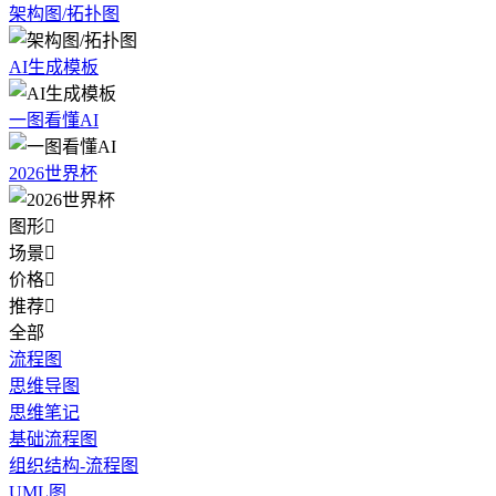
架构图/拓扑图
AI生成模板
一图看懂AI
2026世界杯
图形

场景

价格

推荐

全部
流程图
思维导图
思维笔记
基础流程图
组织结构-流程图
UML图