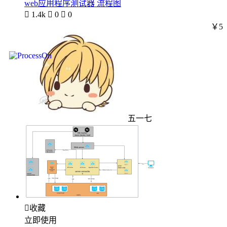
web应用程序测试器 流程图

1.4k

0

0
￥5
五一七

收藏
立即使用