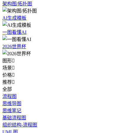
架构图/拓扑图
AI生成模板
一图看懂AI
2026世界杯
图形

场景

价格

推荐

全部
流程图
思维导图
思维笔记
基础流程图
组织结构-流程图
UML图