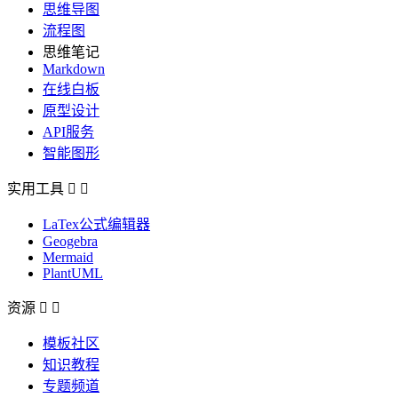
思维导图
流程图
思维笔记
Markdown
在线白板
原型设计
API服务
智能图形
实用工具


LaTex公式编辑器
Geogebra
Mermaid
PlantUML
资源


模板社区
知识教程
专题频道