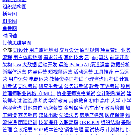
组织结构图
括号图
树形图
鱼骨图
时间轴
其他思维导图
全部
UI设计
用户旅程地图
交互设计
原型规划
项目管理
业务
流程
用户体验地图
需求分析
其他技术
云
php
算法
前端开发
架构
java
大数据
后端开发
运维
Python
AI
渠道运营
数据分析
新媒体运营
内容运营
短视频运营
活动运营
工具推荐
产品运
营
用户运营
电商运营
教师资格证考试
心理咨询师考试
计算
机考试
司法考试
研究生考试
公务员考试
软考
英语考试
项目
管理师职业资格（PMP）
执业医师资格考试
会计职称考试
建
筑师考试
建造师考试
学前教育
其他教育
初中
高中
大学
小学
客服咨询
其他岗位
酒店餐饮
金融保险
汽车出行
教育培训
加
工制造
商务销售
媒体出版
法律法务
房地产建筑
医疗保健
物
流快递
团建培训
技能提升
入职离职
OKR-KPI
组织结构
采购
管理
会议纪要
SOP
成本管控
销售管理
面试技巧
计划总结
综