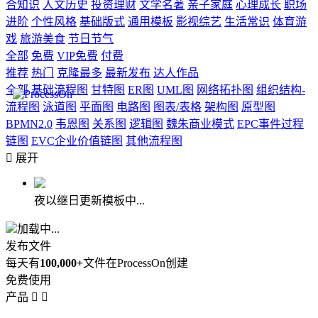
合知识
人文历史
投资理财
文学名著
亲子家庭
心理成长
职场
进阶
个性风格
基础版式
通用模板
影视综艺
生活常识
体育游
戏
旅游美食
节日节气
全部
免费
VIP免费
付费
推荐
热门
克隆最多
最新发布
达人作品
全部
基础流程图
甘特图
ER图
UML图
网络拓扑图
组织结构-
流程图
泳道图
平面图
电路图
图表/表格
架构图
原型图
BPMN2.0
韦恩图
关系图
逻辑图
魏朱商业模式
EPC事件过程
链图
EVC企业价值链图
其他流程图

展开
夜以继日更新模板中...
加载中...
发布文件
每天有
100,000+
文件在ProcessOn创建
免费使用
产品

