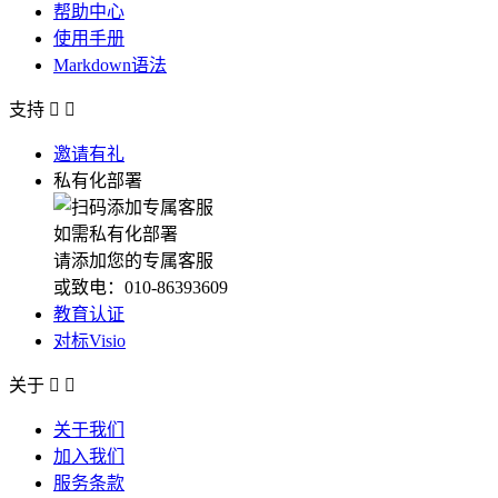
帮助中心
使用手册
Markdown语法
支持


邀请有礼
私有化部署
如需私有化部署
请添加您的专属客服
或致电：010-86393609
教育认证
对标Visio
关于


关于我们
加入我们
服务条款