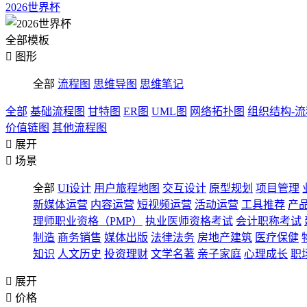
2026世界杯
全部模板

图形
全部
流程图
思维导图
思维笔记
全部
基础流程图
甘特图
ER图
UML图
网络拓扑图
组织结构-
价值链图
其他流程图

展开

场景
全部
UI设计
用户旅程地图
交互设计
原型规划
项目管理
新媒体运营
内容运营
短视频运营
活动运营
工具推荐
产
理师职业资格（PMP）
执业医师资格考试
会计职称考试
制造
商务销售
媒体出版
法律法务
房地产建筑
医疗保健
知识
人文历史
投资理财
文学名著
亲子家庭
心理成长
职

展开

价格