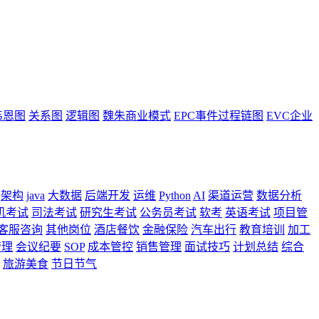
韦恩图
关系图
逻辑图
魏朱商业模式
EPC事件过程链图
EVC企业
架构
java
大数据
后端开发
运维
Python
AI
渠道运营
数据分析
机考试
司法考试
研究生考试
公务员考试
软考
英语考试
项目管
客服咨询
其他岗位
酒店餐饮
金融保险
汽车出行
教育培训
加工
管理
会议纪要
SOP
成本管控
销售管理
面试技巧
计划总结
综合
旅游美食
节日节气