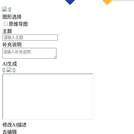

图形选择
思维导图
主题
补充说明
AI生成


修改AI描述
去编辑