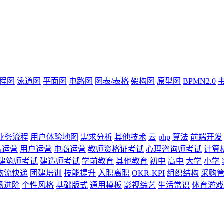
流程图
泳道图
平面图
电路图
图表/表格
架构图
原型图
BPMN2.0
业务流程
用户体验地图
需求分析
其他技术
云
php
算法
前端开发
品运营
用户运营
电商运营
教师资格证考试
心理咨询师考试
计算
建筑师考试
建造师考试
学前教育
其他教育
初中
高中
大学
小学
物流快递
团建培训
技能提升
入职离职
OKR-KPI
组织结构
采购
场进阶
个性风格
基础版式
通用模板
影视综艺
生活常识
体育游戏