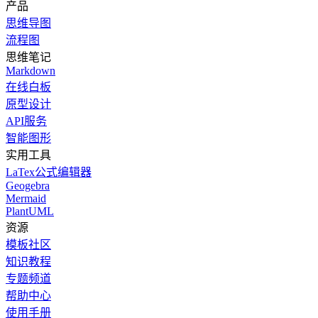
产品
思维导图
流程图
思维笔记
Markdown
在线白板
原型设计
API服务
智能图形
实用工具
LaTex公式编辑器
Geogebra
Mermaid
PlantUML
资源
模板社区
知识教程
专题频道
帮助中心
使用手册