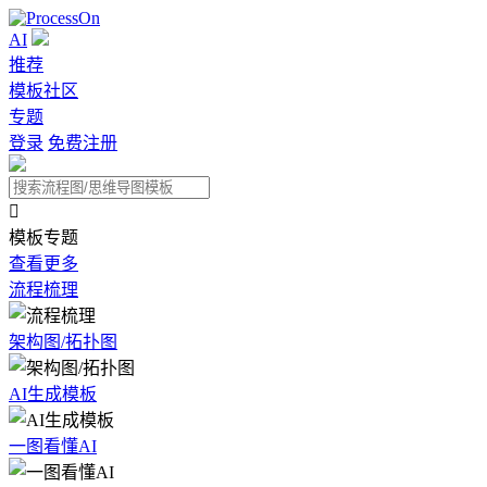
AI
推荐
模板社区
专题
登录
免费注册

模板专题
查看更多
流程梳理
架构图/拓扑图
AI生成模板
一图看懂AI