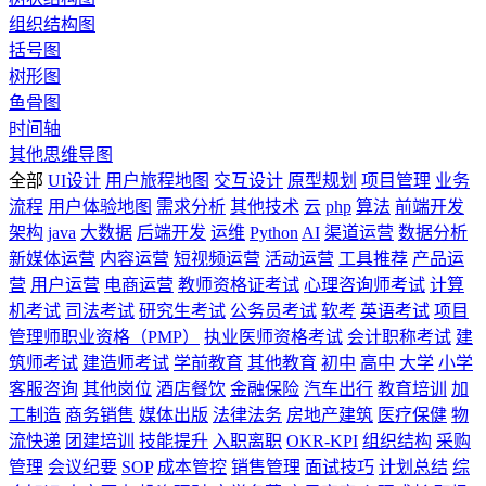
组织结构图
括号图
树形图
鱼骨图
时间轴
其他思维导图
全部
UI设计
用户旅程地图
交互设计
原型规划
项目管理
业务
流程
用户体验地图
需求分析
其他技术
云
php
算法
前端开发
架构
java
大数据
后端开发
运维
Python
AI
渠道运营
数据分析
新媒体运营
内容运营
短视频运营
活动运营
工具推荐
产品运
营
用户运营
电商运营
教师资格证考试
心理咨询师考试
计算
机考试
司法考试
研究生考试
公务员考试
软考
英语考试
项目
管理师职业资格（PMP）
执业医师资格考试
会计职称考试
建
筑师考试
建造师考试
学前教育
其他教育
初中
高中
大学
小学
客服咨询
其他岗位
酒店餐饮
金融保险
汽车出行
教育培训
加
工制造
商务销售
媒体出版
法律法务
房地产建筑
医疗保健
物
流快递
团建培训
技能提升
入职离职
OKR-KPI
组织结构
采购
管理
会议纪要
SOP
成本管控
销售管理
面试技巧
计划总结
综