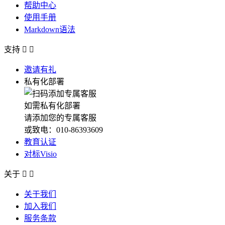
帮助中心
使用手册
Markdown语法
支持


邀请有礼
私有化部署
如需私有化部署
请添加您的专属客服
或致电：010-86393609
教育认证
对标Visio
关于


关于我们
加入我们
服务条款