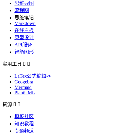
思维导图
流程图
思维笔记
Markdown
在线白板
原型设计
API服务
智能图形
实用工具


LaTex公式编辑器
Geogebra
Mermaid
PlantUML
资源


模板社区
知识教程
专题频道