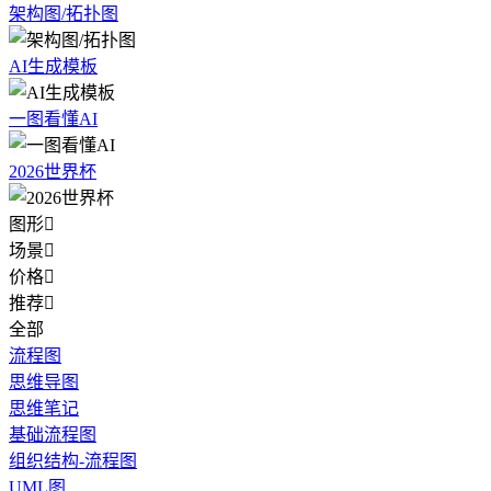
架构图/拓扑图
AI生成模板
一图看懂AI
2026世界杯
图形

场景

价格

推荐

全部
流程图
思维导图
思维笔记
基础流程图
组织结构-流程图
UML图