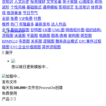
合知识
人文历史
投资理财
文学名著
亲子家庭
心理成长
职场
进阶
个性风格
基础版式
通用模板
影视综艺
生活常识
体育游
戏
旅游美食
节日节气
全部
免费
VIP免费
付费
推荐
热门
克隆最多
最新发布
达人作品
全部
基础流程图
甘特图
ER图
UML图
网络拓扑图
组织结构-
流程图
泳道图
平面图
电路图
图表/表格
架构图
原型图
BPMN2.0
韦恩图
关系图
逻辑图
魏朱商业模式
EPC事件过程
链图
EVC企业价值链图
其他流程图

展开
夜以继日更新模板中...
加载中...
发布文件
每天有
100,000+
文件在ProcessOn创建
免费使用
产品

