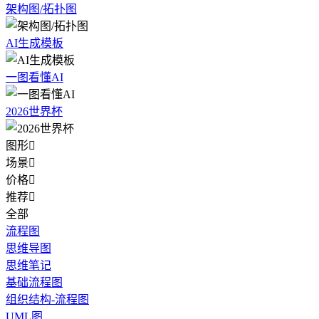
架构图/拓扑图
AI生成模板
一图看懂AI
2026世界杯
图形

场景

价格

推荐

全部
流程图
思维导图
思维笔记
基础流程图
组织结构-流程图
UML图