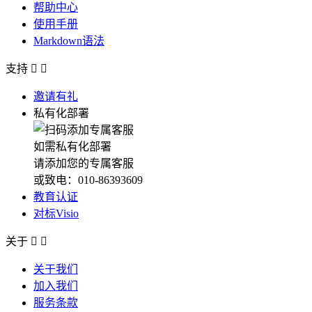
帮助中心
使用手册
Markdown语法
支持


邀请有礼
私有化部署
如需私有化部署
请添加您的专属客服
或致电：010-86393609
教育认证
对标Visio
关于


关于我们
加入我们
服务条款