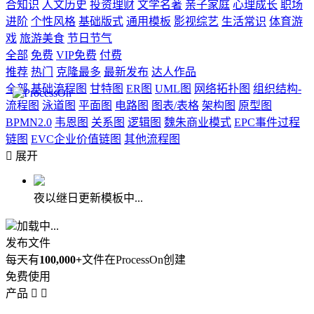
合知识
人文历史
投资理财
文学名著
亲子家庭
心理成长
职场
进阶
个性风格
基础版式
通用模板
影视综艺
生活常识
体育游
戏
旅游美食
节日节气
全部
免费
VIP免费
付费
推荐
热门
克隆最多
最新发布
达人作品
全部
基础流程图
甘特图
ER图
UML图
网络拓扑图
组织结构-
流程图
泳道图
平面图
电路图
图表/表格
架构图
原型图
BPMN2.0
韦恩图
关系图
逻辑图
魏朱商业模式
EPC事件过程
链图
EVC企业价值链图
其他流程图

展开
夜以继日更新模板中...
加载中...
发布文件
每天有
100,000+
文件在ProcessOn创建
免费使用
产品

