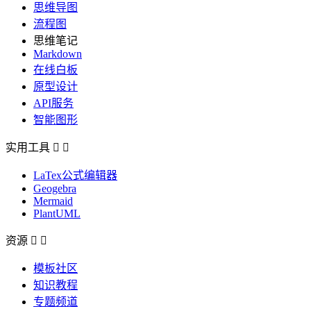
思维导图
流程图
思维笔记
Markdown
在线白板
原型设计
API服务
智能图形
实用工具


LaTex公式编辑器
Geogebra
Mermaid
PlantUML
资源


模板社区
知识教程
专题频道