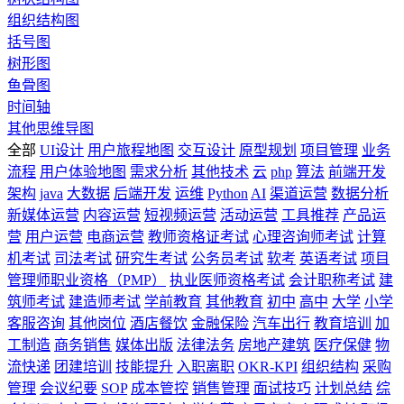
组织结构图
括号图
树形图
鱼骨图
时间轴
其他思维导图
全部
UI设计
用户旅程地图
交互设计
原型规划
项目管理
业务
流程
用户体验地图
需求分析
其他技术
云
php
算法
前端开发
架构
java
大数据
后端开发
运维
Python
AI
渠道运营
数据分析
新媒体运营
内容运营
短视频运营
活动运营
工具推荐
产品运
营
用户运营
电商运营
教师资格证考试
心理咨询师考试
计算
机考试
司法考试
研究生考试
公务员考试
软考
英语考试
项目
管理师职业资格（PMP）
执业医师资格考试
会计职称考试
建
筑师考试
建造师考试
学前教育
其他教育
初中
高中
大学
小学
客服咨询
其他岗位
酒店餐饮
金融保险
汽车出行
教育培训
加
工制造
商务销售
媒体出版
法律法务
房地产建筑
医疗保健
物
流快递
团建培训
技能提升
入职离职
OKR-KPI
组织结构
采购
管理
会议纪要
SOP
成本管控
销售管理
面试技巧
计划总结
综