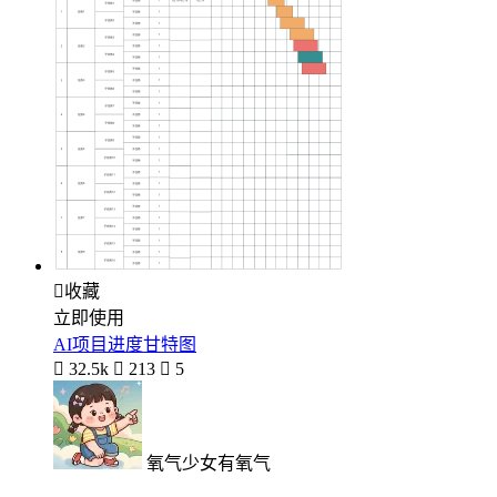

收藏
立即使用
AI项目进度甘特图

32.5k

213

5
氧气少女有氧气