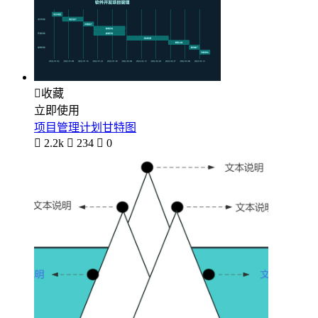

收藏
立即使用
项目管理计划甘特图

2.2k

234

0