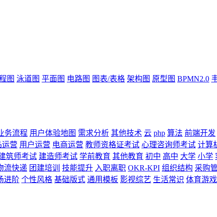
流程图
泳道图
平面图
电路图
图表/表格
架构图
原型图
BPMN2.0
业务流程
用户体验地图
需求分析
其他技术
云
php
算法
前端开发
品运营
用户运营
电商运营
教师资格证考试
心理咨询师考试
计算
建筑师考试
建造师考试
学前教育
其他教育
初中
高中
大学
小学
物流快递
团建培训
技能提升
入职离职
OKR-KPI
组织结构
采购
场进阶
个性风格
基础版式
通用模板
影视综艺
生活常识
体育游戏