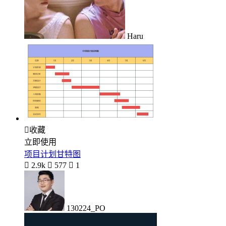
Haru

收藏
立即使用
项目计划甘特图

2.9k

577

1
130224_PO