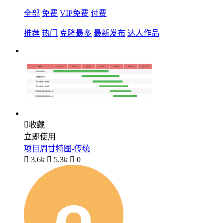
全部
免费
VIP免费
付费
推荐
热门
克隆最多
最新发布
达人作品

收藏
立即使用
项目周甘特图-传统

3.6k

5.3k

0