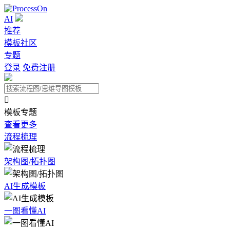
AI
推荐
模板社区
专题
登录
免费注册

模板专题
查看更多
流程梳理
架构图/拓扑图
AI生成模板
一图看懂AI