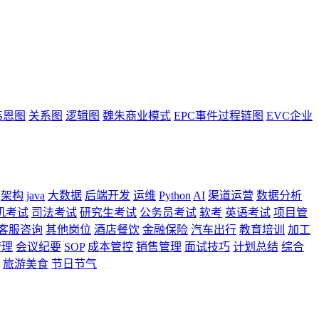
韦恩图
关系图
逻辑图
魏朱商业模式
EPC事件过程链图
EVC企业
架构
java
大数据
后端开发
运维
Python
AI
渠道运营
数据分析
机考试
司法考试
研究生考试
公务员考试
软考
英语考试
项目管
客服咨询
其他岗位
酒店餐饮
金融保险
汽车出行
教育培训
加工
管理
会议纪要
SOP
成本管控
销售管理
面试技巧
计划总结
综合
旅游美食
节日节气