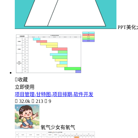
PPT美化

收藏
立即使用
项目管理-甘特图-项目排期-软件开发

32.0k

213

9
氧气少女有氧气