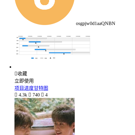
osgpjw0d1aaQNBN

收藏
立即使用
项目进度甘特图

4.3k

740

4