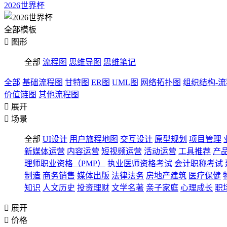
2026世界杯
全部模板

图形
全部
流程图
思维导图
思维笔记
全部
基础流程图
甘特图
ER图
UML图
网络拓扑图
组织结构-
价值链图
其他流程图

展开

场景
全部
UI设计
用户旅程地图
交互设计
原型规划
项目管理
新媒体运营
内容运营
短视频运营
活动运营
工具推荐
产
理师职业资格（PMP）
执业医师资格考试
会计职称考试
制造
商务销售
媒体出版
法律法务
房地产建筑
医疗保健
知识
人文历史
投资理财
文学名著
亲子家庭
心理成长
职

展开

价格