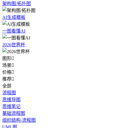
架构图/拓扑图
AI生成模板
一图看懂AI
2026世界杯
图形

场景

价格

推荐

全部
流程图
思维导图
思维笔记
基础流程图
组织结构-流程图
UML图