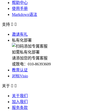
帮助中心
使用手册
Markdown语法
支持


邀请有礼
私有化部署
如需私有化部署
请添加您的专属客服
或致电：010-86393609
教育认证
对标Visio
关于


关于我们
加入我们
服务条款