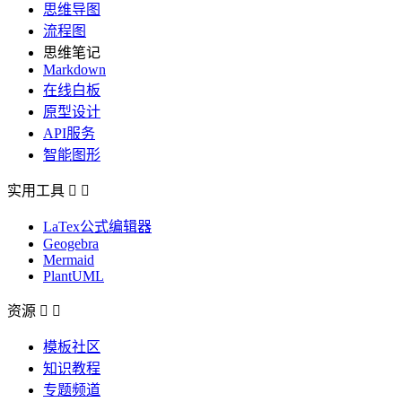
思维导图
流程图
思维笔记
Markdown
在线白板
原型设计
API服务
智能图形
实用工具


LaTex公式编辑器
Geogebra
Mermaid
PlantUML
资源


模板社区
知识教程
专题频道