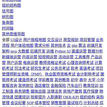
组织结构图
括号图
树形图
鱼骨图
时间轴
其他思维导图
全部
UI设计
用户旅程地图
交互设计
原型规划
项目管理
业务
流程
用户体验地图
需求分析
其他技术
云
php
算法
前端开发
架构
java
大数据
后端开发
运维
Python
AI
渠道运营
数据分析
新媒体运营
内容运营
短视频运营
活动运营
工具推荐
产品运
营
用户运营
电商运营
教师资格证考试
心理咨询师考试
计算
机考试
司法考试
研究生考试
公务员考试
软考
英语考试
项目
管理师职业资格（PMP）
执业医师资格考试
会计职称考试
建
筑师考试
建造师考试
学前教育
其他教育
初中
高中
大学
小学
客服咨询
其他岗位
酒店餐饮
金融保险
汽车出行
教育培训
加
工制造
商务销售
媒体出版
法律法务
房地产建筑
医疗保健
物
流快递
团建培训
技能提升
入职离职
OKR-KPI
组织结构
采购
管理
会议纪要
SOP
成本管控
销售管理
面试技巧
计划总结
综