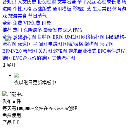
合知识
人文历史
投资理财
文学名著
亲子家庭
心理成长
职场
进阶
个性风格
基础版式
通用模板
影视综艺
生活常识
体育游
戏
旅游美食
节日节气
全部
免费
VIP免费
付费
推荐
热门
克隆最多
最新发布
达人作品
全部
基础流程图
甘特图
ER图
UML图
网络拓扑图
组织结构-
流程图
泳道图
平面图
电路图
图表/表格
架构图
原型图
BPMN2.0
韦恩图
关系图
逻辑图
魏朱商业模式
EPC事件过程
链图
EVC企业价值链图
其他流程图

展开
夜以继日更新模板中...
加载中...
发布文件
每天有
100,000+
文件在ProcessOn创建
免费使用
产品

