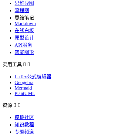
思维导图
流程图
思维笔记
Markdown
在线白板
原型设计
API服务
智能图形
实用工具


LaTex公式编辑器
Geogebra
Mermaid
PlantUML
资源


模板社区
知识教程
专题频道