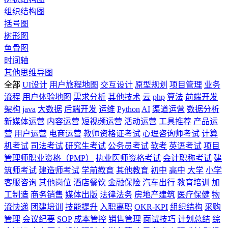
组织结构图
括号图
树形图
鱼骨图
时间轴
其他思维导图
全部
UI设计
用户旅程地图
交互设计
原型规划
项目管理
业务
流程
用户体验地图
需求分析
其他技术
云
php
算法
前端开发
架构
java
大数据
后端开发
运维
Python
AI
渠道运营
数据分析
新媒体运营
内容运营
短视频运营
活动运营
工具推荐
产品运
营
用户运营
电商运营
教师资格证考试
心理咨询师考试
计算
机考试
司法考试
研究生考试
公务员考试
软考
英语考试
项目
管理师职业资格（PMP）
执业医师资格考试
会计职称考试
建
筑师考试
建造师考试
学前教育
其他教育
初中
高中
大学
小学
客服咨询
其他岗位
酒店餐饮
金融保险
汽车出行
教育培训
加
工制造
商务销售
媒体出版
法律法务
房地产建筑
医疗保健
物
流快递
团建培训
技能提升
入职离职
OKR-KPI
组织结构
采购
管理
会议纪要
SOP
成本管控
销售管理
面试技巧
计划总结
综