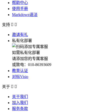
帮助中心
使用手册
Markdown语法
支持


邀请有礼
私有化部署
如需私有化部署
请添加您的专属客服
或致电：010-86393609
教育认证
对标Visio
关于


关于我们
加入我们
服务条款