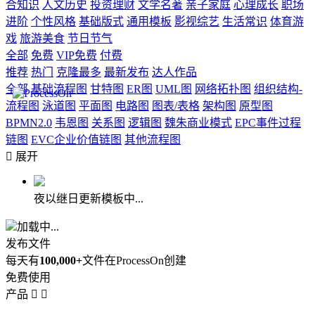
合知识
人文历史
投资理财
文学名著
亲子家庭
心理成长
职场
进阶
个性风格
基础版式
通用模板
影视综艺
生活常识
体育游
戏
旅游美食
节日节气
全部
免费
VIP免费
付费
推荐
热门
克隆最多
最新发布
达人作品
全部
基础流程图
甘特图
ER图
UML图
网络拓扑图
组织结构-
流程图
泳道图
平面图
电路图
图表/表格
架构图
原型图
BPMN2.0
韦恩图
关系图
逻辑图
魏朱商业模式
EPC事件过程
链图
EVC企业价值链图
其他流程图

展开
夜以继日更新模板中...
加载中...
发布文件
每天有
100,000+
文件在ProcessOn创建
免费使用
产品

