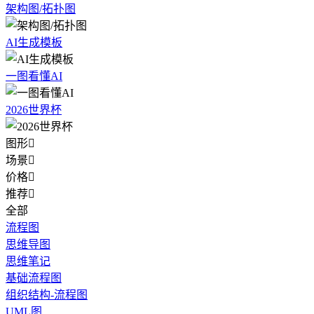
架构图/拓扑图
AI生成模板
一图看懂AI
2026世界杯
图形

场景

价格

推荐

全部
流程图
思维导图
思维笔记
基础流程图
组织结构-流程图
UML图