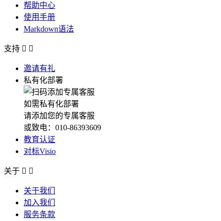
帮助中心
使用手册
Markdown语法
支持


邀请有礼
私有化部署
如需私有化部署
请添加您的专属客服
或致电：010-86393609
教育认证
对标Visio
关于


关于我们
加入我们
服务条款