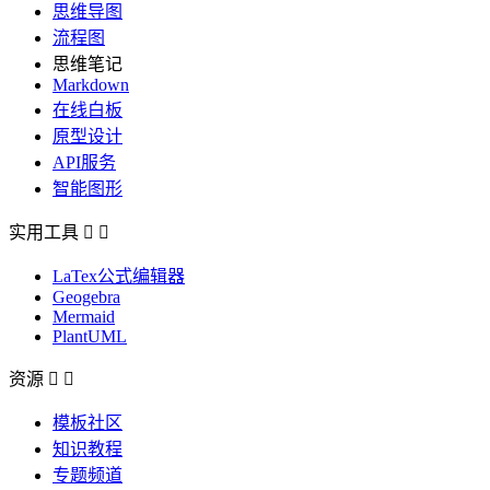
思维导图
流程图
思维笔记
Markdown
在线白板
原型设计
API服务
智能图形
实用工具


LaTex公式编辑器
Geogebra
Mermaid
PlantUML
资源


模板社区
知识教程
专题频道