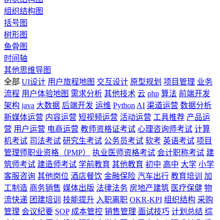
组织结构图
括号图
树形图
鱼骨图
时间轴
其他思维导图
全部
UI设计
用户旅程地图
交互设计
原型规划
项目管理
业务
流程
用户体验地图
需求分析
其他技术
云
php
算法
前端开发
架构
java
大数据
后端开发
运维
Python
AI
渠道运营
数据分析
新媒体运营
内容运营
短视频运营
活动运营
工具推荐
产品运
营
用户运营
电商运营
教师资格证考试
心理咨询师考试
计算
机考试
司法考试
研究生考试
公务员考试
软考
英语考试
项目
管理师职业资格（PMP）
执业医师资格考试
会计职称考试
建
筑师考试
建造师考试
学前教育
其他教育
初中
高中
大学
小学
客服咨询
其他岗位
酒店餐饮
金融保险
汽车出行
教育培训
加
工制造
商务销售
媒体出版
法律法务
房地产建筑
医疗保健
物
流快递
团建培训
技能提升
入职离职
OKR-KPI
组织结构
采购
管理
会议纪要
SOP
成本管控
销售管理
面试技巧
计划总结
综