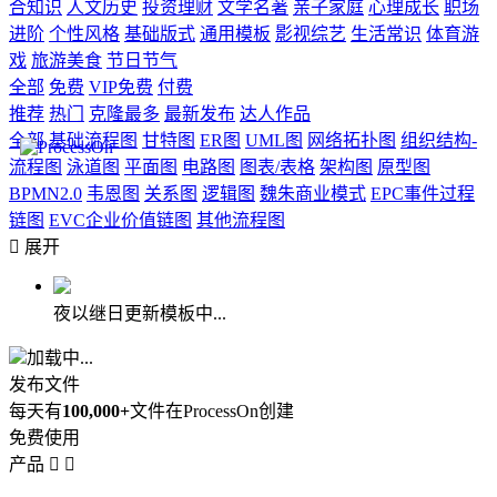
合知识
人文历史
投资理财
文学名著
亲子家庭
心理成长
职场
进阶
个性风格
基础版式
通用模板
影视综艺
生活常识
体育游
戏
旅游美食
节日节气
全部
免费
VIP免费
付费
推荐
热门
克隆最多
最新发布
达人作品
全部
基础流程图
甘特图
ER图
UML图
网络拓扑图
组织结构-
流程图
泳道图
平面图
电路图
图表/表格
架构图
原型图
BPMN2.0
韦恩图
关系图
逻辑图
魏朱商业模式
EPC事件过程
链图
EVC企业价值链图
其他流程图

展开
夜以继日更新模板中...
加载中...
发布文件
每天有
100,000+
文件在ProcessOn创建
免费使用
产品

