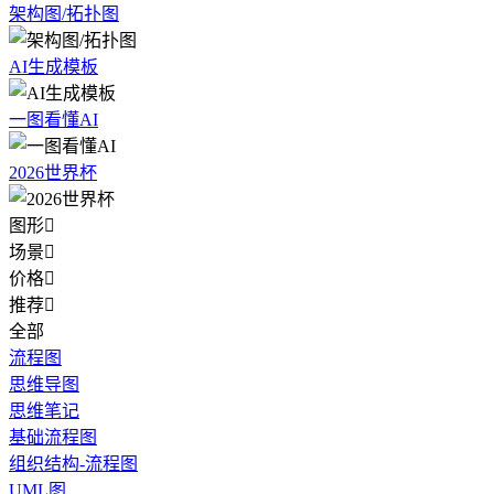
架构图/拓扑图
AI生成模板
一图看懂AI
2026世界杯
图形

场景

价格

推荐

全部
流程图
思维导图
思维笔记
基础流程图
组织结构-流程图
UML图