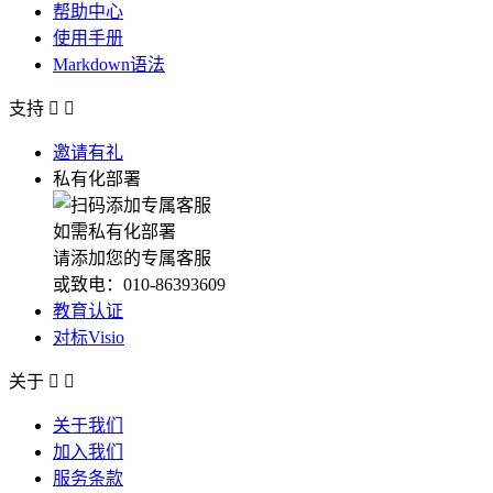
帮助中心
使用手册
Markdown语法
支持


邀请有礼
私有化部署
如需私有化部署
请添加您的专属客服
或致电：010-86393609
教育认证
对标Visio
关于


关于我们
加入我们
服务条款