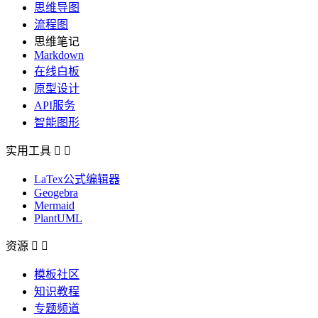
思维导图
流程图
思维笔记
Markdown
在线白板
原型设计
API服务
智能图形
实用工具


LaTex公式编辑器
Geogebra
Mermaid
PlantUML
资源


模板社区
知识教程
专题频道