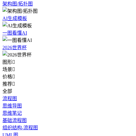
架构图/拓扑图
AI生成模板
一图看懂AI
2026世界杯
图形

场景

价格

推荐

全部
流程图
思维导图
思维笔记
基础流程图
组织结构-流程图
UML图