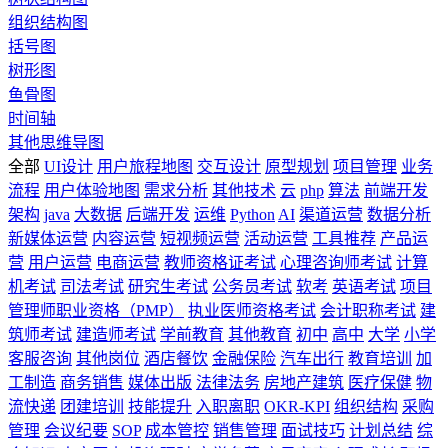
组织结构图
括号图
树形图
鱼骨图
时间轴
其他思维导图
全部
UI设计
用户旅程地图
交互设计
原型规划
项目管理
业务
流程
用户体验地图
需求分析
其他技术
云
php
算法
前端开发
架构
java
大数据
后端开发
运维
Python
AI
渠道运营
数据分析
新媒体运营
内容运营
短视频运营
活动运营
工具推荐
产品运
营
用户运营
电商运营
教师资格证考试
心理咨询师考试
计算
机考试
司法考试
研究生考试
公务员考试
软考
英语考试
项目
管理师职业资格（PMP）
执业医师资格考试
会计职称考试
建
筑师考试
建造师考试
学前教育
其他教育
初中
高中
大学
小学
客服咨询
其他岗位
酒店餐饮
金融保险
汽车出行
教育培训
加
工制造
商务销售
媒体出版
法律法务
房地产建筑
医疗保健
物
流快递
团建培训
技能提升
入职离职
OKR-KPI
组织结构
采购
管理
会议纪要
SOP
成本管控
销售管理
面试技巧
计划总结
综