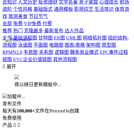
合知识
人文历史
投资理财
文学名著
亲子家庭
心理成长
职场
进阶
个性风格
基础版式
通用模板
影视综艺
生活常识
体育游
戏
旅游美食
节日节气
全部
免费
VIP免费
付费
推荐
热门
克隆最多
最新发布
达人作品
全部
基础流程图
甘特图
ER图
UML图
网络拓扑图
组织结构-
流程图
泳道图
平面图
电路图
图表/表格
架构图
原型图
BPMN2.0
韦恩图
关系图
逻辑图
魏朱商业模式
EPC事件过程
链图
EVC企业价值链图
其他流程图

展开
夜以继日更新模板中...
加载中...
发布文件
每天有
100,000+
文件在ProcessOn创建
免费使用
产品

