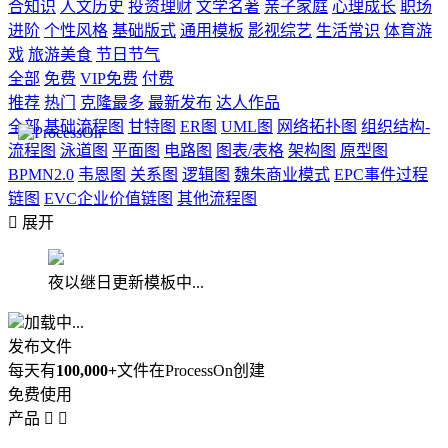
合知识
人文历史
投资理财
文学名著
亲子家庭
心理成长
职场
进阶
个性风格
基础版式
通用模板
影视综艺
生活常识
体育游
戏
旅游美食
节日节气
全部
免费
VIP免费
付费
推荐
热门
克隆最多
最新发布
达人作品
全部
基础流程图
甘特图
ER图
UML图
网络拓扑图
组织结构-
流程图
泳道图
平面图
电路图
图表/表格
架构图
原型图
BPMN2.0
韦恩图
关系图
逻辑图
魏朱商业模式
EPC事件过程
链图
EVC企业价值链图
其他流程图

展开
夜以继日更新模板中...
加载中...
发布文件
每天有
100,000+
文件在ProcessOn创建
免费使用
产品

