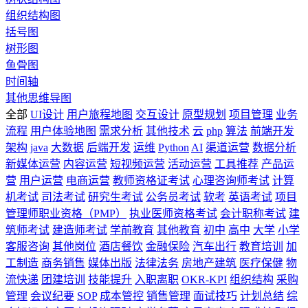
组织结构图
括号图
树形图
鱼骨图
时间轴
其他思维导图
全部
UI设计
用户旅程地图
交互设计
原型规划
项目管理
业务
流程
用户体验地图
需求分析
其他技术
云
php
算法
前端开发
架构
java
大数据
后端开发
运维
Python
AI
渠道运营
数据分析
新媒体运营
内容运营
短视频运营
活动运营
工具推荐
产品运
营
用户运营
电商运营
教师资格证考试
心理咨询师考试
计算
机考试
司法考试
研究生考试
公务员考试
软考
英语考试
项目
管理师职业资格（PMP）
执业医师资格考试
会计职称考试
建
筑师考试
建造师考试
学前教育
其他教育
初中
高中
大学
小学
客服咨询
其他岗位
酒店餐饮
金融保险
汽车出行
教育培训
加
工制造
商务销售
媒体出版
法律法务
房地产建筑
医疗保健
物
流快递
团建培训
技能提升
入职离职
OKR-KPI
组织结构
采购
管理
会议纪要
SOP
成本管控
销售管理
面试技巧
计划总结
综