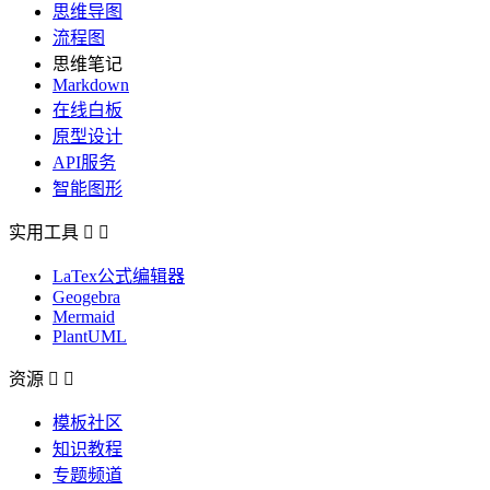
思维导图
流程图
思维笔记
Markdown
在线白板
原型设计
API服务
智能图形
实用工具


LaTex公式编辑器
Geogebra
Mermaid
PlantUML
资源


模板社区
知识教程
专题频道