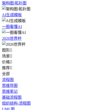
架构图/拓扑图
AI生成模板
一图看懂AI
2026世界杯
图形

场景

价格

推荐

全部
流程图
思维导图
思维笔记
基础流程图
组织结构-流程图
UML图