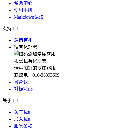
帮助中心
使用手册
Markdown语法
支持


邀请有礼
私有化部署
如需私有化部署
请添加您的专属客服
或致电：010-86393609
教育认证
对标Visio
关于


关于我们
加入我们
服务条款