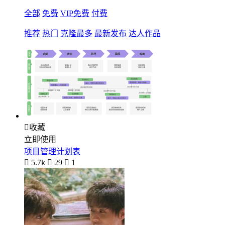
全部
免费
VIP免费
付费
推荐
热门
克隆最多
最新发布
达人作品

收藏
立即使用
项目管理计划表

5.7k

29

1