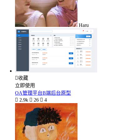
Haru

收藏
立即使用
OA管理平台B端后台原型

2.9k

26

4