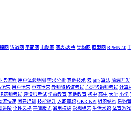
流程图
泳道图
平面图
电路图
图表/表格
架构图
原型图
BPMN2.0
业务流程
用户体验地图
需求分析
其他技术
云
php
算法
前端开发
品运营
用户运营
电商运营
教师资格证考试
心理咨询师考试
计算
建筑师考试
建造师考试
学前教育
其他教育
初中
高中
大学
小学
物流快递
团建培训
技能提升
入职离职
OKR-KPI
组织结构
采购
场进阶
个性风格
基础版式
通用模板
影视综艺
生活常识
体育游戏