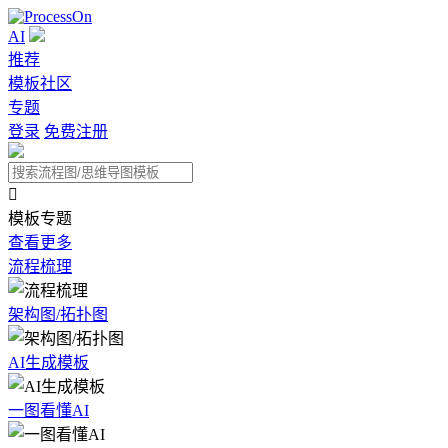
AI
推荐
模板社区
专题
登录
免费注册

模板专题
查看更多
流程梳理
架构图/拓扑图
AI生成模板
一图看懂AI