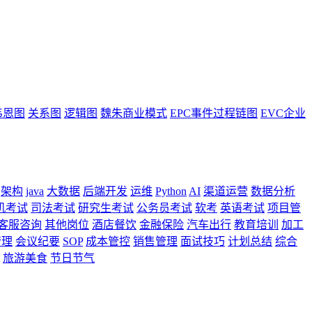
韦恩图
关系图
逻辑图
魏朱商业模式
EPC事件过程链图
EVC企业
架构
java
大数据
后端开发
运维
Python
AI
渠道运营
数据分析
机考试
司法考试
研究生考试
公务员考试
软考
英语考试
项目管
客服咨询
其他岗位
酒店餐饮
金融保险
汽车出行
教育培训
加工
管理
会议纪要
SOP
成本管控
销售管理
面试技巧
计划总结
综合
旅游美食
节日节气