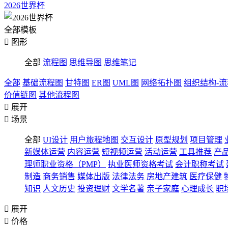
2026世界杯
全部模板

图形
全部
流程图
思维导图
思维笔记
全部
基础流程图
甘特图
ER图
UML图
网络拓扑图
组织结构-
价值链图
其他流程图

展开

场景
全部
UI设计
用户旅程地图
交互设计
原型规划
项目管理
新媒体运营
内容运营
短视频运营
活动运营
工具推荐
产
理师职业资格（PMP）
执业医师资格考试
会计职称考试
制造
商务销售
媒体出版
法律法务
房地产建筑
医疗保健
知识
人文历史
投资理财
文学名著
亲子家庭
心理成长
职

展开

价格