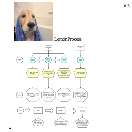
￥5
LemonProcess