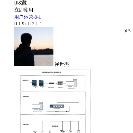

收藏
立即使用
用户运营-0-1

1.9k

2

1
￥5
崔世杰