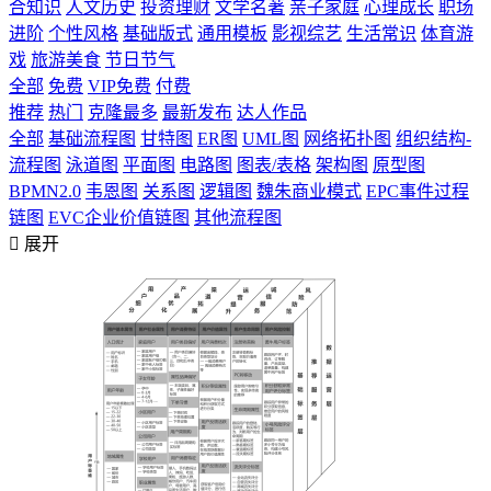
合知识
人文历史
投资理财
文学名著
亲子家庭
心理成长
职场
进阶
个性风格
基础版式
通用模板
影视综艺
生活常识
体育游
戏
旅游美食
节日节气
全部
免费
VIP免费
付费
推荐
热门
克隆最多
最新发布
达人作品
全部
基础流程图
甘特图
ER图
UML图
网络拓扑图
组织结构-
流程图
泳道图
平面图
电路图
图表/表格
架构图
原型图
BPMN2.0
韦恩图
关系图
逻辑图
魏朱商业模式
EPC事件过程
链图
EVC企业价值链图
其他流程图

展开