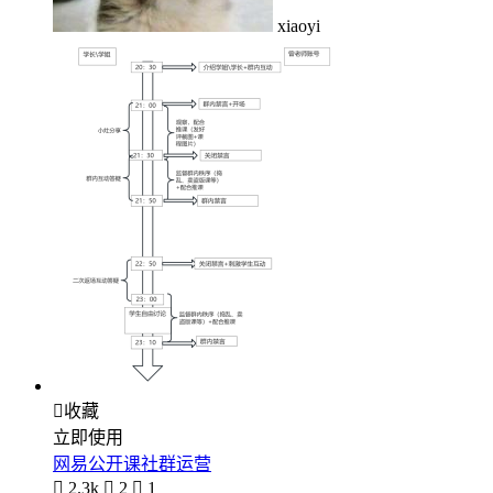
xiaoyi

收藏
立即使用
网易公开课社群运营

2.3k

2

1