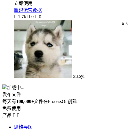
立即使用
鹰眼运营数据

1.7k

0

0
￥5
xiaoyi
加载中...
发布文件
每天有
100,000+
文件在ProcessOn创建
免费使用
产品


思维导图