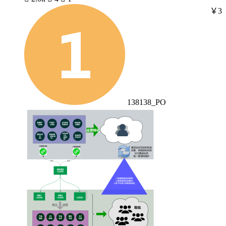
￥3
138138_PO