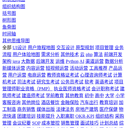
组织结构图
括号图
树形图
鱼骨图
时间轴
其他思维导图
全部
UI设计
用户旅程地图
交互设计
原型规划
项目管理
业务
流程
用户体验地图
需求分析
其他技术
云
php
算法
前端开发
架构
java
大数据
后端开发
运维
Python
AI
渠道运营
数据分析
新媒体运营
内容运营
短视频运营
活动运营
工具推荐
产品运
营
用户运营
电商运营
教师资格证考试
心理咨询师考试
计算
机考试
司法考试
研究生考试
公务员考试
软考
英语考试
项目
管理师职业资格（PMP）
执业医师资格考试
会计职称考试
建
筑师考试
建造师考试
学前教育
其他教育
初中
高中
大学
小学
客服咨询
其他岗位
酒店餐饮
金融保险
汽车出行
教育培训
加
工制造
商务销售
媒体出版
法律法务
房地产建筑
医疗保健
物
流快递
团建培训
技能提升
入职离职
OKR-KPI
组织结构
采购
管理
会议纪要
SOP
成本管控
销售管理
面试技巧
计划总结
综