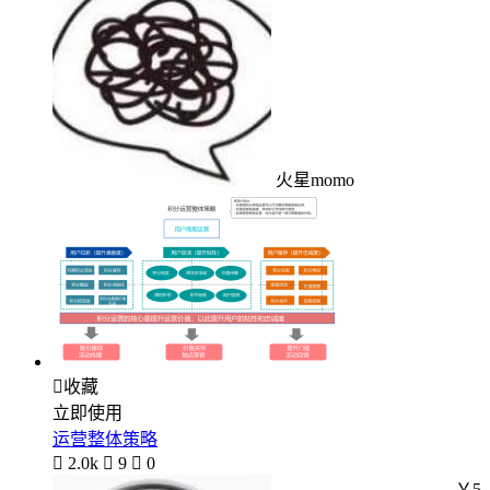
火星momo

收藏
立即使用
运营整体策略

2.0k

9

0
￥5