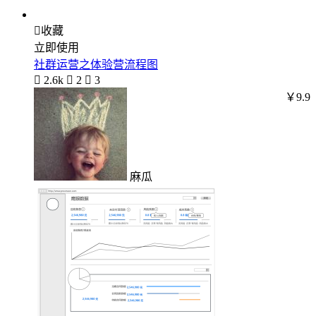

收藏
立即使用
社群运营之体验营流程图

2.6k

2

3
￥9.9
麻瓜