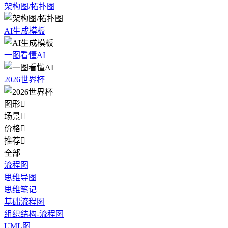
架构图/拓扑图
AI生成模板
一图看懂AI
2026世界杯
图形

场景

价格

推荐

全部
流程图
思维导图
思维笔记
基础流程图
组织结构-流程图
UML图