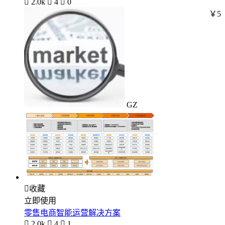

2.0k

4

0
￥5
GZ

收藏
立即使用
零售电商智能运营解决方案

2.0k

4

1