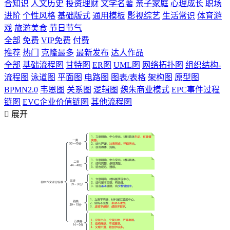
合知识
人文历史
投资理财
文学名著
亲子家庭
心理成长
职场
进阶
个性风格
基础版式
通用模板
影视综艺
生活常识
体育游
戏
旅游美食
节日节气
全部
免费
VIP免费
付费
推荐
热门
克隆最多
最新发布
达人作品
全部
基础流程图
甘特图
ER图
UML图
网络拓扑图
组织结构-
流程图
泳道图
平面图
电路图
图表/表格
架构图
原型图
BPMN2.0
韦恩图
关系图
逻辑图
魏朱商业模式
EPC事件过程
链图
EVC企业价值链图
其他流程图

展开