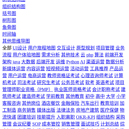
组织结构图
括号图
树形图
鱼骨图
时间轴
其他思维导图
全部
UI设计
用户旅程地图
交互设计
原型规划
项目管理
业务
流程
用户体验地图
需求分析
其他技术
云
php
算法
前端开发
架构
java
大数据
后端开发
运维
Python
AI
渠道运营
数据分析
新媒体运营
内容运营
短视频运营
活动运营
工具推荐
产品运
营
用户运营
电商运营
教师资格证考试
心理咨询师考试
计算
机考试
司法考试
研究生考试
公务员考试
软考
英语考试
项目
管理师职业资格（PMP）
执业医师资格考试
会计职称考试
建
筑师考试
建造师考试
学前教育
其他教育
初中
高中
大学
小学
客服咨询
其他岗位
酒店餐饮
金融保险
汽车出行
教育培训
加
工制造
商务销售
媒体出版
法律法务
房地产建筑
医疗保健
物
流快递
团建培训
技能提升
入职离职
OKR-KPI
组织结构
采购
管理
会议纪要
SOP
成本管控
销售管理
面试技巧
计划总结
综