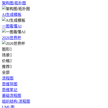
架构图/拓扑图
AI生成模板
一图看懂AI
2026世界杯
图形

场景

价格

推荐

全部
流程图
思维导图
思维笔记
基础流程图
组织结构-流程图
UML图