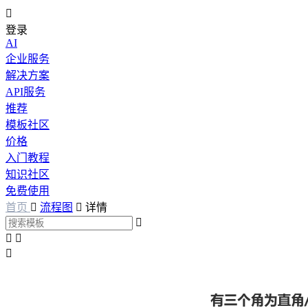

登录
AI
企业服务
解决方案
API服务
推荐
模板社区
价格
入门教程
知识社区
免费使用
首页

流程图

详情



