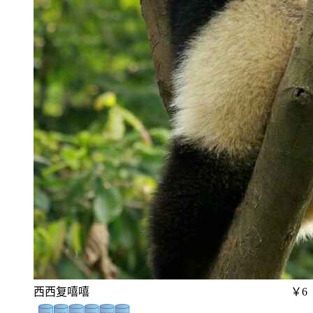
西西复嘻嘻
￥6