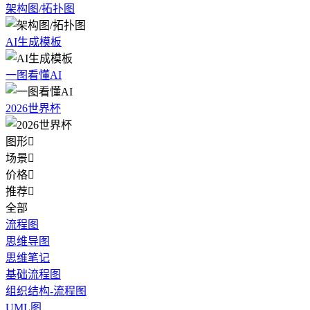
架构图/拓扑图
AI生成模板
一图看懂AI
2026世界杯
图形

场景

价格

推荐

全部
流程图
思维导图
思维笔记
基础流程图
组织结构-流程图
UML图