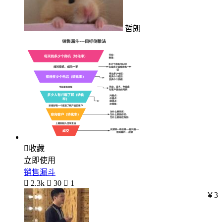
哲朗

收藏
立即使用
销售漏斗

2.3k

30

1
￥3