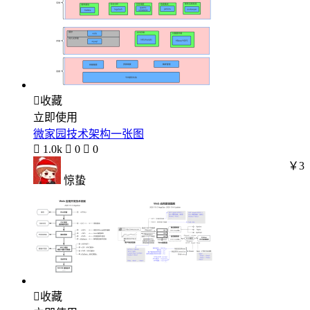

收藏
立即使用
微家园技术架构一张图

1.0k

0

0
￥3
惊蛰

收藏