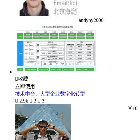
andyny2006

收藏
立即使用
技术中台、大型企业数字化转型

2.9k

3

3
￥10