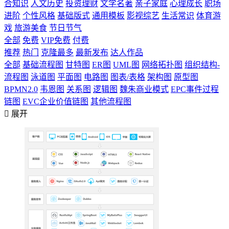
合知识
人文历史
投资理财
文学名著
亲子家庭
心理成长
职场
进阶
个性风格
基础版式
通用模板
影视综艺
生活常识
体育游
戏
旅游美食
节日节气
全部
免费
VIP免费
付费
推荐
热门
克隆最多
最新发布
达人作品
全部
基础流程图
甘特图
ER图
UML图
网络拓扑图
组织结构-
流程图
泳道图
平面图
电路图
图表/表格
架构图
原型图
BPMN2.0
韦恩图
关系图
逻辑图
魏朱商业模式
EPC事件过程
链图
EVC企业价值链图
其他流程图

展开