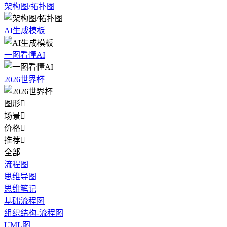
架构图/拓扑图
AI生成模板
一图看懂AI
2026世界杯
图形

场景

价格

推荐

全部
流程图
思维导图
思维笔记
基础流程图
组织结构-流程图
UML图