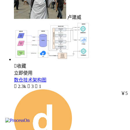
卢建威

收藏
立即使用
数仓技术架构图

2.3k

3

1
￥5