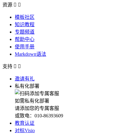
资源


模板社区
知识教程
专题频道
帮助中心
使用手册
Markdown语法
支持


邀请有礼
私有化部署
如需私有化部署
请添加您的专属客服
或致电：010-86393609
教育认证
对标Visio