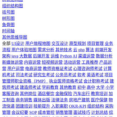
组织结构图
括号图
树形图
鱼骨图
时间轴
其他思维导图
全部
UI设计
用户旅程地图
交互设计
原型规划
项目管理
业务
流程
用户体验地图
需求分析
其他技术
云
php
算法
前端开发
架构
java
大数据
后端开发
运维
Python
AI
渠道运营
数据分析
新媒体运营
内容运营
短视频运营
活动运营
工具推荐
产品运
营
用户运营
电商运营
教师资格证考试
心理咨询师考试
计算
机考试
司法考试
研究生考试
公务员考试
软考
英语考试
项目
管理师职业资格（PMP）
执业医师资格考试
会计职称考试
建
筑师考试
建造师考试
学前教育
其他教育
初中
高中
大学
小学
客服咨询
其他岗位
酒店餐饮
金融保险
汽车出行
教育培训
加
工制造
商务销售
媒体出版
法律法务
房地产建筑
医疗保健
物
流快递
团建培训
技能提升
入职离职
OKR-KPI
组织结构
采购
管理
会议纪要
SOP
成本管控
销售管理
面试技巧
计划总结
综