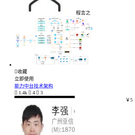
程言之

收藏
立即使用
能力中台技术架构

1.4k

4

3
￥5