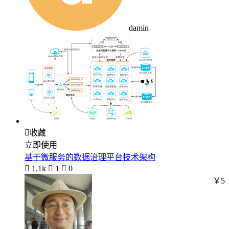
damin

收藏
立即使用
基于微服务的数据治理平台技术架构

1.1k

1

0
￥5