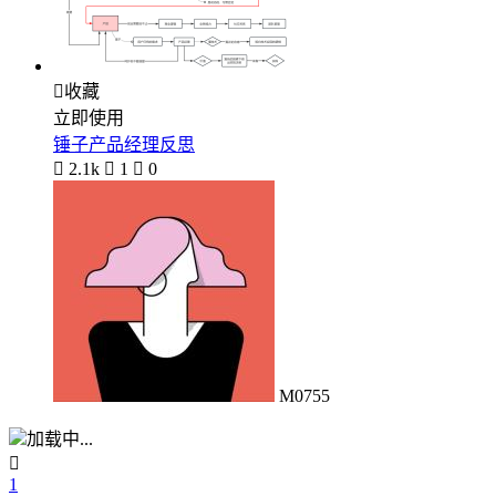

收藏
立即使用
锤子产品经理反思

2.1k

1

0
M0755
加载中...

1