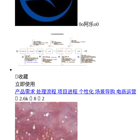
0o阿乐o0

收藏
立即使用
产品需求 处理流程 项目进程 个性化 场景导购 电商运营

2.6k

8

2