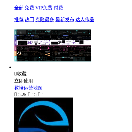
全部
免费
VIP免费
付费
推荐
热门
克隆最多
最新发布
达人作品

收藏
立即使用
教培运营地图

5.2k

15

1