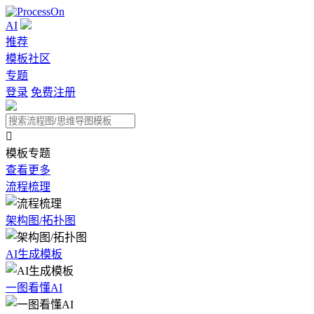
AI
推荐
模板社区
专题
登录
免费注册

模板专题
查看更多
流程梳理
架构图/拓扑图
AI生成模板
一图看懂AI