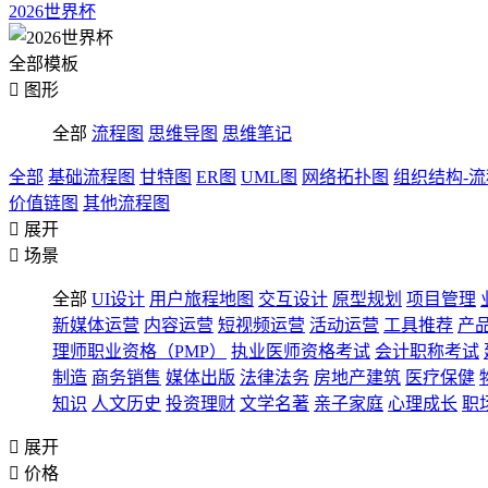
2026世界杯
全部模板

图形
全部
流程图
思维导图
思维笔记
全部
基础流程图
甘特图
ER图
UML图
网络拓扑图
组织结构-
价值链图
其他流程图

展开

场景
全部
UI设计
用户旅程地图
交互设计
原型规划
项目管理
新媒体运营
内容运营
短视频运营
活动运营
工具推荐
产
理师职业资格（PMP）
执业医师资格考试
会计职称考试
制造
商务销售
媒体出版
法律法务
房地产建筑
医疗保健
知识
人文历史
投资理财
文学名著
亲子家庭
心理成长
职

展开

价格