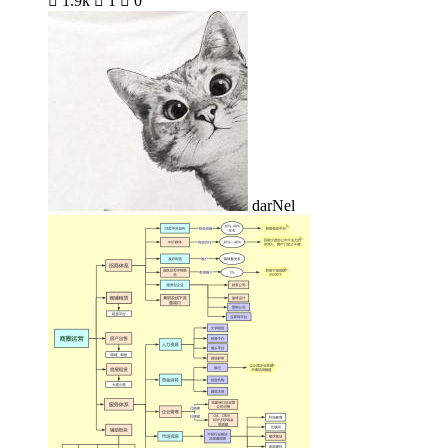

1.9k

1

0
darNel