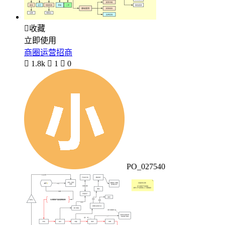

收藏
立即使用
商圈运营招商

1.8k

1

0
PO_027540