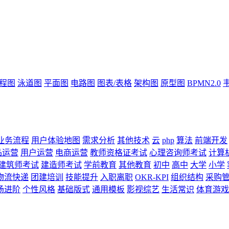
流程图
泳道图
平面图
电路图
图表/表格
架构图
原型图
BPMN2.0
业务流程
用户体验地图
需求分析
其他技术
云
php
算法
前端开发
品运营
用户运营
电商运营
教师资格证考试
心理咨询师考试
计算
建筑师考试
建造师考试
学前教育
其他教育
初中
高中
大学
小学
物流快递
团建培训
技能提升
入职离职
OKR-KPI
组织结构
采购
场进阶
个性风格
基础版式
通用模板
影视综艺
生活常识
体育游戏