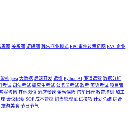
韦恩图
关系图
逻辑图
魏朱商业模式
EPC事件过程链图
EVC企业
架构
java
大数据
后端开发
运维
Python
AI
渠道运营
数据分析
机考试
司法考试
研究生考试
公务员考试
软考
英语考试
项目管
客服咨询
其他岗位
酒店餐饮
金融保险
汽车出行
教育培训
加工
管理
会议纪要
SOP
成本管控
销售管理
面试技巧
计划总结
综合
旅游美食
节日节气