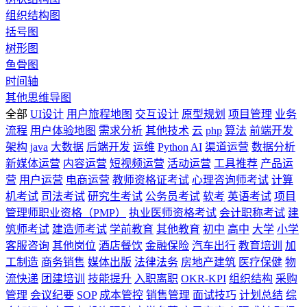
组织结构图
括号图
树形图
鱼骨图
时间轴
其他思维导图
全部
UI设计
用户旅程地图
交互设计
原型规划
项目管理
业务
流程
用户体验地图
需求分析
其他技术
云
php
算法
前端开发
架构
java
大数据
后端开发
运维
Python
AI
渠道运营
数据分析
新媒体运营
内容运营
短视频运营
活动运营
工具推荐
产品运
营
用户运营
电商运营
教师资格证考试
心理咨询师考试
计算
机考试
司法考试
研究生考试
公务员考试
软考
英语考试
项目
管理师职业资格（PMP）
执业医师资格考试
会计职称考试
建
筑师考试
建造师考试
学前教育
其他教育
初中
高中
大学
小学
客服咨询
其他岗位
酒店餐饮
金融保险
汽车出行
教育培训
加
工制造
商务销售
媒体出版
法律法务
房地产建筑
医疗保健
物
流快递
团建培训
技能提升
入职离职
OKR-KPI
组织结构
采购
管理
会议纪要
SOP
成本管控
销售管理
面试技巧
计划总结
综