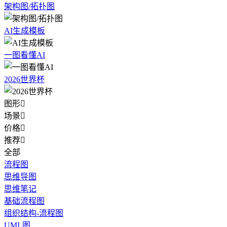
架构图/拓扑图
AI生成模板
一图看懂AI
2026世界杯
图形

场景

价格

推荐

全部
流程图
思维导图
思维笔记
基础流程图
组织结构-流程图
UML图