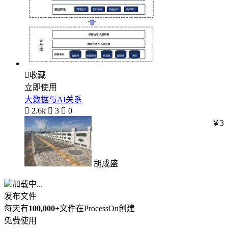

收藏
立即使用
大数据与AI关系

2.6k

3

0
￥3
胡成盛
加载中...
发布文件
每天有
100,000+
文件在ProcessOn创建
免费使用