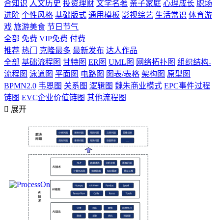
合知识
人文历史
投资理财
文学名著
亲子家庭
心理成长
职场
进阶
个性风格
基础版式
通用模板
影视综艺
生活常识
体育游
戏
旅游美食
节日节气
全部
免费
VIP免费
付费
推荐
热门
克隆最多
最新发布
达人作品
全部
基础流程图
甘特图
ER图
UML图
网络拓扑图
组织结构-
流程图
泳道图
平面图
电路图
图表/表格
架构图
原型图
BPMN2.0
韦恩图
关系图
逻辑图
魏朱商业模式
EPC事件过程
链图
EVC企业价值链图
其他流程图

展开