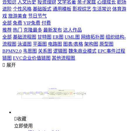
合知识
人文历史
投资理财
文学名著
亲子家庭
心理成长
职场
进阶
个性风格
基础版式
通用模板
影视综艺
生活常识
体育游
戏
旅游美食
节日节气
全部
免费
VIP免费
付费
推荐
热门
克隆最多
最新发布
达人作品
全部
基础流程图
甘特图
ER图
UML图
网络拓扑图
组织结构-
流程图
泳道图
平面图
电路图
图表/表格
架构图
原型图
BPMN2.0
韦恩图
关系图
逻辑图
魏朱商业模式
EPC事件过程
链图
EVC企业价值链图
其他流程图

展开

收藏
立即使用