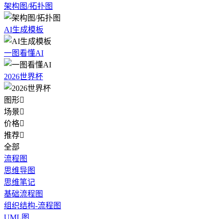
架构图/拓扑图
AI生成模板
一图看懂AI
2026世界杯
图形

场景

价格

推荐

全部
流程图
思维导图
思维笔记
基础流程图
组织结构-流程图
UML图