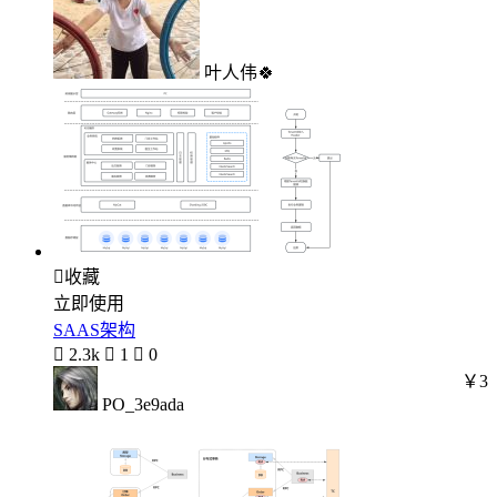
叶人伟🍀

收藏
立即使用
SAAS架构

2.3k

1

0
￥3
PO_3e9ada