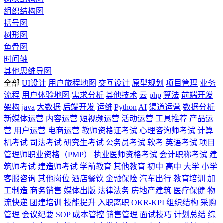
组织结构图
括号图
树形图
鱼骨图
时间轴
其他思维导图
全部
UI设计
用户旅程地图
交互设计
原型规划
项目管理
业务
流程
用户体验地图
需求分析
其他技术
云
php
算法
前端开发
架构
java
大数据
后端开发
运维
Python
AI
渠道运营
数据分析
新媒体运营
内容运营
短视频运营
活动运营
工具推荐
产品运
营
用户运营
电商运营
教师资格证考试
心理咨询师考试
计算
机考试
司法考试
研究生考试
公务员考试
软考
英语考试
项目
管理师职业资格（PMP）
执业医师资格考试
会计职称考试
建
筑师考试
建造师考试
学前教育
其他教育
初中
高中
大学
小学
客服咨询
其他岗位
酒店餐饮
金融保险
汽车出行
教育培训
加
工制造
商务销售
媒体出版
法律法务
房地产建筑
医疗保健
物
流快递
团建培训
技能提升
入职离职
OKR-KPI
组织结构
采购
管理
会议纪要
SOP
成本管控
销售管理
面试技巧
计划总结
综