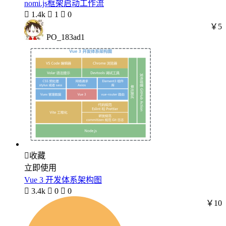
nomi.js框架启动工作流

1.4k

1

0
￥5
PO_183ad1

收藏
立即使用
Vue 3 开发体系架构图

3.4k

0

0
￥10