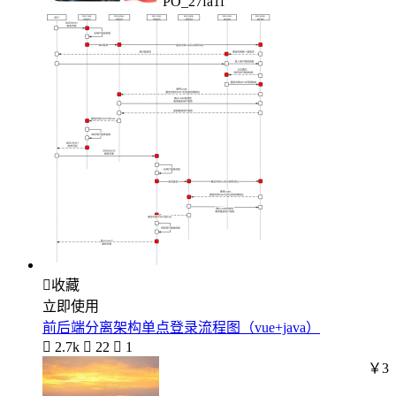
PO_27fa1f

收藏
立即使用
前后端分离架构单点登录流程图（vue+java）

2.7k

22

1
￥3