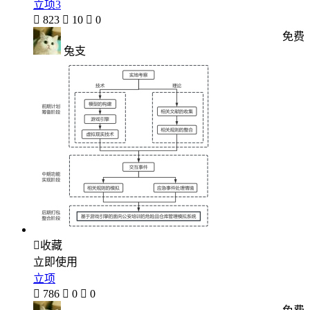
立项3

823

10

0
免费
兔支

收藏
立即使用
立项

786

0

0