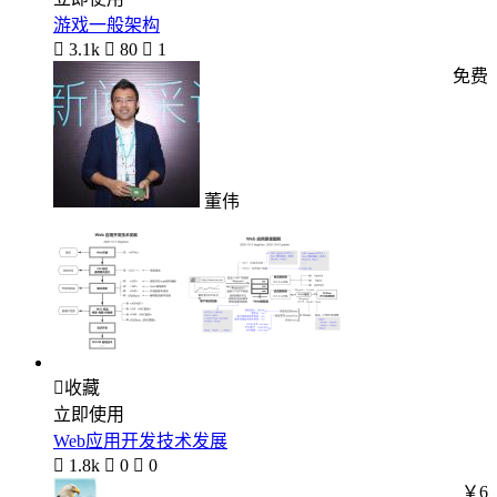
游戏一般架构

3.1k

80

1
免费
董伟

收藏
立即使用
Web应用开发技术发展

1.8k

0

0
￥6