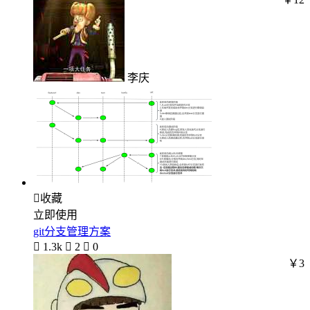
李庆

收藏
立即使用
git分支管理方案

1.3k

2

0
￥3