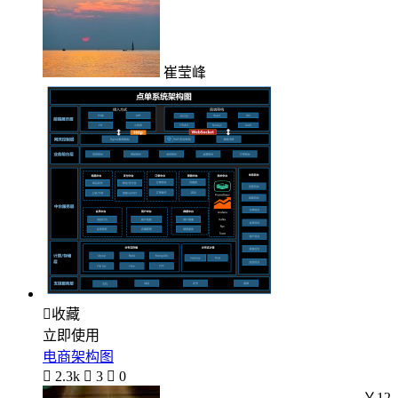
崔莹峰

收藏
立即使用
电商架构图

2.3k

3

0
￥12