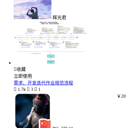
辉光君

收藏
立即使用
需求、开发迭代作业规范流程

1.7k

3

1
￥20