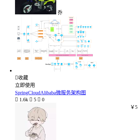
乔

收藏
立即使用
SpringCloudAlibaba微服务架构图

1.6k

5

0
￥5