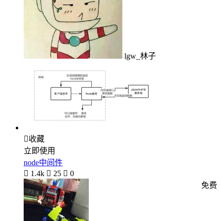
lgw_林子

收藏
立即使用
node中间件

1.4k

25

0
免费