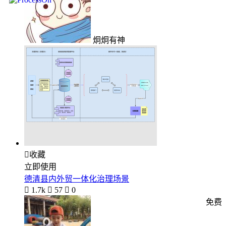
炯炯有神

收藏
立即使用
德清县内外贸一体化治理场景

1.7k

57

0
免费