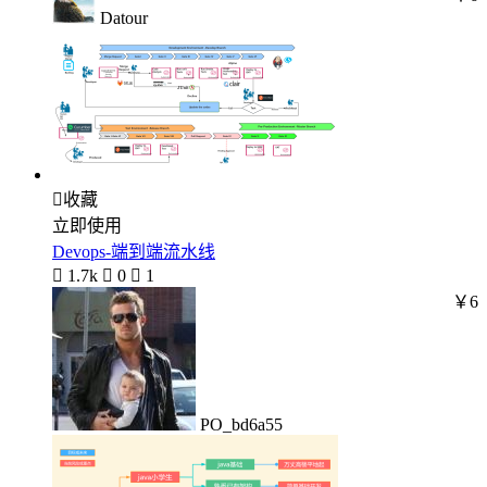
Datour

收藏
立即使用
Devops-端到端流水线

1.7k

0

1
￥6
PO_bd6a55