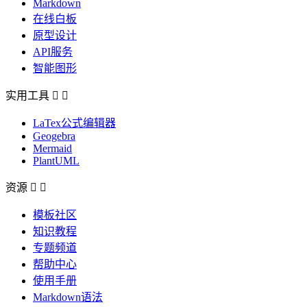
Markdown
在线白板
原型设计
API服务
智能图形
实用工具


LaTex公式编辑器
Geogebra
Mermaid
PlantUML
资源


模板社区
知识教程
专题频道
帮助中心
使用手册
Markdown语法