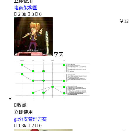
立即使用
电商架构图

2.3k

3

0
￥12
李庆

收藏
立即使用
git分支管理方案

1.3k

2

0