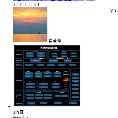

2.7k

22

1
￥3
崔莹峰

收藏