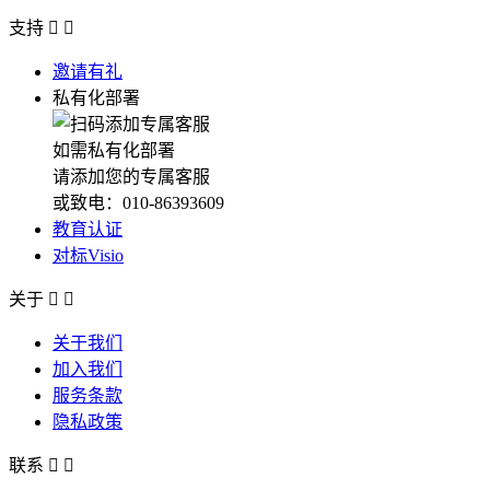
支持


邀请有礼
私有化部署
如需私有化部署
请添加您的专属客服
或致电：010-86393609
教育认证
对标Visio
关于


关于我们
加入我们
服务条款
隐私政策
联系

