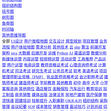
组织结构图
括号图
树形图
鱼骨图
时间轴
其他思维导图
全部
UI设计
用户旅程地图
交互设计
原型规划
项目管理
业务
流程
用户体验地图
需求分析
其他技术
云
php
算法
前端开发
架构
java
大数据
后端开发
运维
Python
AI
渠道运营
数据分析
新媒体运营
内容运营
短视频运营
活动运营
工具推荐
产品运
营
用户运营
电商运营
教师资格证考试
心理咨询师考试
计算
机考试
司法考试
研究生考试
公务员考试
软考
英语考试
项目
管理师职业资格（PMP）
执业医师资格考试
会计职称考试
建
筑师考试
建造师考试
学前教育
其他教育
初中
高中
大学
小学
客服咨询
其他岗位
酒店餐饮
金融保险
汽车出行
教育培训
加
工制造
商务销售
媒体出版
法律法务
房地产建筑
医疗保健
物
流快递
团建培训
技能提升
入职离职
OKR-KPI
组织结构
采购
管理
会议纪要
SOP
成本管控
销售管理
面试技巧
计划总结
综