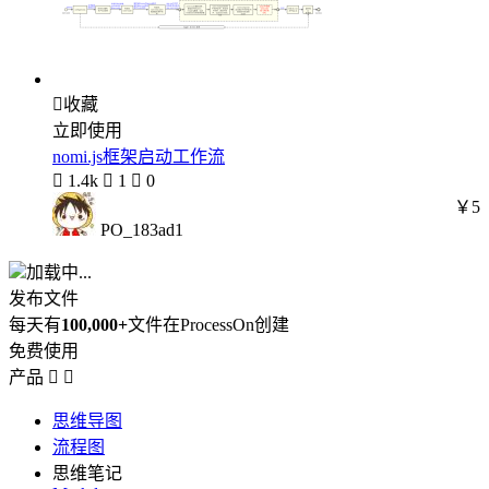

收藏
立即使用
nomi.js框架启动工作流

1.4k

1

0
￥5
PO_183ad1
加载中...
发布文件
每天有
100,000+
文件在ProcessOn创建
免费使用
产品


思维导图
流程图
思维笔记