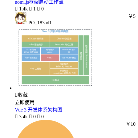
nomi.js框架启动工作流

1.4k

1

0
￥5
PO_183ad1

收藏
立即使用
Vue 3 开发体系架构图

3.4k

0

0
￥10