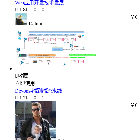
Web应用开发技术发展

1.8k

0

0
￥6
Datour

收藏
立即使用
Devops-端到端流水线

1.7k

0

1
￥6