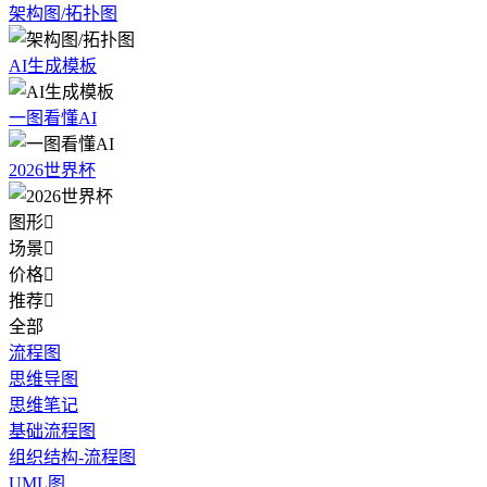
架构图/拓扑图
AI生成模板
一图看懂AI
2026世界杯
图形

场景

价格

推荐

全部
流程图
思维导图
思维笔记
基础流程图
组织结构-流程图
UML图