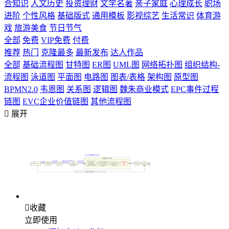
合知识
人文历史
投资理财
文学名著
亲子家庭
心理成长
职场
进阶
个性风格
基础版式
通用模板
影视综艺
生活常识
体育游
戏
旅游美食
节日节气
全部
免费
VIP免费
付费
推荐
热门
克隆最多
最新发布
达人作品
全部
基础流程图
甘特图
ER图
UML图
网络拓扑图
组织结构-
流程图
泳道图
平面图
电路图
图表/表格
架构图
原型图
BPMN2.0
韦恩图
关系图
逻辑图
魏朱商业模式
EPC事件过程
链图
EVC企业价值链图
其他流程图

展开

收藏
立即使用