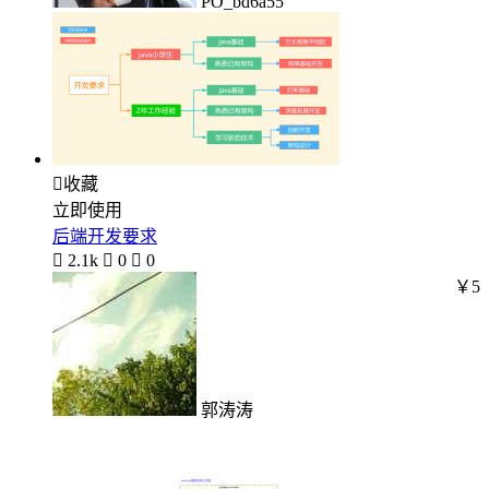
PO_bd6a55

收藏
立即使用
后端开发要求

2.1k

0

0
￥5
郭涛涛