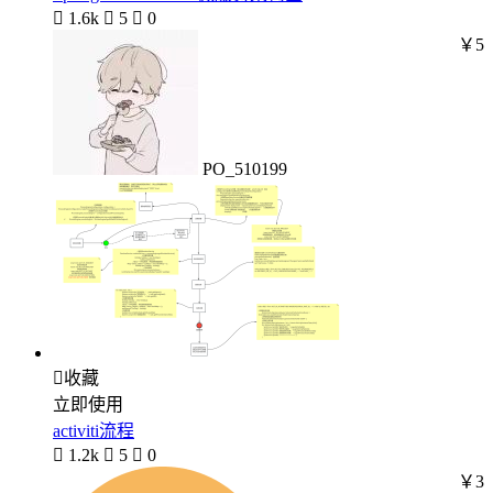

1.6k

5

0
￥5
PO_510199

收藏
立即使用
activiti流程

1.2k

5

0
￥3