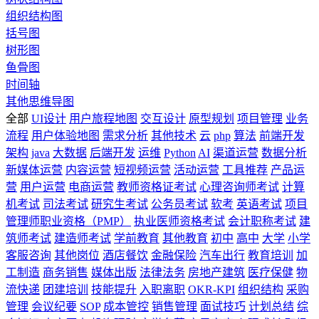
组织结构图
括号图
树形图
鱼骨图
时间轴
其他思维导图
全部
UI设计
用户旅程地图
交互设计
原型规划
项目管理
业务
流程
用户体验地图
需求分析
其他技术
云
php
算法
前端开发
架构
java
大数据
后端开发
运维
Python
AI
渠道运营
数据分析
新媒体运营
内容运营
短视频运营
活动运营
工具推荐
产品运
营
用户运营
电商运营
教师资格证考试
心理咨询师考试
计算
机考试
司法考试
研究生考试
公务员考试
软考
英语考试
项目
管理师职业资格（PMP）
执业医师资格考试
会计职称考试
建
筑师考试
建造师考试
学前教育
其他教育
初中
高中
大学
小学
客服咨询
其他岗位
酒店餐饮
金融保险
汽车出行
教育培训
加
工制造
商务销售
媒体出版
法律法务
房地产建筑
医疗保健
物
流快递
团建培训
技能提升
入职离职
OKR-KPI
组织结构
采购
管理
会议纪要
SOP
成本管控
销售管理
面试技巧
计划总结
综