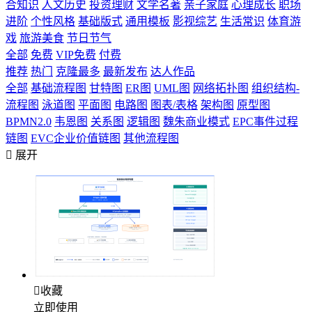
合知识
人文历史
投资理财
文学名著
亲子家庭
心理成长
职场
进阶
个性风格
基础版式
通用模板
影视综艺
生活常识
体育游
戏
旅游美食
节日节气
全部
免费
VIP免费
付费
推荐
热门
克隆最多
最新发布
达人作品
全部
基础流程图
甘特图
ER图
UML图
网络拓扑图
组织结构-
流程图
泳道图
平面图
电路图
图表/表格
架构图
原型图
BPMN2.0
韦恩图
关系图
逻辑图
魏朱商业模式
EPC事件过程
链图
EVC企业价值链图
其他流程图

展开

收藏
立即使用