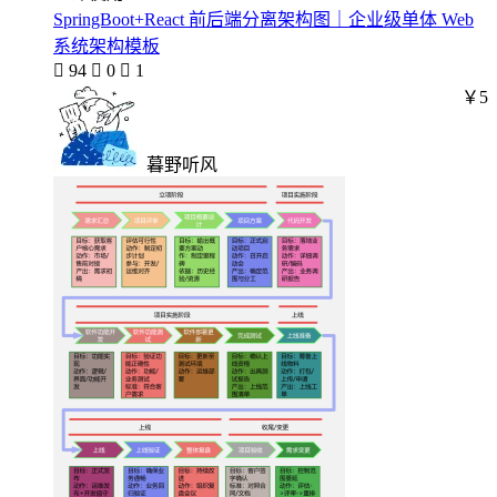
SpringBoot+React 前后端分离架构图｜企业级单体 Web
系统架构模板

94

0

1
￥5
暮野听风