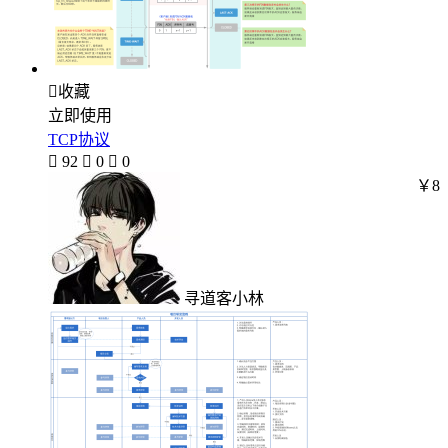

收藏
立即使用
TCP协议

92

0

0
￥8
寻道客小林