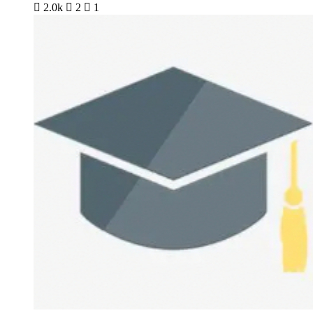

2.0k

2

1