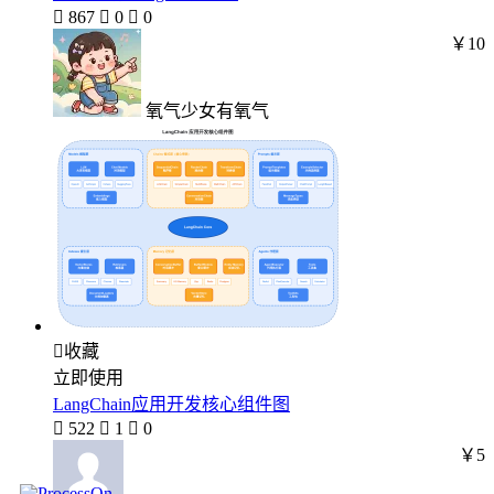

867

0

0
￥10
氧气少女有氧气

收藏
立即使用
LangChain应用开发核心组件图

522

1

0
￥5