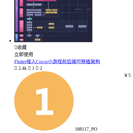

收藏
立即使用
Flutter接入Cocos小游戏前后端可移植架构

2.4k

1

2
￥5
188117_PO