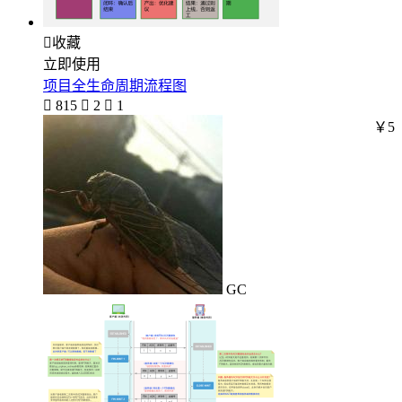

收藏
立即使用
项目全生命周期流程图

815

2

1
￥5
GC