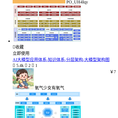
PO_UH4Iqy

收藏
立即使用
AI大模型应用体系-知识体系-分层架构-大模型架构图

5.4k

2

1
￥7
氧气少女有氧气