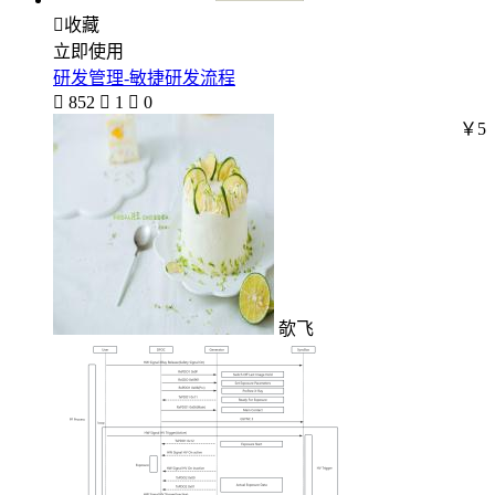

收藏
立即使用
研发管理-敏捷研发流程

852

1

0
￥5
欹飞