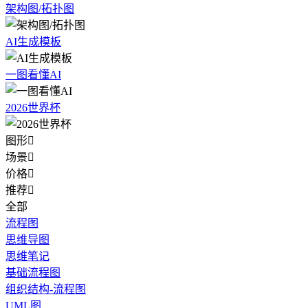
架构图/拓扑图
AI生成模板
一图看懂AI
2026世界杯
图形

场景

价格

推荐

全部
流程图
思维导图
思维笔记
基础流程图
组织结构-流程图
UML图