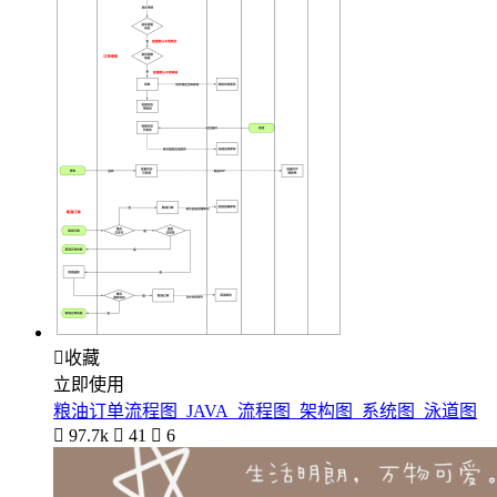

收藏
立即使用
粮油订单流程图_JAVA_流程图_架构图_系统图_泳道图

97.7k

41

6