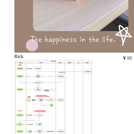
Rick
￥10