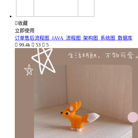

收藏
立即使用
订单售后流程图_JAVA_流程图_架构图_系统图_数据库

99.4k

53

5