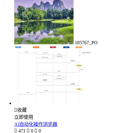
185767_PO

收藏
立即使用
AI自动化操作浏览器

471

0

0