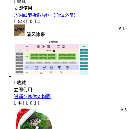

收藏
立即使用
JVM细节拆截导图（面试必备）

648

0

4
￥15
清风徐来

收藏
立即使用
进销存总体架构图

441

0

1
￥5