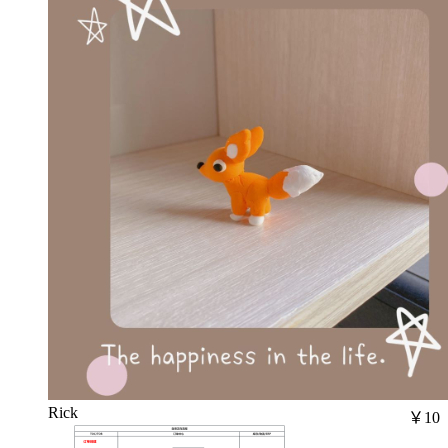
Rick
￥10