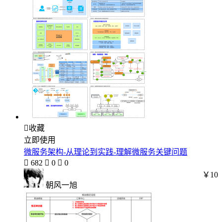

收藏
立即使用
微服务架构-从理论到实践-理解微服务关键问题

682

0

0
￥10
朝风一旭