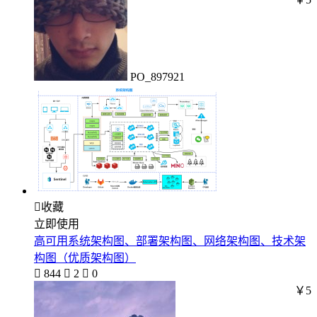
PO_897921

收藏
立即使用
高可用系统架构图、部署架构图、网络架构图、技术架
构图（优质架构图）

844

2

0
￥5