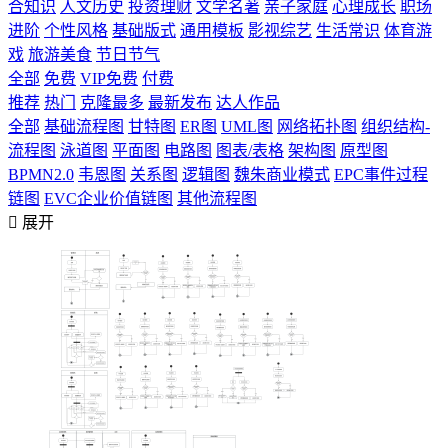
合知识
人文历史
投资理财
文学名著
亲子家庭
心理成长
职场
进阶
个性风格
基础版式
通用模板
影视综艺
生活常识
体育游
戏
旅游美食
节日节气
全部
免费
VIP免费
付费
推荐
热门
克隆最多
最新发布
达人作品
全部
基础流程图
甘特图
ER图
UML图
网络拓扑图
组织结构-
流程图
泳道图
平面图
电路图
图表/表格
架构图
原型图
BPMN2.0
韦恩图
关系图
逻辑图
魏朱商业模式
EPC事件过程
链图
EVC企业价值链图
其他流程图

展开