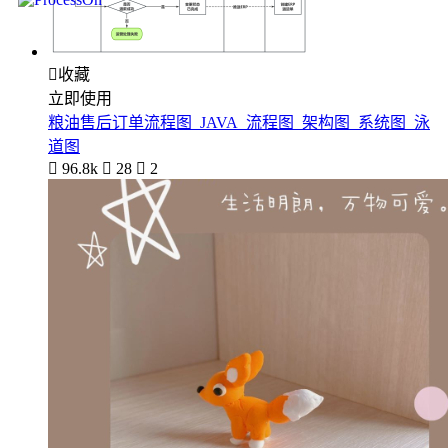

收藏
立即使用
粮油售后订单流程图_JAVA_流程图_架构图_系统图_泳
道图

96.8k

28

2