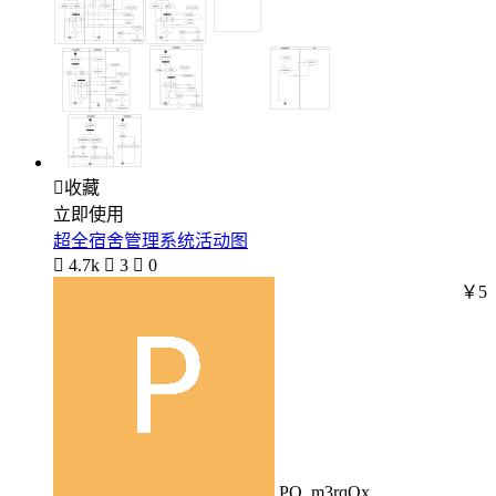

收藏
立即使用
超全宿舍管理系统活动图

4.7k

3

0
￥5
PO_m3rqQx