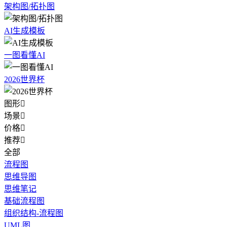
架构图/拓扑图
AI生成模板
一图看懂AI
2026世界杯
图形

场景

价格

推荐

全部
流程图
思维导图
思维笔记
基础流程图
组织结构-流程图
UML图