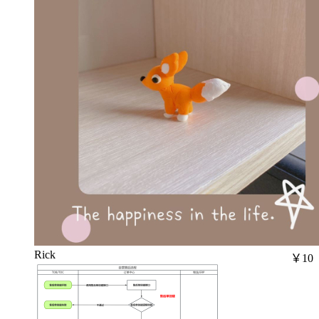
Rick
￥10