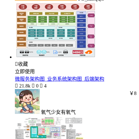

收藏
立即使用
微服务架构图_业务系统架构图_后端架构

21.8k

0

4
￥8
氧气少女有氧气