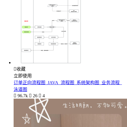

收藏
立即使用
订单正向流程图_JAVA_流程图_系统架构图_业务流程_
泳道图

96.7k

26

4