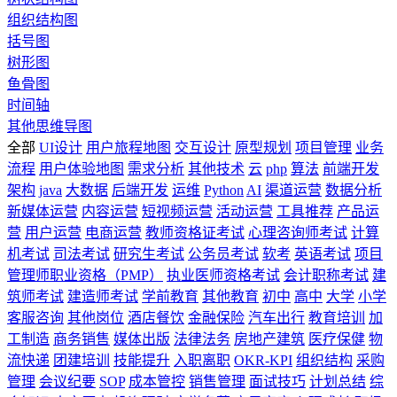
组织结构图
括号图
树形图
鱼骨图
时间轴
其他思维导图
全部
UI设计
用户旅程地图
交互设计
原型规划
项目管理
业务
流程
用户体验地图
需求分析
其他技术
云
php
算法
前端开发
架构
java
大数据
后端开发
运维
Python
AI
渠道运营
数据分析
新媒体运营
内容运营
短视频运营
活动运营
工具推荐
产品运
营
用户运营
电商运营
教师资格证考试
心理咨询师考试
计算
机考试
司法考试
研究生考试
公务员考试
软考
英语考试
项目
管理师职业资格（PMP）
执业医师资格考试
会计职称考试
建
筑师考试
建造师考试
学前教育
其他教育
初中
高中
大学
小学
客服咨询
其他岗位
酒店餐饮
金融保险
汽车出行
教育培训
加
工制造
商务销售
媒体出版
法律法务
房地产建筑
医疗保健
物
流快递
团建培训
技能提升
入职离职
OKR-KPI
组织结构
采购
管理
会议纪要
SOP
成本管控
销售管理
面试技巧
计划总结
综