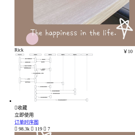
Rick
￥10

收藏
立即使用
订单时序图

98.3k

119

7