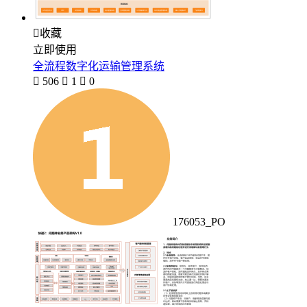

收藏
立即使用
全流程数字化运输管理系统

506

1

0
176053_PO