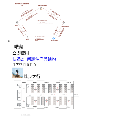

收藏
立即使用
快递2：问题件产品结构

723

0

0
跬步之行