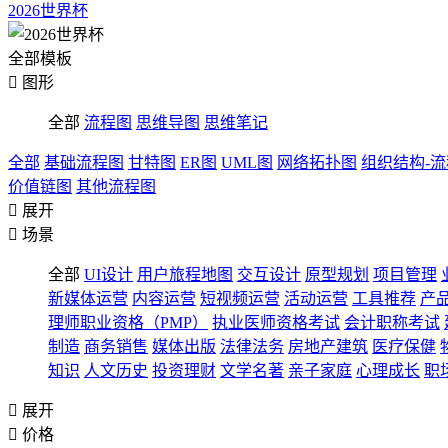
2026世界杯
全部模板

图形
全部
流程图
思维导图
思维笔记
全部
基础流程图
甘特图
ER图
UML图
网络拓扑图
组织结构-
价值链图
其他流程图

展开

场景
全部
UI设计
用户旅程地图
交互设计
原型规划
项目管理
新媒体运营
内容运营
短视频运营
活动运营
工具推荐
产
理师职业资格（PMP）
执业医师资格考试
会计职称考试
制造
商务销售
媒体出版
法律法务
房地产建筑
医疗保健
知识
人文历史
投资理财
文学名著
亲子家庭
心理成长
职

展开

价格