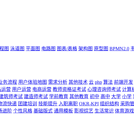
流程图
泳道图
平面图
电路图
图表/表格
架构图
原型图
BPMN2.0
业务流程
用户体验地图
需求分析
其他技术
云
php
算法
前端开发
品运营
用户运营
电商运营
教师资格证考试
心理咨询师考试
计算
建筑师考试
建造师考试
学前教育
其他教育
初中
高中
大学
小学
物流快递
团建培训
技能提升
入职离职
OKR-KPI
组织结构
采购
场进阶
个性风格
基础版式
通用模板
影视综艺
生活常识
体育游戏