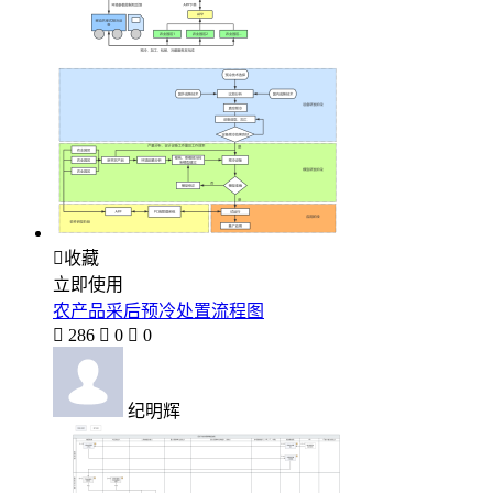

收藏
立即使用
农产品采后预冷处置流程图

286

0

0
纪明辉