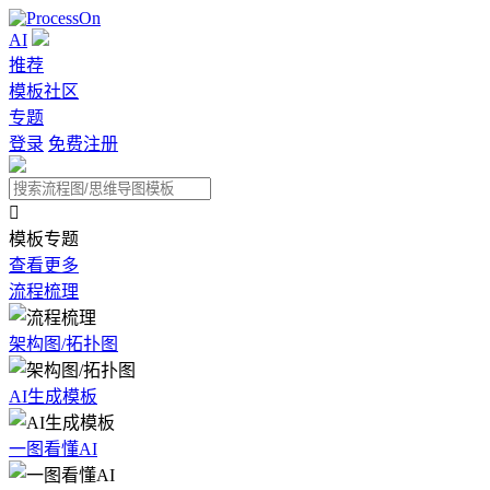
AI
推荐
模板社区
专题
登录
免费注册

模板专题
查看更多
流程梳理
架构图/拓扑图
AI生成模板
一图看懂AI