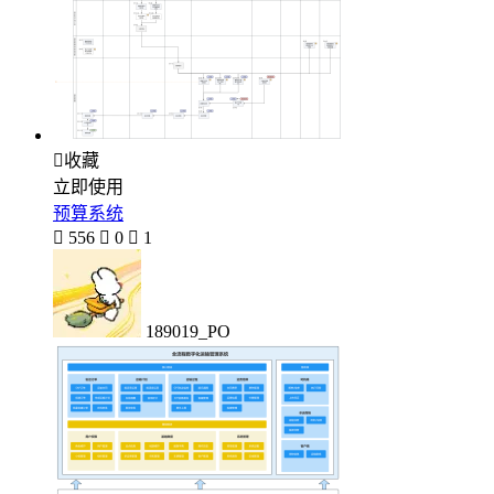

收藏
立即使用
预算系统

556

0

1
189019_PO