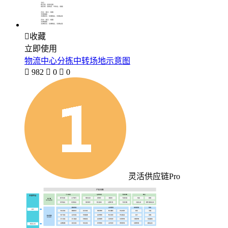

收藏
立即使用
物流中心分拣中转场地示意图

982

0

0
灵活供应链Pro