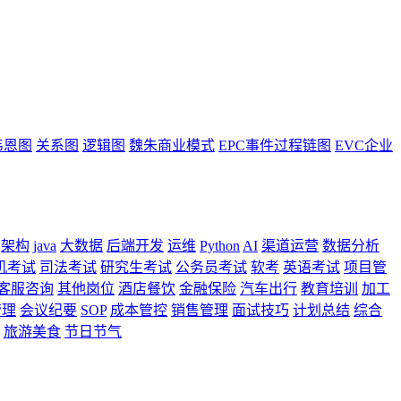
韦恩图
关系图
逻辑图
魏朱商业模式
EPC事件过程链图
EVC企业
架构
java
大数据
后端开发
运维
Python
AI
渠道运营
数据分析
机考试
司法考试
研究生考试
公务员考试
软考
英语考试
项目管
客服咨询
其他岗位
酒店餐饮
金融保险
汽车出行
教育培训
加工
管理
会议纪要
SOP
成本管控
销售管理
面试技巧
计划总结
综合
旅游美食
节日节气