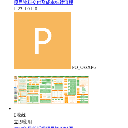
项目物料交付及成本结转流程

23

0

0
PO_OszXP6

收藏
立即使用