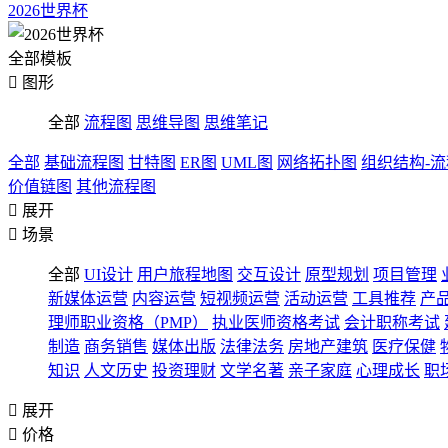
2026世界杯
全部模板

图形
全部
流程图
思维导图
思维笔记
全部
基础流程图
甘特图
ER图
UML图
网络拓扑图
组织结构-
价值链图
其他流程图

展开

场景
全部
UI设计
用户旅程地图
交互设计
原型规划
项目管理
新媒体运营
内容运营
短视频运营
活动运营
工具推荐
产
理师职业资格（PMP）
执业医师资格考试
会计职称考试
制造
商务销售
媒体出版
法律法务
房地产建筑
医疗保健
知识
人文历史
投资理财
文学名著
亲子家庭
心理成长
职

展开

价格