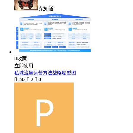
柴知道

收藏
立即使用
私域流量运营方法战略屋型图

242

2

0