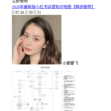
立即使用
2026年最新版小红书运营知识地图【精选推荐】

87.2k

50

51
小鹿要飞