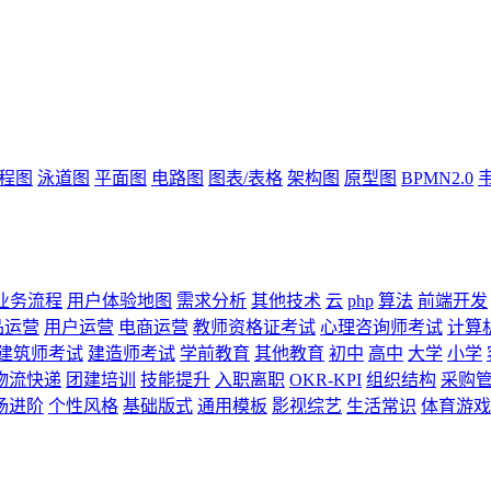
流程图
泳道图
平面图
电路图
图表/表格
架构图
原型图
BPMN2.0
业务流程
用户体验地图
需求分析
其他技术
云
php
算法
前端开发
品运营
用户运营
电商运营
教师资格证考试
心理咨询师考试
计算
建筑师考试
建造师考试
学前教育
其他教育
初中
高中
大学
小学
物流快递
团建培训
技能提升
入职离职
OKR-KPI
组织结构
采购
场进阶
个性风格
基础版式
通用模板
影视综艺
生活常识
体育游戏