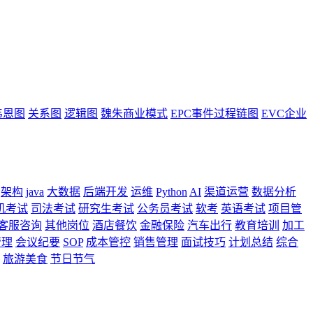
韦恩图
关系图
逻辑图
魏朱商业模式
EPC事件过程链图
EVC企业
架构
java
大数据
后端开发
运维
Python
AI
渠道运营
数据分析
机考试
司法考试
研究生考试
公务员考试
软考
英语考试
项目管
客服咨询
其他岗位
酒店餐饮
金融保险
汽车出行
教育培训
加工
管理
会议纪要
SOP
成本管控
销售管理
面试技巧
计划总结
综合
旅游美食
节日节气