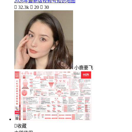
2026年最新版视频号知识地图

32.3k

20

30
小鹿要飞

收藏