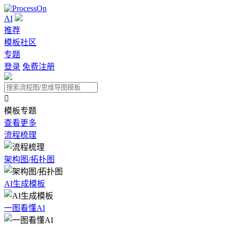
AI
推荐
模板社区
专题
登录
免费注册

模板专题
查看更多
流程梳理
架构图/拓扑图
AI生成模板
一图看懂AI