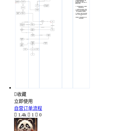

收藏
立即使用
自营订单流程

1.4k

1

0