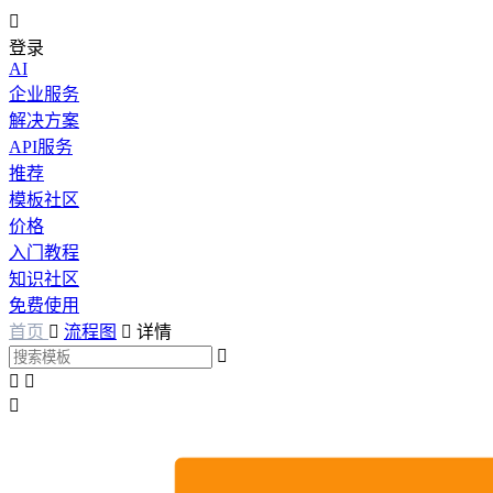

登录
AI
企业服务
解决方案
API服务
推荐
模板社区
价格
入门教程
知识社区
免费使用
首页

流程图

详情



