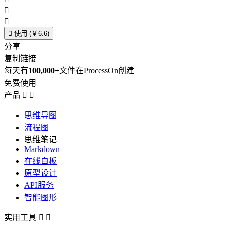



使用 (￥6.6)
分享
复制链接
每天有
100,000+
文件在ProcessOn创建
免费使用
产品


思维导图
流程图
思维笔记
Markdown
在线白板
原型设计
API服务
智能图形
实用工具

