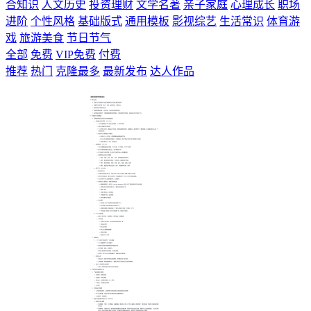
合知识
人文历史
投资理财
文学名著
亲子家庭
心理成长
职场
进阶
个性风格
基础版式
通用模板
影视综艺
生活常识
体育游
戏
旅游美食
节日节气
全部
免费
VIP免费
付费
推荐
热门
克隆最多
最新发布
达人作品