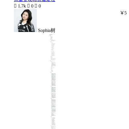

1.7k

0

0
￥5
Sophia树