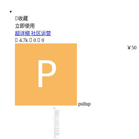

收藏
立即使用
超详细 社区运营

4.7k

0

0
￥50
pullup