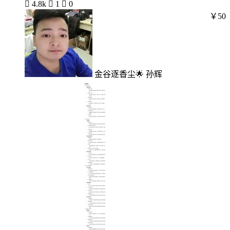

4.8k

1

0
￥50
金谷逐香尘🌟 孙辉