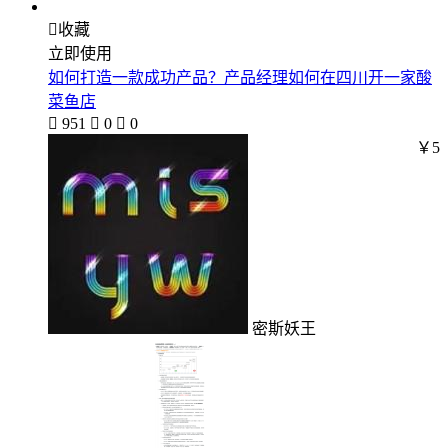

收藏
立即使用
如何打造一款成功产品？产品经理如何在四川开一家酸
菜鱼店

951

0

0
￥5
密斯妖王