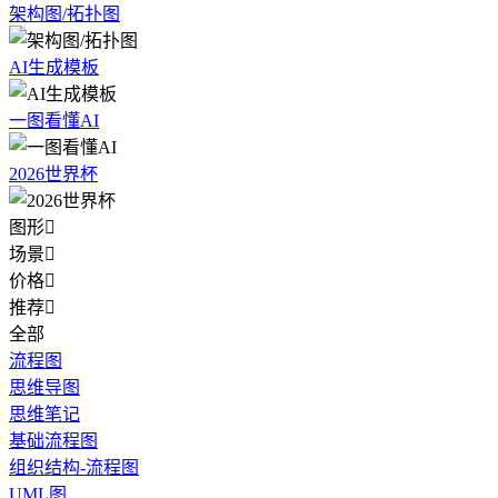
架构图/拓扑图
AI生成模板
一图看懂AI
2026世界杯
图形

场景

价格

推荐

全部
流程图
思维导图
思维笔记
基础流程图
组织结构-流程图
UML图