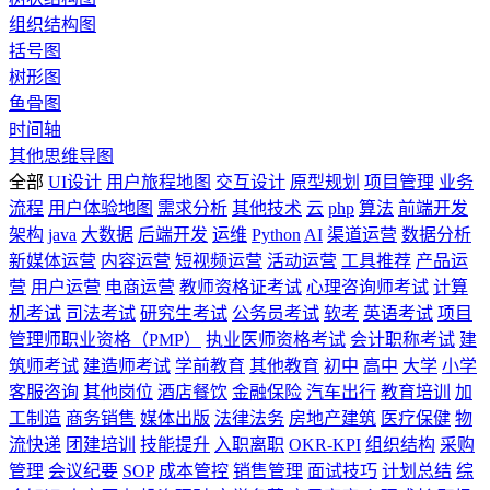
组织结构图
括号图
树形图
鱼骨图
时间轴
其他思维导图
全部
UI设计
用户旅程地图
交互设计
原型规划
项目管理
业务
流程
用户体验地图
需求分析
其他技术
云
php
算法
前端开发
架构
java
大数据
后端开发
运维
Python
AI
渠道运营
数据分析
新媒体运营
内容运营
短视频运营
活动运营
工具推荐
产品运
营
用户运营
电商运营
教师资格证考试
心理咨询师考试
计算
机考试
司法考试
研究生考试
公务员考试
软考
英语考试
项目
管理师职业资格（PMP）
执业医师资格考试
会计职称考试
建
筑师考试
建造师考试
学前教育
其他教育
初中
高中
大学
小学
客服咨询
其他岗位
酒店餐饮
金融保险
汽车出行
教育培训
加
工制造
商务销售
媒体出版
法律法务
房地产建筑
医疗保健
物
流快递
团建培训
技能提升
入职离职
OKR-KPI
组织结构
采购
管理
会议纪要
SOP
成本管控
销售管理
面试技巧
计划总结
综