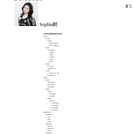
￥5
Sophia树