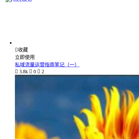

收藏
立即使用
私域流量运营指南笔记（一）

3.8k

0

2