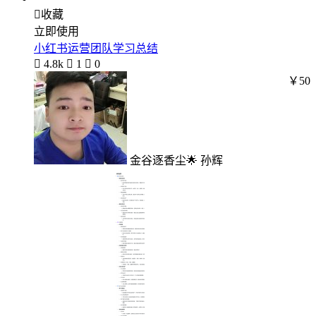

收藏
立即使用
小红书运营团队学习总结

4.8k

1

0
￥50
金谷逐香尘🌟 孙辉