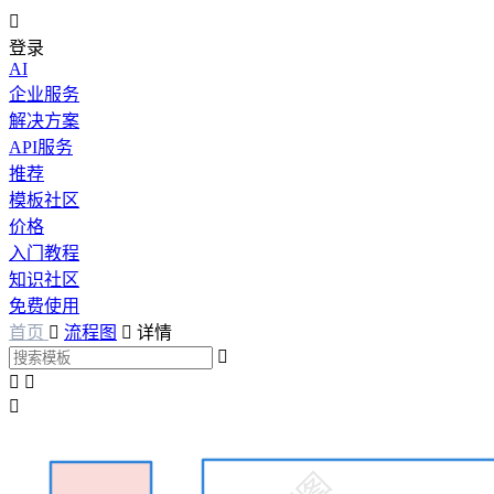

登录
AI
企业服务
解决方案
API服务
推荐
模板社区
价格
入门教程
知识社区
免费使用
首页

流程图

详情



