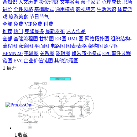
合知识
人文历史
投资理财
文学名著
亲子家庭
心理成长
职场
进阶
个性风格
基础版式
通用模板
影视综艺
生活常识
体育游
戏
旅游美食
节日节气
全部
免费
VIP免费
付费
推荐
热门
克隆最多
最新发布
达人作品
全部
基础流程图
甘特图
ER图
UML图
网络拓扑图
组织结构-
流程图
泳道图
平面图
电路图
图表/表格
架构图
原型图
BPMN2.0
韦恩图
关系图
逻辑图
魏朱商业模式
EPC事件过程
链图
EVC企业价值链图
其他流程图

展开

收藏