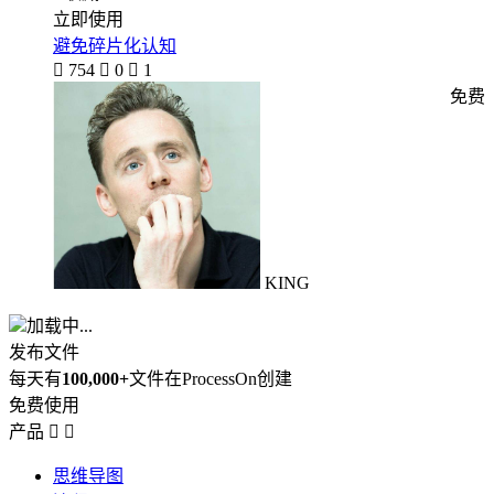
立即使用
避免碎片化认知

754

0

1
免费
KING
加载中...
发布文件
每天有
100,000+
文件在ProcessOn创建
免费使用
产品


思维导图