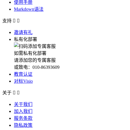
使用手册
Markdown语法
支持


邀请有礼
私有化部署
如需私有化部署
请添加您的专属客服
或致电：010-86393609
教育认证
对标Visio
关于


关于我们
加入我们
服务条款
隐私政策