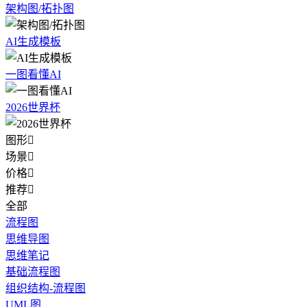
架构图/拓扑图
AI生成模板
一图看懂AI
2026世界杯
图形

场景

价格

推荐

全部
流程图
思维导图
思维笔记
基础流程图
组织结构-流程图
UML图