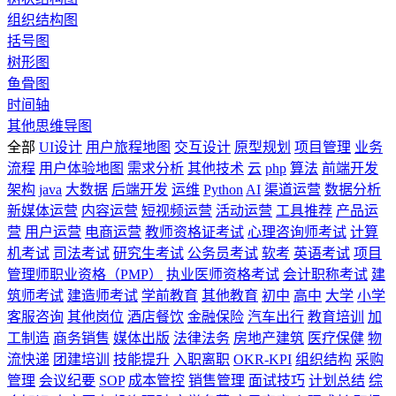
组织结构图
括号图
树形图
鱼骨图
时间轴
其他思维导图
全部
UI设计
用户旅程地图
交互设计
原型规划
项目管理
业务
流程
用户体验地图
需求分析
其他技术
云
php
算法
前端开发
架构
java
大数据
后端开发
运维
Python
AI
渠道运营
数据分析
新媒体运营
内容运营
短视频运营
活动运营
工具推荐
产品运
营
用户运营
电商运营
教师资格证考试
心理咨询师考试
计算
机考试
司法考试
研究生考试
公务员考试
软考
英语考试
项目
管理师职业资格（PMP）
执业医师资格考试
会计职称考试
建
筑师考试
建造师考试
学前教育
其他教育
初中
高中
大学
小学
客服咨询
其他岗位
酒店餐饮
金融保险
汽车出行
教育培训
加
工制造
商务销售
媒体出版
法律法务
房地产建筑
医疗保健
物
流快递
团建培训
技能提升
入职离职
OKR-KPI
组织结构
采购
管理
会议纪要
SOP
成本管控
销售管理
面试技巧
计划总结
综