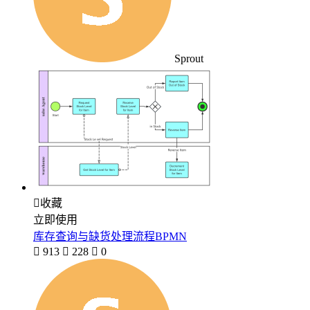
Sprout

收藏
立即使用
库存查询与缺货处理流程BPMN

913

228

0