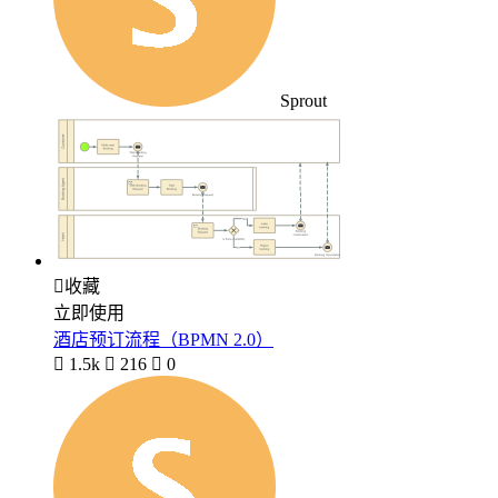
Sprout

收藏
立即使用
酒店预订流程（BPMN 2.0）

1.5k

216

0