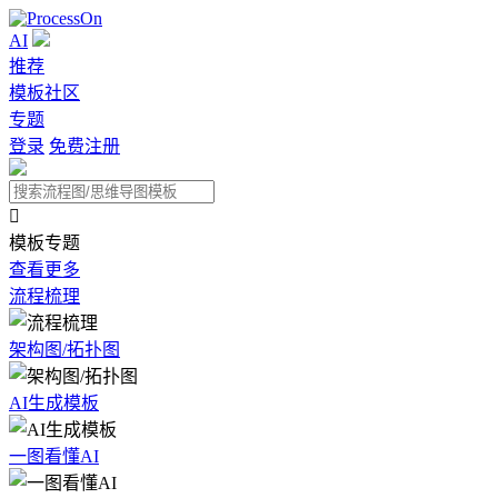
AI
推荐
模板社区
专题
登录
免费注册

模板专题
查看更多
流程梳理
架构图/拓扑图
AI生成模板
一图看懂AI