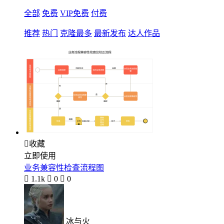
全部
免费
VIP免费
付费
推荐
热门
克隆最多
最新发布
达人作品

收藏
立即使用
业务兼容性检查流程图

1.1k

0

0
冰与火