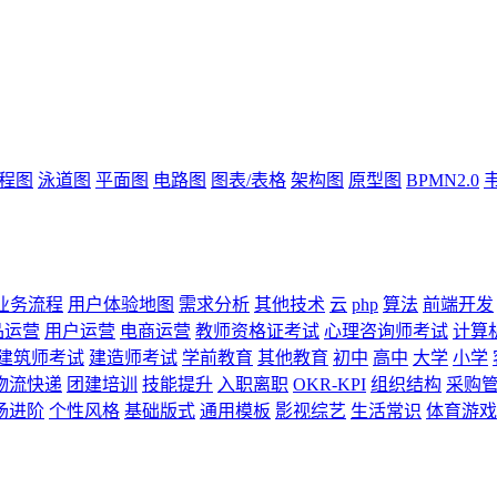
流程图
泳道图
平面图
电路图
图表/表格
架构图
原型图
BPMN2.0
业务流程
用户体验地图
需求分析
其他技术
云
php
算法
前端开发
品运营
用户运营
电商运营
教师资格证考试
心理咨询师考试
计算
建筑师考试
建造师考试
学前教育
其他教育
初中
高中
大学
小学
物流快递
团建培训
技能提升
入职离职
OKR-KPI
组织结构
采购
场进阶
个性风格
基础版式
通用模板
影视综艺
生活常识
体育游戏