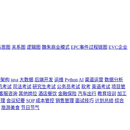
韦恩图
关系图
逻辑图
魏朱商业模式
EPC事件过程链图
EVC企业
架构
java
大数据
后端开发
运维
Python
AI
渠道运营
数据分析
机考试
司法考试
研究生考试
公务员考试
软考
英语考试
项目管
客服咨询
其他岗位
酒店餐饮
金融保险
汽车出行
教育培训
加工
管理
会议纪要
SOP
成本管控
销售管理
面试技巧
计划总结
综合
旅游美食
节日节气