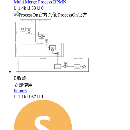
Multi Merge Process BPMN

1.4k

33

0
ProcessOn官方

收藏
立即使用
bpmn6

1.1k

67

1