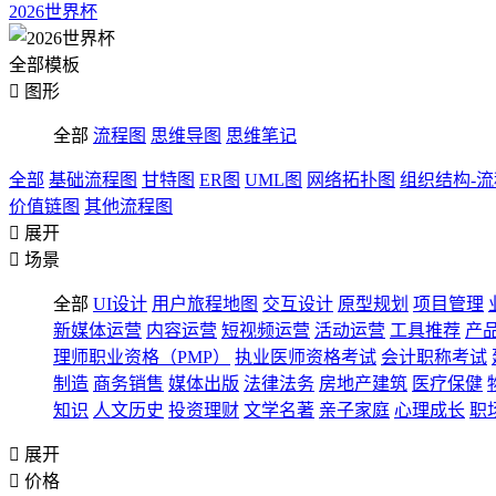
2026世界杯
全部模板

图形
全部
流程图
思维导图
思维笔记
全部
基础流程图
甘特图
ER图
UML图
网络拓扑图
组织结构-
价值链图
其他流程图

展开

场景
全部
UI设计
用户旅程地图
交互设计
原型规划
项目管理
新媒体运营
内容运营
短视频运营
活动运营
工具推荐
产
理师职业资格（PMP）
执业医师资格考试
会计职称考试
制造
商务销售
媒体出版
法律法务
房地产建筑
医疗保健
知识
人文历史
投资理财
文学名著
亲子家庭
心理成长
职

展开

价格