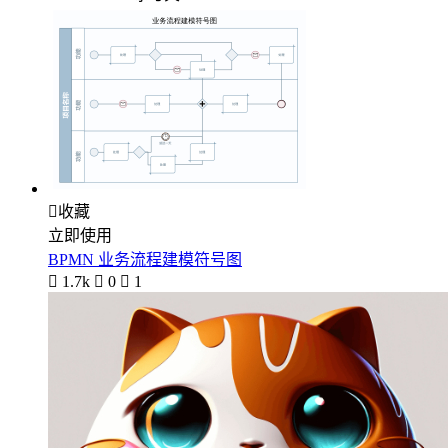

收藏
立即使用
BPMN 业务流程建模符号图

1.7k

0

1