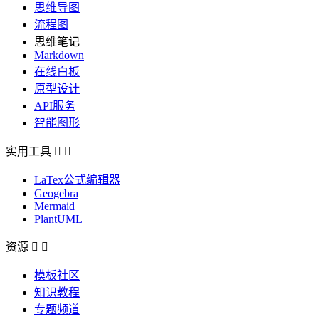
思维导图
流程图
思维笔记
Markdown
在线白板
原型设计
API服务
智能图形
实用工具


LaTex公式编辑器
Geogebra
Mermaid
PlantUML
资源


模板社区
知识教程
专题频道