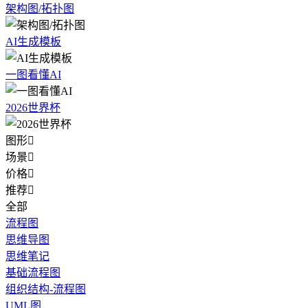
架构图/拓扑图
AI生成模板
一图看懂AI
2026世界杯
图形

场景

价格

推荐

全部
流程图
思维导图
思维笔记
基础流程图
组织结构-流程图
UML图