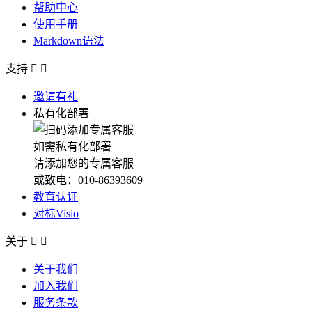
帮助中心
使用手册
Markdown语法
支持


邀请有礼
私有化部署
如需私有化部署
请添加您的专属客服
或致电：010-86393609
教育认证
对标Visio
关于


关于我们
加入我们
服务条款