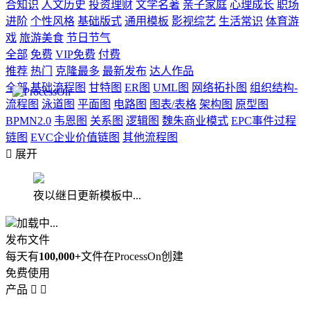
合知识
人文历史
投资理财
文学名著
亲子家庭
心理成长
职场
进阶
个性风格
基础版式
通用模板
影视综艺
生活常识
体育游
戏
旅游美食
节日节气
全部
免费
VIP免费
付费
推荐
热门
克隆最多
最新发布
达人作品
全部
基础流程图
甘特图
ER图
UML图
网络拓扑图
组织结构-
流程图
泳道图
平面图
电路图
图表/表格
架构图
原型图
BPMN2.0
韦恩图
关系图
逻辑图
魏朱商业模式
EPC事件过程
链图
EVC企业价值链图
其他流程图

展开
夜以继日更新模板中...
加载中...
发布文件
每天有
100,000+
文件在ProcessOn创建
免费使用
产品

