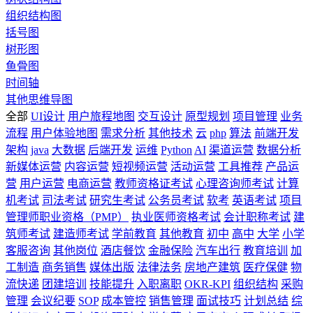
组织结构图
括号图
树形图
鱼骨图
时间轴
其他思维导图
全部
UI设计
用户旅程地图
交互设计
原型规划
项目管理
业务
流程
用户体验地图
需求分析
其他技术
云
php
算法
前端开发
架构
java
大数据
后端开发
运维
Python
AI
渠道运营
数据分析
新媒体运营
内容运营
短视频运营
活动运营
工具推荐
产品运
营
用户运营
电商运营
教师资格证考试
心理咨询师考试
计算
机考试
司法考试
研究生考试
公务员考试
软考
英语考试
项目
管理师职业资格（PMP）
执业医师资格考试
会计职称考试
建
筑师考试
建造师考试
学前教育
其他教育
初中
高中
大学
小学
客服咨询
其他岗位
酒店餐饮
金融保险
汽车出行
教育培训
加
工制造
商务销售
媒体出版
法律法务
房地产建筑
医疗保健
物
流快递
团建培训
技能提升
入职离职
OKR-KPI
组织结构
采购
管理
会议纪要
SOP
成本管控
销售管理
面试技巧
计划总结
综