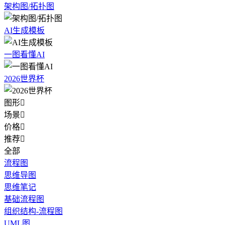
架构图/拓扑图
AI生成模板
一图看懂AI
2026世界杯
图形

场景

价格

推荐

全部
流程图
思维导图
思维笔记
基础流程图
组织结构-流程图
UML图