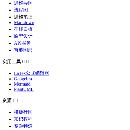
思维导图
流程图
思维笔记
Markdown
在线白板
原型设计
API服务
智能图形
实用工具


LaTex公式编辑器
Geogebra
Mermaid
PlantUML
资源


模板社区
知识教程
专题频道