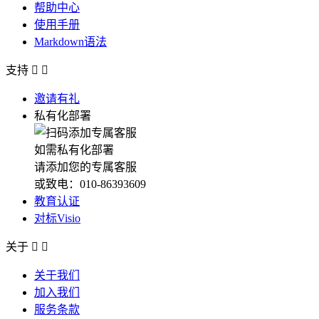
帮助中心
使用手册
Markdown语法
支持


邀请有礼
私有化部署
如需私有化部署
请添加您的专属客服
或致电：010-86393609
教育认证
对标Visio
关于


关于我们
加入我们
服务条款