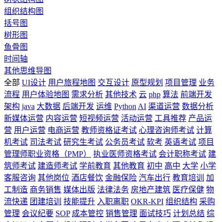
组织结构图
括号图
树形图
鱼骨图
时间轴
其他思维导图
全部
UI设计
用户旅程地图
交互设计
原型规划
项目管理
业务
流程
用户体验地图
需求分析
其他技术
云
php
算法
前端开发
架构
java
大数据
后端开发
运维
Python
AI
渠道运营
数据分析
新媒体运营
内容运营
短视频运营
活动运营
工具推荐
产品运
营
用户运营
电商运营
教师资格证考试
心理咨询师考试
计算
机考试
司法考试
研究生考试
公务员考试
软考
英语考试
项目
管理师职业资格（PMP）
执业医师资格考试
会计职称考试
建
筑师考试
建造师考试
学前教育
其他教育
初中
高中
大学
小学
客服咨询
其他岗位
酒店餐饮
金融保险
汽车出行
教育培训
加
工制造
商务销售
媒体出版
法律法务
房地产建筑
医疗保健
物
流快递
团建培训
技能提升
入职离职
OKR-KPI
组织结构
采购
管理
会议纪要
SOP
成本管控
销售管理
面试技巧
计划总结
综