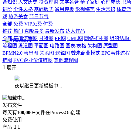
合知识
人文历史
投资理财
文学名著
亲子家庭
心理成长
职场
进阶
个性风格
基础版式
通用模板
影视综艺
生活常识
体育游
戏
旅游美食
节日节气
全部
免费
VIP免费
付费
推荐
热门
克隆最多
最新发布
达人作品
全部
基础流程图
甘特图
ER图
UML图
网络拓扑图
组织结构-
流程图
泳道图
平面图
电路图
图表/表格
架构图
原型图
BPMN2.0
韦恩图
关系图
逻辑图
魏朱商业模式
EPC事件过程
链图
EVC企业价值链图
其他流程图

展开
夜以继日更新模板中...
加载中...
发布文件
每天有
100,000+
文件在ProcessOn创建
免费使用
产品

