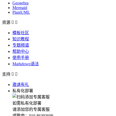
Geogebra
Mermaid
PlantUML
资源


模板社区
知识教程
专题频道
帮助中心
使用手册
Markdown语法
支持


邀请有礼
私有化部署
如需私有化部署
请添加您的专属客服
或致电：010-86393609