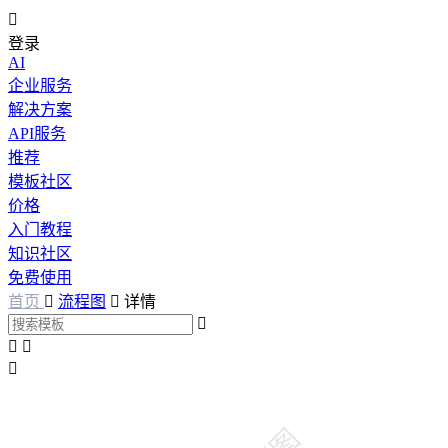

登录
AI
企业服务
解决方案
API服务
推荐
模板社区
价格
入门教程
知识社区
免费使用
首页

流程图

详情



