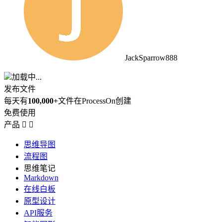
JackSparrow888
加载中...
发布文件
每天有
100,000+
文件在ProcessOn创建
免费使用
产品


思维导图
流程图
思维笔记
Markdown
在线白板
原型设计
API服务