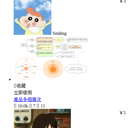
￥3
Smiling

收藏
立即使用
產品多個層次

10.0k

7

11
￥5