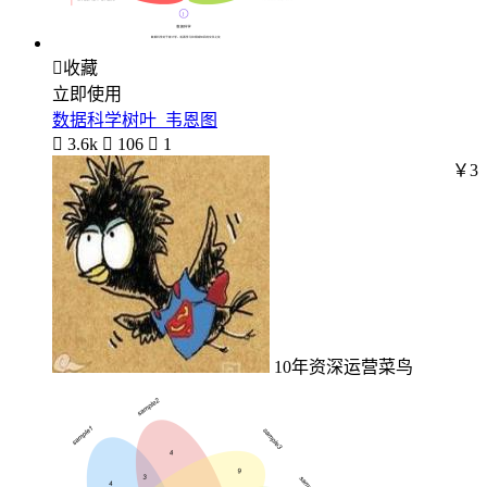

收藏
立即使用
数据科学树叶_韦恩图

3.6k

106

1
￥3
10年资深运营菜鸟