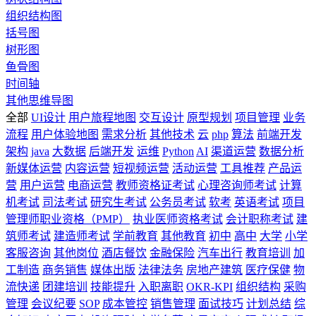
组织结构图
括号图
树形图
鱼骨图
时间轴
其他思维导图
全部
UI设计
用户旅程地图
交互设计
原型规划
项目管理
业务
流程
用户体验地图
需求分析
其他技术
云
php
算法
前端开发
架构
java
大数据
后端开发
运维
Python
AI
渠道运营
数据分析
新媒体运营
内容运营
短视频运营
活动运营
工具推荐
产品运
营
用户运营
电商运营
教师资格证考试
心理咨询师考试
计算
机考试
司法考试
研究生考试
公务员考试
软考
英语考试
项目
管理师职业资格（PMP）
执业医师资格考试
会计职称考试
建
筑师考试
建造师考试
学前教育
其他教育
初中
高中
大学
小学
客服咨询
其他岗位
酒店餐饮
金融保险
汽车出行
教育培训
加
工制造
商务销售
媒体出版
法律法务
房地产建筑
医疗保健
物
流快递
团建培训
技能提升
入职离职
OKR-KPI
组织结构
采购
管理
会议纪要
SOP
成本管控
销售管理
面试技巧
计划总结
综