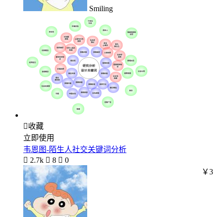
Smiling

收藏
立即使用
韦恩图-陌生人社交关键词分析

2.7k

8

0
￥3