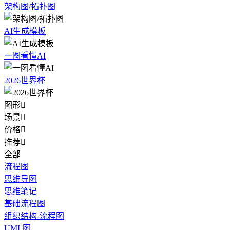
架构图/拓扑图
AI生成模板
一图看懂AI
2026世界杯
图形

场景

价格

推荐

全部
流程图
思维导图
思维笔记
基础流程图
组织结构-流程图
UML图