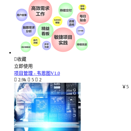

收藏
立即使用
项目管理 - 韦恩图V1.0

2.9k

5

2
￥5