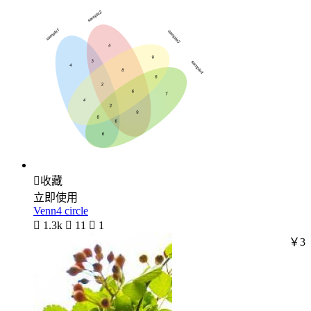

收藏
立即使用
Venn4 circle

1.3k

11

1
￥3