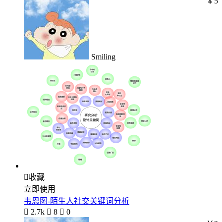
￥5
Smiling

收藏
立即使用
韦恩图-陌生人社交关键词分析

2.7k

8

0