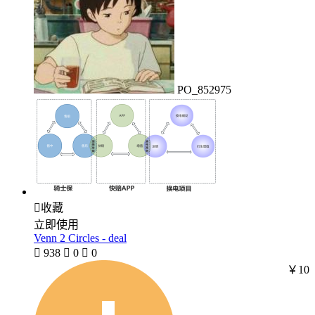
PO_852975

收藏
立即使用
Venn 2 Circles - deal

938

0

0
￥10