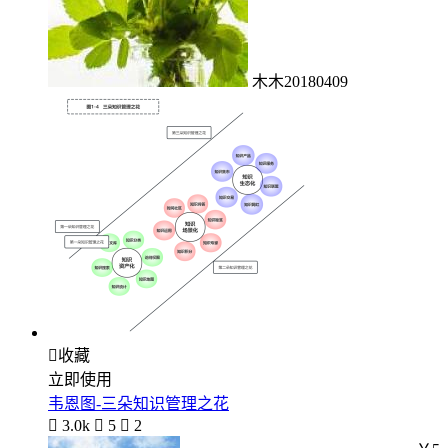
木木20180409

收藏
立即使用
韦恩图-三朵知识管理之花

3.0k

5

2