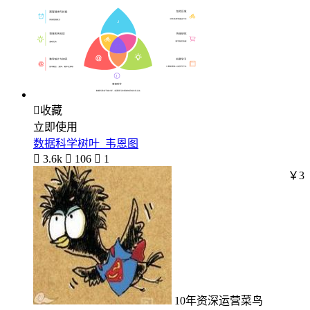

收藏
立即使用
数据科学树叶_韦恩图

3.6k

106

1
￥3
10年资深运营菜鸟