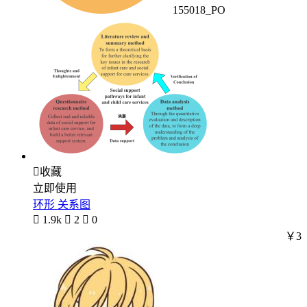
155018_PO

收藏
立即使用
环形 关系图

1.9k

2

0
￥3