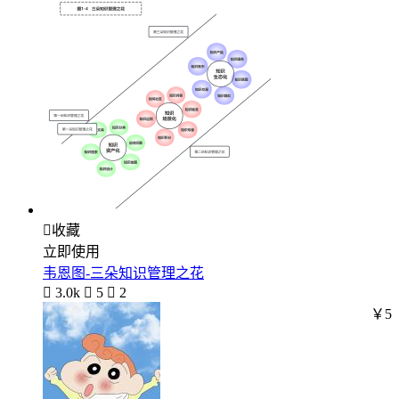

收藏
立即使用
韦恩图-三朵知识管理之花

3.0k

5

2
￥5