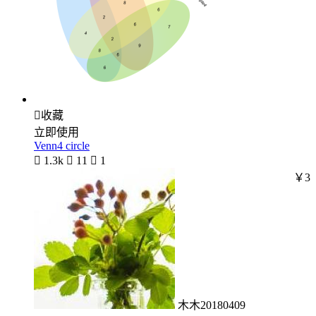

收藏
立即使用
Venn4 circle

1.3k

11

1
￥3
木木20180409