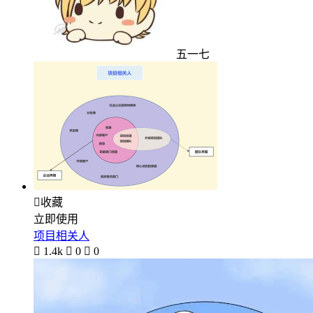
五一七

收藏
立即使用
项目相关人

1.4k

0

0