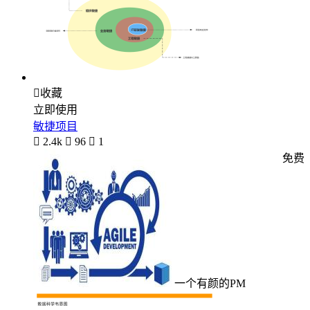

收藏
立即使用
敏捷项目

2.4k

96

1
免费
一个有颜的PM