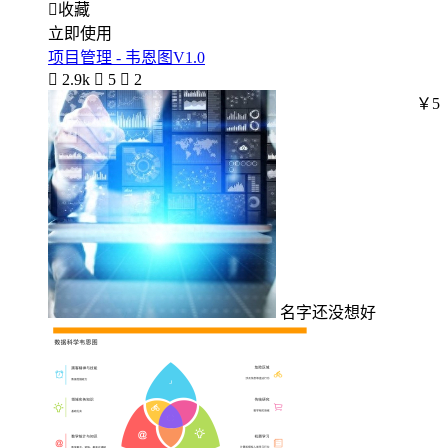

收藏
立即使用
项目管理 - 韦恩图V1.0

2.9k

5

2
￥5
名字还没想好