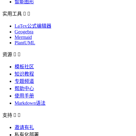
智能图形
实用工具


LaTex公式编辑器
Geogebra
Mermaid
PlantUML
资源


模板社区
知识教程
专题频道
帮助中心
使用手册
Markdown语法
支持


邀请有礼
私有化部署