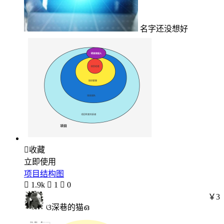
名字还没想好

收藏
立即使用
项目结构图

1.9k

1

0
￥3
ଓ深巷的猫ഒ