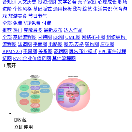
合知识
人文历史
投资理财
文学名著
亲子家庭
心理成长
职场
进阶
个性风格
基础版式
通用模板
影视综艺
生活常识
体育游
戏
旅游美食
节日节气
全部
免费
VIP免费
付费
推荐
热门
克隆最多
最新发布
达人作品
全部
基础流程图
甘特图
ER图
UML图
网络拓扑图
组织结构-
流程图
泳道图
平面图
电路图
图表/表格
架构图
原型图
BPMN2.0
韦恩图
关系图
逻辑图
魏朱商业模式
EPC事件过程
链图
EVC企业价值链图
其他流程图

展开

收藏
立即使用