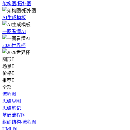
架构图/拓扑图
AI生成模板
一图看懂AI
2026世界杯
图形

场景

价格

推荐

全部
流程图
思维导图
思维笔记
基础流程图
组织结构-流程图
UML图