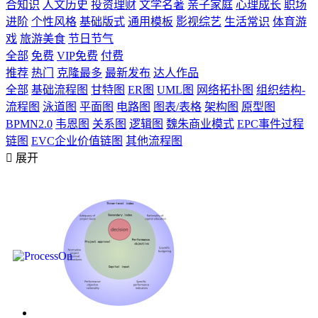
合知识
人文历史
投资理财
文学名著
亲子家庭
心理成长
职场
进阶
个性风格
基础版式
通用模板
影视综艺
生活常识
体育游
戏
旅游美食
节日节气
全部
免费
VIP免费
付费
推荐
热门
克隆最多
最新发布
达人作品
全部
基础流程图
甘特图
ER图
UML图
网络拓扑图
组织结构-
流程图
泳道图
平面图
电路图
图表/表格
架构图
原型图
BPMN2.0
韦恩图
关系图
逻辑图
魏朱商业模式
EPC事件过程
链图
EVC企业价值链图
其他流程图

展开