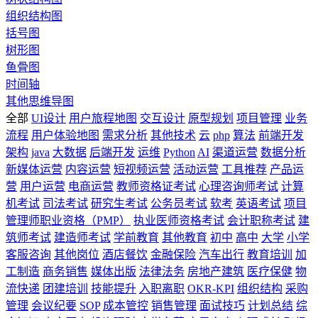
组织结构图
括号图
树形图
鱼骨图
时间轴
其他思维导图
全部
UI设计
用户旅程地图
交互设计
原型规划
项目管理
业务
流程
用户体验地图
需求分析
其他技术
云
php
算法
前端开发
架构
java
大数据
后端开发
运维
Python
AI
渠道运营
数据分析
新媒体运营
内容运营
短视频运营
活动运营
工具推荐
产品运
营
用户运营
电商运营
教师资格证考试
心理咨询师考试
计算
机考试
司法考试
研究生考试
公务员考试
软考
英语考试
项目
管理师职业资格（PMP）
执业医师资格考试
会计职称考试
建
筑师考试
建造师考试
学前教育
其他教育
初中
高中
大学
小学
客服咨询
其他岗位
酒店餐饮
金融保险
汽车出行
教育培训
加
工制造
商务销售
媒体出版
法律法务
房地产建筑
医疗保健
物
流快递
团建培训
技能提升
入职离职
OKR-KPI
组织结构
采购
管理
会议纪要
SOP
成本管控
销售管理
面试技巧
计划总结
综