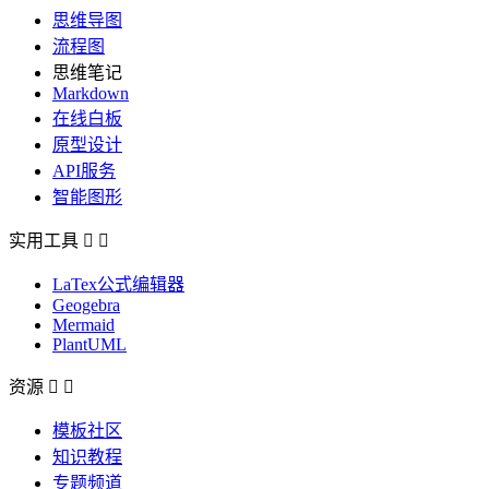
思维导图
流程图
思维笔记
Markdown
在线白板
原型设计
API服务
智能图形
实用工具


LaTex公式编辑器
Geogebra
Mermaid
PlantUML
资源


模板社区
知识教程
专题频道