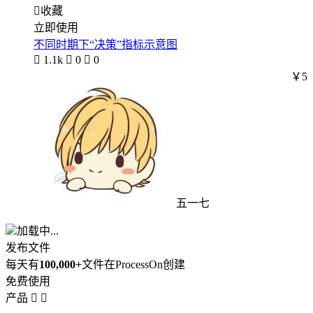

收藏
立即使用
不同时期下“决策”指标示意图

1.1k

0

0
￥5
五一七
加载中...
发布文件
每天有
100,000+
文件在ProcessOn创建
免费使用
产品

