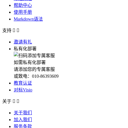
帮助中心
使用手册
Markdown语法
支持


邀请有礼
私有化部署
如需私有化部署
请添加您的专属客服
或致电：010-86393609
教育认证
对标Visio
关于


关于我们
加入我们
服务条款