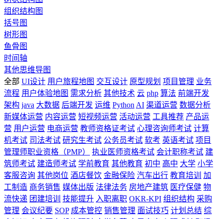
组织结构图
括号图
树形图
鱼骨图
时间轴
其他思维导图
全部
UI设计
用户旅程地图
交互设计
原型规划
项目管理
业务
流程
用户体验地图
需求分析
其他技术
云
php
算法
前端开发
架构
java
大数据
后端开发
运维
Python
AI
渠道运营
数据分析
新媒体运营
内容运营
短视频运营
活动运营
工具推荐
产品运
营
用户运营
电商运营
教师资格证考试
心理咨询师考试
计算
机考试
司法考试
研究生考试
公务员考试
软考
英语考试
项目
管理师职业资格（PMP）
执业医师资格考试
会计职称考试
建
筑师考试
建造师考试
学前教育
其他教育
初中
高中
大学
小学
客服咨询
其他岗位
酒店餐饮
金融保险
汽车出行
教育培训
加
工制造
商务销售
媒体出版
法律法务
房地产建筑
医疗保健
物
流快递
团建培训
技能提升
入职离职
OKR-KPI
组织结构
采购
管理
会议纪要
SOP
成本管控
销售管理
面试技巧
计划总结
综