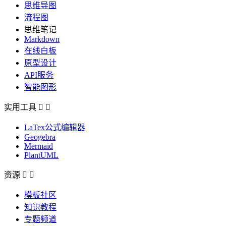
思维导图
流程图
思维笔记
Markdown
在线白板
原型设计
API服务
智能图形
实用工具


LaTex公式编辑器
Geogebra
Mermaid
PlantUML
资源


模板社区
知识教程
专题频道