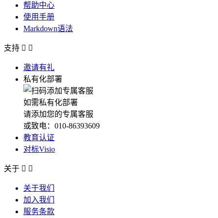
帮助中心
使用手册
Markdown语法
支持


邀请有礼
私有化部署
如需私有化部署
请添加您的专属客服
或致电：010-86393609
教育认证
对标Visio
关于


关于我们
加入我们
服务条款