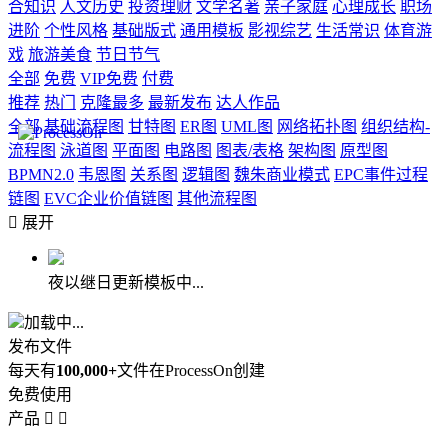
合知识
人文历史
投资理财
文学名著
亲子家庭
心理成长
职场
进阶
个性风格
基础版式
通用模板
影视综艺
生活常识
体育游
戏
旅游美食
节日节气
全部
免费
VIP免费
付费
推荐
热门
克隆最多
最新发布
达人作品
全部
基础流程图
甘特图
ER图
UML图
网络拓扑图
组织结构-
流程图
泳道图
平面图
电路图
图表/表格
架构图
原型图
BPMN2.0
韦恩图
关系图
逻辑图
魏朱商业模式
EPC事件过程
链图
EVC企业价值链图
其他流程图

展开
夜以继日更新模板中...
加载中...
发布文件
每天有
100,000+
文件在ProcessOn创建
免费使用
产品

