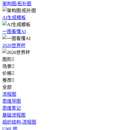
架构图/拓扑图
AI生成模板
一图看懂AI
2026世界杯
图形

场景

价格

推荐

全部
流程图
思维导图
思维笔记
基础流程图
组织结构-流程图
UML图